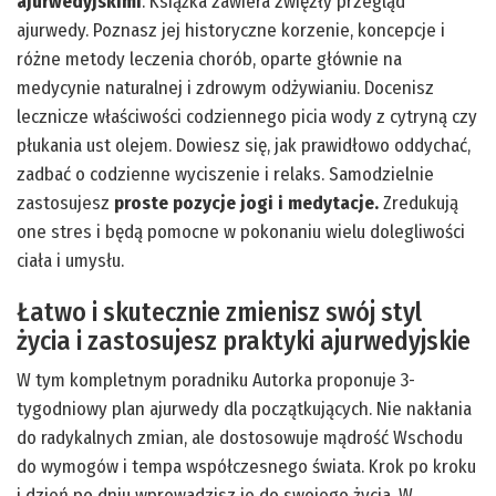
ajurwedyjskimi
. Książka zawiera zwięzły przegląd
ajurwedy. Poznasz jej historyczne korzenie, koncepcje i
różne metody leczenia chorób, oparte głównie na
medycynie naturalnej i zdrowym odżywianiu. Docenisz
lecznicze właściwości codziennego picia wody z cytryną czy
płukania ust olejem. Dowiesz się, jak prawidłowo oddychać,
zadbać o codzienne wyciszenie i relaks. Samodzielnie
zastosujesz
proste pozycje jogi i medytacje.
Zredukują
one stres i będą pomocne w pokonaniu wielu dolegliwości
ciała i umysłu.
Łatwo i skutecznie zmienisz swój styl
życia i zastosujesz praktyki ajurwedyjskie
W tym kompletnym poradniku Autorka proponuje 3-
tygodniowy plan ajurwedy dla początkujących. Nie nakłania
do radykalnych zmian, ale dostosowuje mądrość Wschodu
do wymogów i tempa współczesnego świata. Krok po kroku
i dzień po dniu wprowadzisz je do swojego życia. W