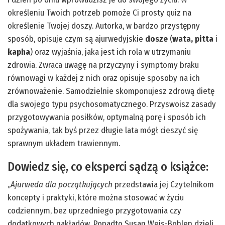
określeniu Twoich potrzeb pomoże Ci prosty quiz na
określenie Twojej doszy. Autorka, w bardzo przystępny
sposób, opisuje czym są ajurwedyjskie
dosze
(
wata, pitta
i
kapha
) oraz wyjaśnia, jaka jest ich rola w utrzymaniu
zdrowia. Zwraca uwagę na przyczyny i symptomy braku
równowagi w każdej z nich oraz opisuje sposoby na ich
zrównoważenie. Samodzielnie skomponujesz zdrową dietę
dla swojego typu psychosomatycznego. Przyswoisz zasady
przygotowywania posiłków, optymalną porę i sposób ich
spożywania, tak byś przez długie lata mógł cieszyć się
sprawnym układem trawiennym.
Dowiedz się, co eksperci sądzą o książce:
„
Ajurweda dla początkujących
przedstawia jej Czytelnikom
koncepty i praktyki, które można stosować w życiu
codziennym, bez uprzedniego przygotowania czy
dodatkowych nakładów. Ponadto Susan Weis-Bohlen dzieli