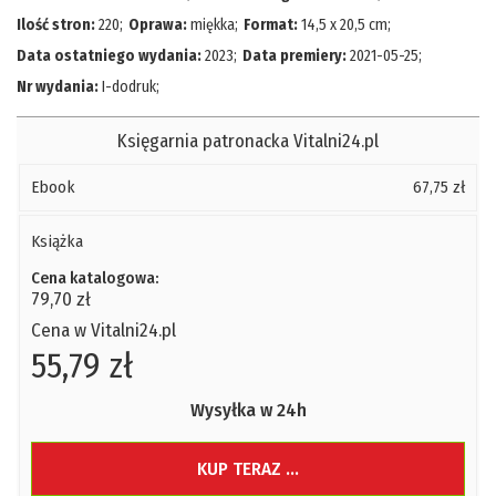
Ilość stron:
220
;
Oprawa:
miękka
;
Format:
14,5 x 20,5 cm
;
Data ostatniego wydania:
2023
;
Data premiery:
2021-05-25
;
Nr wydania:
I-dodruk
;
Księgarnia patronacka Vitalni24.pl
Ebook
67,75 zł
Książka
Cena katalogowa:
79,70 zł
Cena w Vitalni24.pl
55,79 zł
Wysyłka w 24h
KUP TERAZ ...