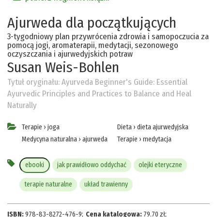
Ajurweda dla początkujących
3-tygodniowy plan przywrócenia zdrowia i samopoczucia za
pomocą jogi, aromaterapii, medytacji, sezonowego
oczyszczania i ajurwedyjskich potraw
Susan Weis-Bohlen
Tytuł oryginału:
Ayurveda Beginner's Guide: Essential
Ayurvedic Principles and Practices to Balance and Heal
Naturally
Terapie
›
joga
Dieta
›
dieta ajurwedyjska
Medycyna naturalna
›
ajurweda
Terapie
›
medytacja
ebooki
jak prawidłowo oddychać
olejki eteryczne
terapie naturalne
układ trawienny
ISBN:
978-83-8272-476-9
;
Cena katalogowa:
79.70
zł
;