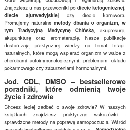
Znajdziesz u nas przewodniki po
,
diecie ketogenicznej
czy diecie karniwora.
diecie ajurwedyjskiej
Promujemy naturalne
metody dbania o organizm, w
, akupresurę,
tym
Tradycyjną Medycynę Chińską
akupunkturę oraz aromaterapię. Nasze publikacje
dostarczają praktycznej wiedzy na temat terapii
naturalnych, które mogą wspierać organizm w walce z
chorobami autoimmunologicznymi, problemami układu
pokarmowego czy zaburzeniami hormonalnymi.
Jod, CDL, DMSO – bestsellerowe
poradniki, które odmienią twoje
życie i zdrowie
Chcesz lepiej zadbać o swoje zdrowie? W naszych
książkach znajdziesz praktyczne wskazówki i
sprawdzone metody na poprawę samopoczucia. Wśród
naszych bestsellerów znajdują się m.in.
„
Samodzielna