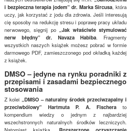
, która
i bezpieczna terapia jodem
”
dr. Marka Sircusa
uczy, jak korzystać z jodu dla zdrowia. Jeśli interesują
cię sposoby na redukcję stresu i poprawę pracy układu
nerwowego, sięgnij po
„
Jak właściwie stymulować
. Fragmenty
nerw błędny
”
dr. Navaza Habiba
wszystkich naszych książek możesz pobrać w formie
darmowego PDF, zamieszczonego pod okładką każdej
z książek.
DMSO – jedyne na rynku poradniki z
przepisami i zasadami bezpiecznego
stosowania
Z kolei
„
DMSO – naturalny środek przeciwzapalny i
to
przeciwbólowy
”
Hartmuta P. A. Fischera
kompendium wiedzy o jednym z najbardziej
wszechstronnych naturalnych środków leczniczych.
Natomiast książka
„
Rozszerzone oczyszczanie