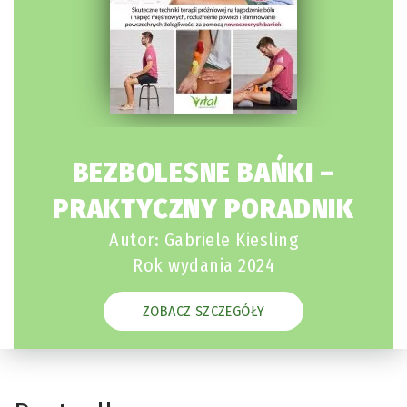
BEZBOLESNE BAŃKI –
PRAKTYCZNY PORADNIK
Autor: Gabriele Kiesling
Rok wydania 2024
ZOBACZ SZCZEGÓŁY