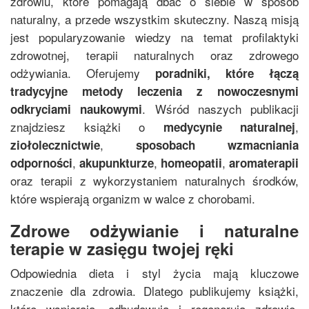
zdrowiu, które pomagają dbać o siebie w sposób
naturalny, a przede wszystkim skuteczny. Naszą misją
jest popularyzowanie wiedzy na temat profilaktyki
zdrowotnej, terapii naturalnych oraz zdrowego
odżywiania. Oferujemy
poradniki, które łączą
tradycyjne metody leczenia z nowoczesnymi
. Wśród naszych publikacji
odkryciami naukowymi
znajdziesz książki o
,
medycynie naturalnej
,
ziołolecznictwie
sposobach wzmacniania
,
,
,
odporności
akupunkturze
homeopatii
aromaterapii
oraz terapii z wykorzystaniem naturalnych środków,
które wspierają organizm w walce z chorobami.
Zdrowe odżywianie i naturalne
terapie w zasięgu twojej ręki
Odpowiednia dieta i styl życia mają kluczowe
znaczenie dla zdrowia. Dlatego publikujemy książki,
które wspierają, odbudowują i regenerują zdrowie.