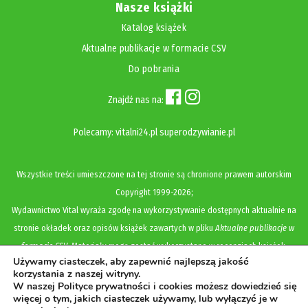
Nasze książki
Katalog książek
Aktualne publikacje w formacie CSV
Do pobrania
Znajdź nas na:
Polecamy:
vitalni24.pl
superodzywianie.pl
Wszystkie treści umieszczone na tej stronie są chronione prawem autorskim
Copyright
1999-2026;
Wydawnictwo Vital wyraża zgodę na wykorzystywanie dostępnych aktualnie na
stronie okładek oraz opisów książek zawartych w pliku
Aktualne publikacje w
formacie CSV
. Materiały mogą zostać wykorzystane w recenzjach książek,
Używamy ciasteczek, aby zapewnić najlepszą jakość
katalogach internetowych, bibliotecznych (OPAC) oraz materiałach promujących
korzystania z naszej witryny.
legalną dystrybucję książek. Usunięcie materiału z ww. strony internetowej,
W naszej Polityce prywatności i cookies możesz dowiedzieć się
więcej o tym, jakich ciasteczek używamy, lub wyłączyć je w
równoznaczne jest z cofnięciem udzielonej zgody.