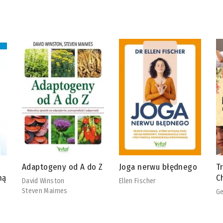
 Z
Joga nerwu błędnego
Tradycyjna Medycyna
R
Chińska
b
Ellen Fischer
Georg Weidinger
Ch