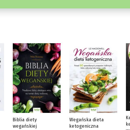
Ketotarianin – dieta
J
Wegańska dieta
ketogeniczna dla
s
ketogeniczna