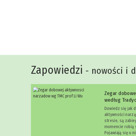
Niko Rittenau
Zapowiedzi
- nowości i 
Zegar dobowe
według Tradyc
Dowiedz się jak 
aktywności narzą
stresie, są zabi
momencie robią s
Pojawiają się u n