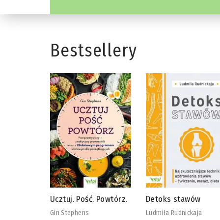
Bestsellery
 Powtórz.
Detoks stawów
Biblia diety
wegańskiej
Ludmiła Rudnickaja