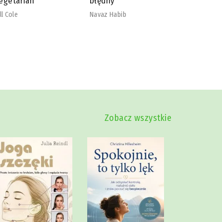
łędny
nadmiaru
szkodliw
vaz Habib
Mike Dow
Zobacz wszystkie