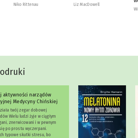
wegetarian
b
Liz MacDowell
Will Cole
Na
dodruki
j aktywności narządów
yjnej Medycyny Chińskiej
działa twój zegar dobowej
dów Wielu ludzi żyje w ciągłym
egani, znerwicowani i w pewnym
ię po prostu wyczerpani.
ich typowe skutki stresu, bo