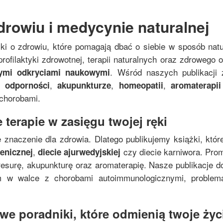
drowiu i medycynie naturalnej
żki o zdrowiu, które pomagają dbać o siebie w sposób nat
rofilaktyki zdrowotnej, terapii naturalnych oraz zdrowego
. Wśród naszych publikacji 
nymi odkryciami naukowymi
,
,
,
 odporności
akupunkturze
homeopatii
aromaterapii
 chorobami.
 terapie w zasięgu twojej ręki
 znaczenie dla zdrowia. Dlatego publikujemy książki, któr
,
czy diecie karniwora. Pro
genicznej
diecie ajurwedyjskiej
resurę, akupunkturę oraz aromaterapię. Nasze publikacje do
zm w walce z chorobami autoimmunologicznymi, proble
e poradniki, które odmienią twoje życi