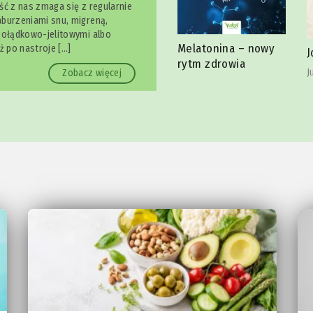
ść z nas zmaga się z regularnie
burzeniami snu, migreną,
żołądkowo-jelitowymi albo
Melatonina – nowy
S
ż po nastroje […]
 bólu
Joga szczęki
rytm zdrowia
l
Julia Reindl
Zobacz więcej
C
ld
r