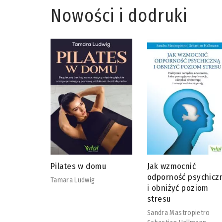
Nowości i dodruki
omu
Jak wzmocnić
Adaptogeny od A do
odporność psychiczną
David Winston
i obniżyć poziom
Steven Maimes
stresu
Sandra Mastropietro