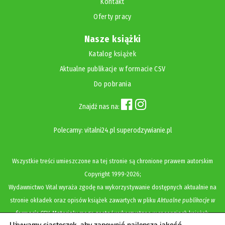
Kontakt
Oferty pracy
Nasze książki
Katalog książek
Aktualne publikacje w formacie CSV
Do pobrania
Znajdź nas na:
Polecamy:
vitalni24.pl
superodzywianie.pl
Wszystkie treści umieszczone na tej stronie są chronione prawem autorskim
Copyright
1999-2026;
Wydawnictwo Vital wyraża zgodę na wykorzystywanie dostępnych aktualnie na
stronie okładek oraz opisów książek zawartych w pliku
Aktualne publikacje w
formacie CSV
. Materiały mogą zostać wykorzystane w recenzjach książek,
Używamy ciasteczek, aby zapewnić najlepszą jakość