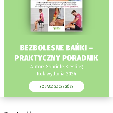
BEZBOLESNE BAŃKI –
PRAKTYCZNY PORADNIK
Autor: Gabriele Kiesling
Rok wydania 2024
ZOBACZ SZCZEGÓŁY