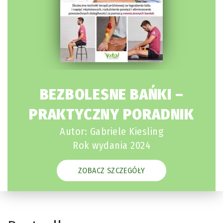
BEZBOLESNE BAŃKI –
PRAKTYCZNY PORADNIK
Autor: Gabriele Kiesling
Rok wydania 2024
ZOBACZ SZCZEGÓŁY