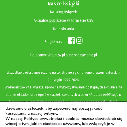
Nasze książki
Katalog książek
Aktualne publikacje w formacie CSV
Do pobrania
Znajdź nas na:
Polecamy:
vitalni24.pl
superodzywianie.pl
Wszystkie treści umieszczone na tej stronie są chronione prawem autorskim
Copyright
1999-2026;
Wydawnictwo Vital wyraża zgodę na wykorzystywanie dostępnych aktualnie na
stronie okładek oraz opisów książek zawartych w pliku
Aktualne publikacje w
formacie CSV
. Materiały mogą zostać wykorzystane w recenzjach książek,
Używamy ciasteczek, aby zapewnić najlepszą jakość
katalogach internetowych, bibliotecznych (OPAC) oraz materiałach promujących
korzystania z naszej witryny.
legalną dystrybucję książek. Usunięcie materiału z ww. strony internetowej,
W naszej Polityce prywatności i cookies możesz dowiedzieć się
więcej o tym, jakich ciasteczek używamy, lub wyłączyć je w
równoznaczne jest z cofnięciem udzielonej zgody.