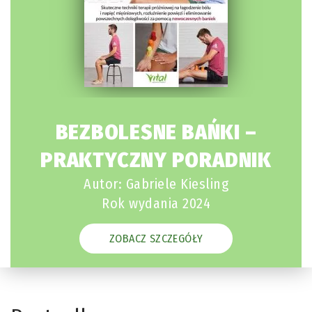
BEZBOLESNE BAŃKI –
PRAKTYCZNY PORADNIK
Autor: Gabriele Kiesling
Rok wydania 2024
ZOBACZ SZCZEGÓŁY