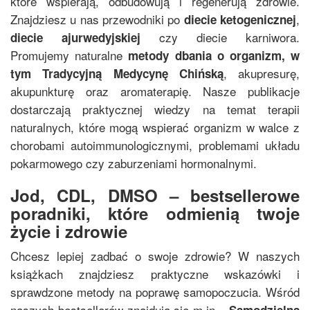
które wspierają, odbudowują i regenerują zdrowie.
Znajdziesz u nas przewodniki po
,
diecie ketogenicznej
czy diecie karniwora.
diecie ajurwedyjskiej
Promujemy naturalne
metody dbania o organizm, w
, akupresurę,
tym
Tradycyjną Medycynę Chińską
akupunkturę oraz aromaterapię. Nasze publikacje
dostarczają praktycznej wiedzy na temat terapii
naturalnych, które mogą wspierać organizm w walce z
chorobami autoimmunologicznymi, problemami układu
pokarmowego czy zaburzeniami hormonalnymi.
Jod, CDL, DMSO – bestsellerowe
poradniki, które odmienią twoje
życie i zdrowie
Chcesz lepiej zadbać o swoje zdrowie? W naszych
książkach znajdziesz praktyczne wskazówki i
sprawdzone metody na poprawę samopoczucia. Wśród
naszych bestsellerów znajdują się m.in.