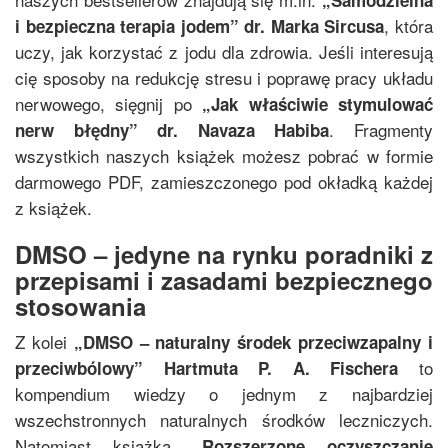
„
Samodzielna
, która
i bezpieczna terapia jodem
”
dr. Marka Sircusa
uczy, jak korzystać z jodu dla zdrowia. Jeśli interesują
cię sposoby na redukcję stresu i poprawę pracy układu
nerwowego, sięgnij po
„
Jak właściwie stymulować
. Fragmenty
nerw błędny
”
dr. Navaza Habiba
wszystkich naszych książek możesz pobrać w formie
darmowego PDF, zamieszczonego pod okładką każdej
z książek.
DMSO – jedyne na rynku poradniki z
przepisami i zasadami bezpiecznego
stosowania
Z kolei
„
DMSO – naturalny środek przeciwzapalny i
to
przeciwbólowy
”
Hartmuta P. A. Fischera
kompendium wiedzy o jednym z najbardziej
wszechstronnych naturalnych środków leczniczych.
Natomiast książka
„
Rozszerzone oczyszczanie