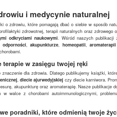
drowiu i medycynie naturalnej
żki o zdrowiu, które pomagają dbać o siebie w sposób nat
rofilaktyki zdrowotnej, terapii naturalnych oraz zdrowego
. Wśród naszych publikacji 
nymi odkryciami naukowymi
,
,
,
 odporności
akupunkturze
homeopatii
aromaterapii
 chorobami.
 terapie w zasięgu twojej ręki
 znaczenie dla zdrowia. Dlatego publikujemy książki, któr
,
czy diecie karniwora. Pro
genicznej
diecie ajurwedyjskiej
resurę, akupunkturę oraz aromaterapię. Nasze publikacje do
zm w walce z chorobami autoimmunologicznymi, proble
e poradniki, które odmienią twoje życi