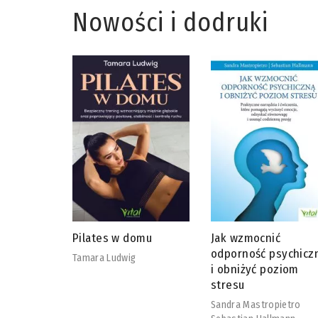
Nowości i dodruki
omu
Jak wzmocnić
Bariatria bez tajemn
odporność psychiczną
Megan Moore
i obniżyć poziom
stresu
Sandra Mastropietro