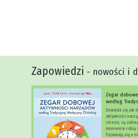
Niko Rittenau
Zapowiedzi
- nowości i 
Zegar dobowe
według Tradyc
Dowiedz się jak 
aktywności narzą
stresie, są zabi
momencie robią s
Pojawiają się u n