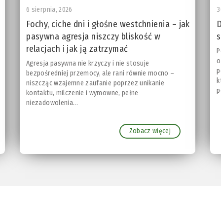
6 sierpnia, 2026
3
Fochy, ciche dni i głośne westchnienia – jak
D
pasywna agresja niszczy bliskość w
s
relacjach i jak ją zatrzymać
P
o
Agresja pasywna nie krzyczy i nie stosuje
p
bezpośredniej przemocy, ale rani równie mocno –
k
niszcząc wzajemne zaufanie poprzez unikanie
p
kontaktu, milczenie i wymowne, pełne
niezadowolenia...
Zobacz więcej