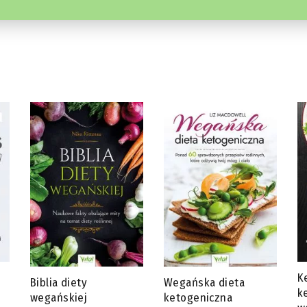
Ketotarianin – dieta
J
Wegańska dieta
ketogeniczna dla
s
ketogeniczna