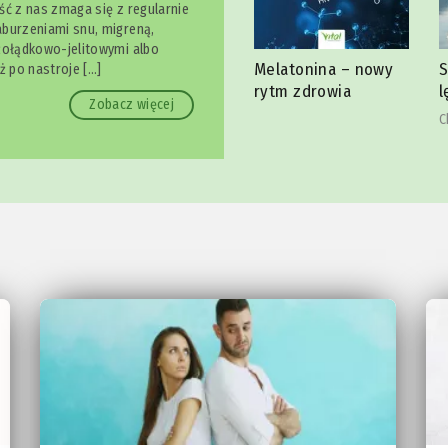
ść z nas zmaga się z regularnie
burzeniami snu, migreną,
żołądkowo-jelitowymi albo
Melatonina – nowy
Spokojnie, to tylko
ż po nastroje […]
 bólu
J
rytm zdrowia
lęk
J
Zobacz więcej
Christina Hillesheim
ld
r