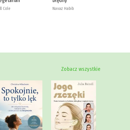
łędny
nadmiaru
szkodliw
vaz Habib
Mike Dow
Zobacz wszystkie