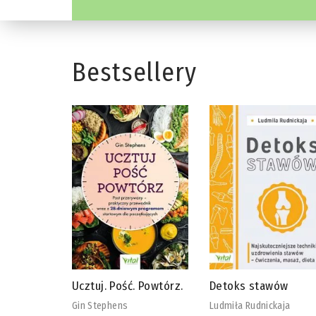
Bestsellery
 Powtórz.
Detoks stawów
Biblia diety
wegańskiej
Ludmiła Rudnickaja