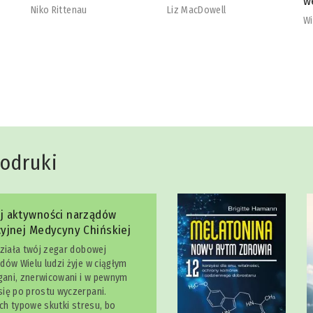
wegetarian
b
Liz MacDowell
Will Cole
Na
dodruki
j aktywności narządów
yjnej Medycyny Chińskiej
działa twój zegar dobowej
dów Wielu ludzi żyje w ciągłym
egani, znerwicowani i w pewnym
ię po prostu wyczerpani.
ich typowe skutki stresu, bo