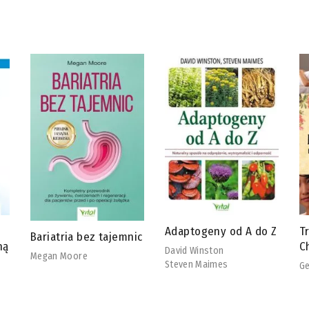
Adaptogeny od A do Z
Tradycyjna Medycyna
R
ic
Chińska
b
David Winston
Steven Maimes
Georg Weidinger
Ch