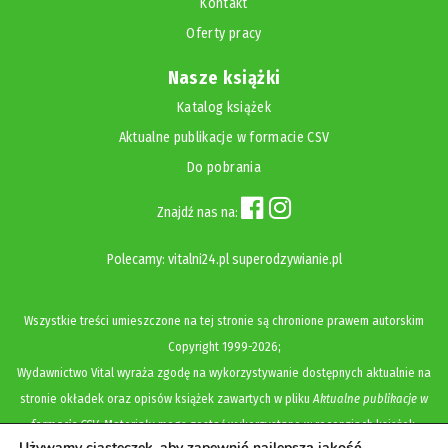
Kontakt
Oferty pracy
Nasze książki
Katalog książek
Aktualne publikacje w formacie CSV
Do pobrania
Znajdź nas na:
Polecamy:
vitalni24.pl
superodzywianie.pl
Wszystkie treści umieszczone na tej stronie są chronione prawem autorskim
Copyright
1999-2026;
Wydawnictwo Vital wyraża zgodę na wykorzystywanie dostępnych aktualnie na
stronie okładek oraz opisów książek zawartych w pliku
Aktualne publikacje w
formacie CSV
. Materiały mogą zostać wykorzystane w recenzjach książek,
Używamy ciasteczek, aby zapewnić najlepszą jakość