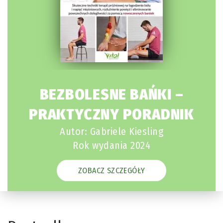
BEZBOLESNE BAŃKI –
PRAKTYCZNY PORADNIK
Autor: Gabriele Kiesling
Rok wydania 2024
ZOBACZ SZCZEGÓŁY