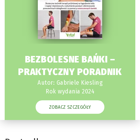
BEZBOLESNE BAŃKI –
PRAKTYCZNY PORADNIK
Autor: Gabriele Kiesling
Rok wydania 2024
ZOBACZ SZCZEGÓŁY