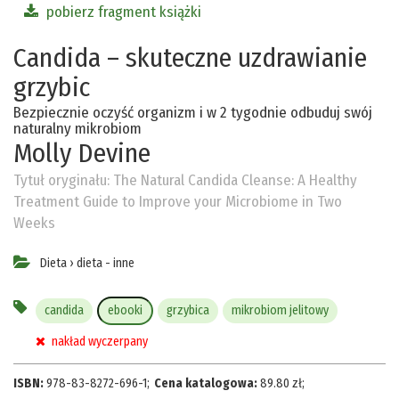
pobierz fragment książki
Candida – skuteczne uzdrawianie
grzybic
Bezpiecznie oczyść organizm i w 2 tygodnie odbuduj swój
naturalny mikrobiom
Molly Devine
Tytuł oryginału:
The Natural Candida Cleanse: A Healthy
Treatment Guide to Improve your Microbiome in Two
Weeks
Dieta
›
dieta - inne
candida
ebooki
grzybica
mikrobiom jelitowy
nakład wyczerpany
ISBN:
978-83-8272-696-1
;
Cena katalogowa:
89.80
zł
;