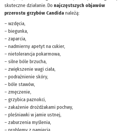
skuteczne działanie. Do
najczęstszych objawów
przerostu grzybów Candida
należą:
– wzdęcia,
– biegunka,
– zaparcia,
– nadmierny apetyt na cukier,
– nietolerancja pokarmowa,
– silne bóle brzucha,
– zwiększenie wagi ciała,
– podrażnienie skóry,
– bóle stawów,
– zmęczenie,
– grzybica paznokci,
– zakażenie drożdżakami pochwy,
– pleśniawki w jamie ustnej,
– zaburzenia myślenia,
– problemy z pamięcią,