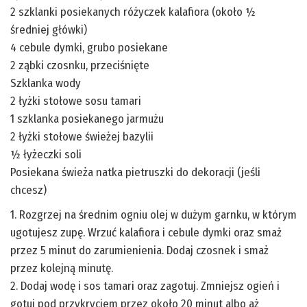
2 szklanki posiekanych różyczek kalafiora (około ½
średniej główki)
4 cebule dymki, grubo posiekane
2 ząbki czosnku, przeciśnięte
Szklanka wody
2 łyżki stołowe sosu tamari
1 szklanka posiekanego jarmużu
2 łyżki stołowe świeżej bazylii
½ łyżeczki soli
Posiekana świeża natka pietruszki do dekoracji (jeśli
chcesz)
1. Rozgrzej na średnim ogniu olej w dużym garnku, w którym
ugotujesz zupę. Wrzuć kalafiora i cebule dymki oraz smaż
przez 5 minut do zarumienienia. Dodaj czosnek i smaż
przez kolejną minutę.
2. Dodaj wodę i sos tamari oraz zagotuj. Zmniejsz ogień i
gotuj pod przykryciem przez około 20 minut albo aż