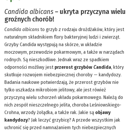
Candida albicans
– ukryta przyczyna wielu
groźnych chorób!
Candida albicans
to grzyb z rodzaju drożdżaków, który jest
naturalnym składnikiem flory bakteryjnej ludzi i zwierząt.
Grzyby Candida występują na skórze, w układzie
moczowym, przewodzie pokarmowym, a także w narządach
rodnych. Są nieszkodliwe. Jednak wraz ze spadkiem
odporności możliwy jest
przerost grzybów
C
andida
, który
skutkuje rozwojem niebezpiecznej choroby — kandydozy.
Badania naukowe potwierdzają, że przerost grzybów nie
tylko uszkadza mikrobiom jelitowy, ale jest rówież
przyczyną wielu schorzeń układu pokarmowego. Należą do
nich zespół nieszczelnego jelita, choroba Leśniowskiego-
Crohna, wrzody żołądka, a także rak. Jakie są
objawy
kandydozy
? Jak leczyć grzybicę? A przede wszystkim jak
uchronić się przed namnażaniem tych niebezpiecznych