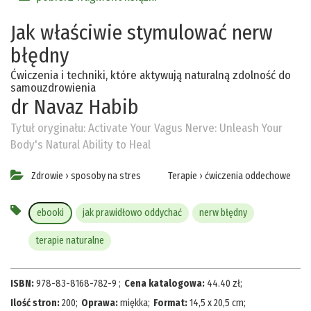
Jak właściwie stymulować nerw
błędny
Ćwiczenia i techniki, które aktywują naturalną zdolność do
samouzdrowienia
dr Navaz Habib
Tytuł oryginału:
Activate Your Vagus Nerve: Unleash Your
Body's Natural Ability to Heal
Zdrowie
›
sposoby na stres
Terapie
›
ćwiczenia oddechowe
ebooki
jak prawidłowo oddychać
nerw błędny
terapie naturalne
ISBN:
978-83-8168-782-9
;
Cena katalogowa:
44.40
zł
;
Ilość stron:
200
;
Oprawa:
miękka
;
Format:
14,5 x 20,5 cm
;