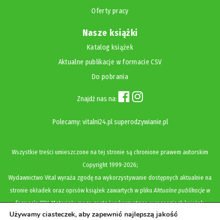
Oferty pracy
Nasze książki
Katalog książek
Aktualne publikacje w formacie CSV
Do pobrania
Znajdź nas na:
Polecamy:
vitalni24.pl
superodzywianie.pl
Wszystkie treści umieszczone na tej stronie są chronione prawem autorskim
Copyright
1999-2026;
Wydawnictwo Vital wyraża zgodę na wykorzystywanie dostępnych aktualnie na
stronie okładek oraz opisów książek zawartych w pliku
Aktualne publikacje w
formacie CSV
. Materiały mogą zostać wykorzystane w recenzjach książek,
Używamy ciasteczek, aby zapewnić najlepszą jakość
katalogach internetowych, bibliotecznych (OPAC) oraz materiałach promujących