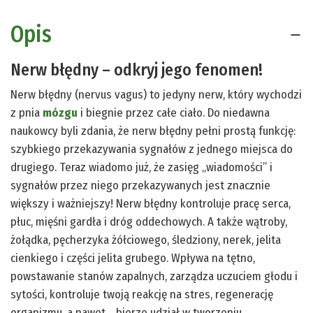
Opis
Nerw błędny – odkryj jego fenomen!
Nerw błędny (nervus vagus) to jedyny nerw, który wychodzi
z pnia
mózgu
i biegnie przez całe ciało. Do niedawna
naukowcy byli zdania, że nerw błędny pełni prostą funkcję:
szybkiego przekazywania sygnałów z jednego miejsca do
drugiego. Teraz wiadomo już, że zasięg „wiadomości” i
sygnałów przez niego przekazywanych jest znacznie
większy i ważniejszy! Nerw błędny kontroluje pracę serca,
płuc, mięśni gardła i dróg oddechowych. A także wątroby,
żołądka, pęcherzyka żółciowego, śledziony, nerek, jelita
cienkiego i części jelita grubego. Wpływa na tętno,
powstawanie stanów zapalnych, zarządza uczuciem głodu i
sytości, kontroluje twoją reakcję na stres, regenerację
organizmu, a nawet… bierze udział w tworzeniu