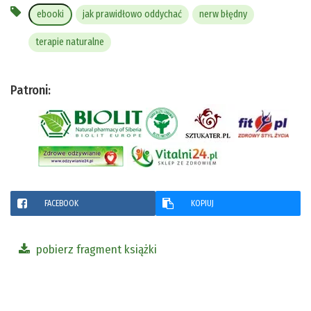
ebooki
jak prawidłowo oddychać
nerw błędny
terapie naturalne
Patroni:
FACEBOOK
KOPIUJ
pobierz fragment książki