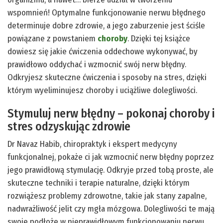
wspomnień! Optymalne funkcjonowanie nerwu błędnego
determinuje dobre zdrowie, a jego zaburzenie jest ściśle
powiązane z powstaniem
choroby
. Dzięki tej książce
dowiesz się jakie ćwiczenia oddechowe wykonywać, by
prawidłowo oddychać i wzmocnić swój nerw błędny.
Odkryjesz skuteczne ćwiczenia i sposoby na stres, dzięki
którym wyeliminujesz choroby i uciążliwe dolegliwości.
Stymuluj nerw błędny – pokonaj choroby i
stres odzyskując zdrowie
Dr Navaz Habib, chiropraktyk i ekspert medycyny
funkcjonalnej, pokaże ci jak wzmocnić nerw błędny poprzez
jego prawidłową stymulację. Odkryje przed tobą proste, ale
skuteczne techniki i terapie naturalne, dzięki którym
rozwiążesz problemy zdrowotne, takie jak stany zapalne,
nadwrażliwość jelit czy mgła mózgowa. Dolegliwości te mają
swoje podłoże w nieprawidłowym funkcjonowaniu nerwu