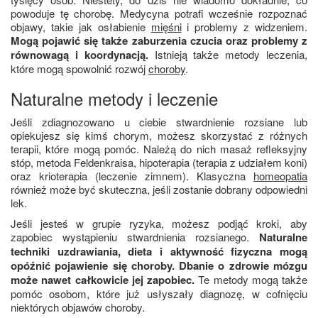
powoduje tę chorobę. Medycyna potrafi wcześnie rozpoznać
objawy, takie jak osłabienie
mięśni
i problemy z widzeniem.
Mogą pojawić się także zaburzenia czucia oraz problemy z
równowagą i koordynacją.
Istnieją także metody leczenia,
które mogą spowolnić rozwój
choroby
.
Naturalne metody i leczenie
Jeśli zdiagnozowano u ciebie stwardnienie rozsiane lub
opiekujesz się kimś chorym, możesz skorzystać z różnych
terapii, które mogą pomóc. Należą do nich masaż refleksyjny
stóp, metoda Feldenkraisa, hipoterapia (terapia z udziałem koni)
oraz krioterapia (leczenie zimnem). Klasyczna
homeopatia
również może być skuteczna, jeśli zostanie dobrany odpowiedni
lek.
Jeśli jesteś w grupie ryzyka, możesz podjąć kroki, aby
zapobiec wystąpieniu stwardnienia rozsianego.
Naturalne
techniki uzdrawiania, dieta i aktywność fizyczna mogą
opóźnić pojawienie się choroby. Dbanie o zdrowie mózgu
może nawet całkowicie jej zapobiec.
Te metody mogą także
pomóc osobom, które już usłyszały diagnozę, w cofnięciu
niektórych objawów choroby.