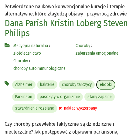
Potwierdzone naukowo konwencjonalne kuracje i terapie
alternatywne, które złagodzą objawy i przywrócą zdrowie
Dana Parish
Kristin Loberg
Steven
Philips
Medycyna naturalna
›
Choroby
›
ziołolecznictwo
zaburzenia emocjonalne
Choroby
›
choroby autoimmunologiczne
Alzheimer
bakterie
choroby tarczycy
ebooki
Parkinson
pasożyty w organizmie
stany zapalne
stwardnienie rozsiane
nakład wyczerpany
Czy choroby przewlekłe faktycznie są dziedziczne i
nieuleczalne? Jak postępować z objawami parkinsona,