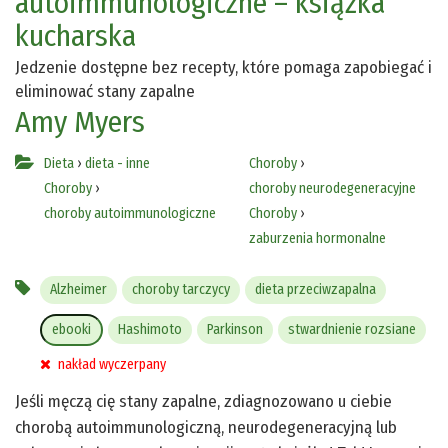
autoimmunologiczne – książka
kucharska
Jedzenie dostępne bez recepty, które pomaga zapobiegać i
eliminować stany zapalne
Amy Myers
Dieta
›
dieta - inne
Choroby
›
Choroby
›
choroby neurodegeneracyjne
choroby autoimmunologiczne
Choroby
›
zaburzenia hormonalne
Alzheimer
choroby tarczycy
dieta przeciwzapalna
ebooki
Hashimoto
Parkinson
stwardnienie rozsiane
nakład wyczerpany
Jeśli męczą cię stany zapalne, zdiagnozowano u ciebie
chorobą autoimmunologiczną, neurodegeneracyjną lub