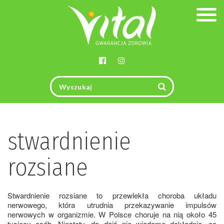
Togg
navig
stwardnienie
rozsiane
Stwardnienie rozsiane to przewlekła choroba układu
nerwowego, która utrudnia przekazywanie impulsów
nerwowych w organizmie. W Polsce choruje na nią około 45
tysięcy osób. Niestety, do dziś nie wiadomo dokładnie, co