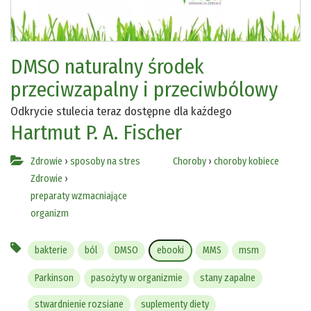
DMSO naturalny środek
przeciwzapalny i przeciwbólowy
Odkrycie stulecia teraz dostępne dla każdego
Hartmut P. A. Fischer
Zdrowie
›
sposoby na stres
Choroby
›
choroby kobiece
Zdrowie
›
preparaty wzmacniające
organizm
bakterie
ból
DMSO
ebooki
MMS
msm
Parkinson
pasożyty w organizmie
stany zapalne
stwardnienie rozsiane
suplementy diety