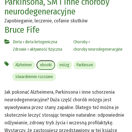
Parkinsona, SM i inne choroby
neurodegeneracyjne
Zapobieganie, leczenie, cofanie skutków
Bruce Fife
Dieta
›
dieta ketogeniczna
Choroby
›
Zdrowie
›
aktywność fizyczna
choroby neurodegeneracyjne
Alzheimer
ebooki
mózg
Parkinson
stwardnienie rozsiane
Jak pokonać Alzheimera, Parkinsona i inne schorzenia
neurodegeneracyjne? Duża część chorób mózgu jest
wywoływana przez stany zapalne. Dlatego też można je
skutecznie leczyć stosując terapie naturalne: odpowiednie
odżywianie, zdrowy tryb życia i wczesną profilaktykę.
Wystarczy, że zastosujesz przedstawiony w tej książce