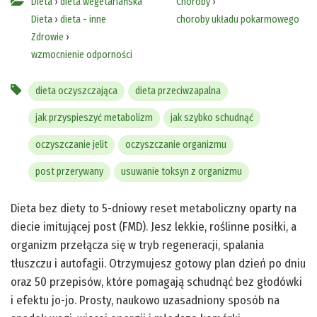
Dieta
›
dieta wegetariańska
Choroby
›
Dieta
›
dieta - inne
choroby układu pokarmowego
Zdrowie
›
wzmocnienie odporności
dieta oczyszczająca
dieta przeciwzapalna
jak przyspieszyć metabolizm
jak szybko schudnąć
oczyszczanie jelit
oczyszczanie organizmu
post przerywany
usuwanie toksyn z organizmu
Dieta bez diety to 5-dniowy reset metaboliczny oparty na
diecie imitującej post (FMD). Jesz lekkie, roślinne posiłki, a
organizm przełącza się w tryb regeneracji, spalania
tłuszczu i autofagii. Otrzymujesz gotowy plan dzień po dniu
oraz 50 przepisów, które pomagają schudnąć bez głodówki
i efektu jo-jo. Prosty, naukowo uzasadniony sposób na