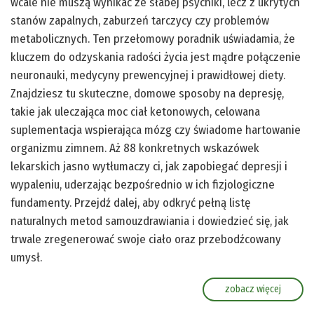
wcale nie muszą wynikać ze słabej psychiki, lecz z ukrytych
stanów zapalnych, zaburzeń tarczycy czy problemów
metabolicznych. Ten przełomowy poradnik uświadamia, że
kluczem do odzyskania radości życia jest mądre połączenie
neuronauki, medycyny prewencyjnej i prawidłowej diety.
Znajdziesz tu skuteczne, domowe sposoby na depresję,
takie jak uleczająca moc ciał ketonowych, celowana
suplementacja wspierająca mózg czy świadome hartowanie
organizmu zimnem. Aż 88 konkretnych wskazówek
lekarskich jasno wytłumaczy ci, jak zapobiegać depresji i
wypaleniu, uderzając bezpośrednio w ich fizjologiczne
fundamenty. Przejdź dalej, aby odkryć pełną listę
naturalnych metod samouzdrawiania i dowiedzieć się, jak
trwale zregenerować swoje ciało oraz przebodźcowany
umysł.
zobacz więcej