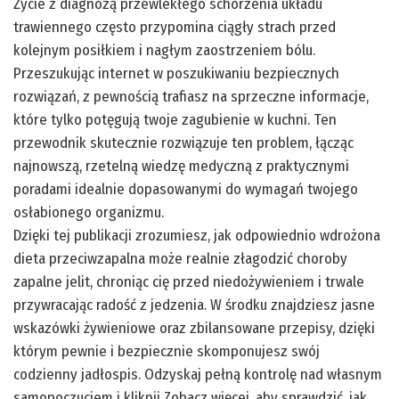
Życie z diagnozą przewlekłego schorzenia układu
trawiennego często przypomina ciągły strach przed
kolejnym posiłkiem i nagłym zaostrzeniem bólu.
Przeszukując internet w poszukiwaniu bezpiecznych
rozwiązań, z pewnością trafiasz na sprzeczne informacje,
które tylko potęgują twoje zagubienie w kuchni. Ten
przewodnik skutecznie rozwiązuje ten problem, łącząc
najnowszą, rzetelną wiedzę medyczną z praktycznymi
poradami idealnie dopasowanymi do wymagań twojego
osłabionego organizmu.
Dzięki tej publikacji zrozumiesz, jak odpowiednio wdrożona
dieta przeciwzapalna może realnie złagodzić choroby
zapalne jelit, chroniąc cię przed niedożywieniem i trwale
przywracając radość z jedzenia. W środku znajdziesz jasne
wskazówki żywieniowe oraz zbilansowane przepisy, dzięki
którym pewnie i bezpiecznie skomponujesz swój
codzienny jadłospis. Odzyskaj pełną kontrolę nad własnym
samopoczuciem i kliknij Zobacz więcej, aby sprawdzić, jak