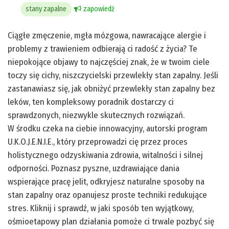
stany zapalne
zapowiedź
Ciągłe zmęczenie, mgła mózgowa, nawracające alergie i
problemy z trawieniem odbierają ci radość z życia? Te
niepokojące objawy to najczęściej znak, że w twoim ciele
toczy się cichy, niszczycielski przewlekły stan zapalny. Jeśli
zastanawiasz się, jak obniżyć przewlekły stan zapalny bez
leków, ten kompleksowy poradnik dostarczy ci
sprawdzonych, niezwykle skutecznych rozwiązań.
W środku czeka na ciebie innowacyjny, autorski program
U.K.O.J.E.N.I.E., który przeprowadzi cię przez proces
holistycznego odzyskiwania zdrowia, witalności i silnej
odporności. Poznasz pyszne, uzdrawiające dania
wspierające pracę jelit, odkryjesz naturalne sposoby na
stan zapalny oraz opanujesz proste techniki redukujące
stres. Kliknij i sprawdź, w jaki sposób ten wyjątkowy,
ośmioetapowy plan działania pomoże ci trwale pozbyć się