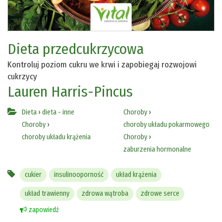
Dieta przedcukrzycowa
Kontroluj poziom cukru we krwi i zapobiegaj rozwojowi
cukrzycy
Lauren Harris-Pincus
Dieta
›
dieta - inne
Choroby
›
Choroby
›
choroby układu pokarmowego
choroby układu krążenia
Choroby
›
zaburzenia hormonalne
cukier
insulinooporność
układ krążenia
układ trawienny
zdrowa wątroba
zdrowe serce
zapowiedź