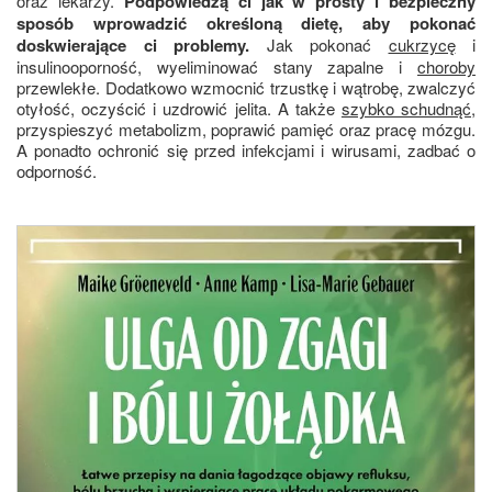
oraz lekarzy.
Podpowiedzą ci jak w prosty i bezpieczny
sposób wprowadzić określoną dietę, aby pokonać
doskwierające ci problemy.
Jak pokonać
cukrzycę
i
insulinooporność, wyeliminować stany zapalne i
choroby
przewlekłe. Dodatkowo wzmocnić trzustkę i wątrobę, zwalczyć
otyłość, oczyścić i uzdrowić jelita. A także
szybko schudnąć
,
przyspieszyć metabolizm, poprawić pamięć oraz pracę mózgu.
A ponadto ochronić się przed infekcjami i wirusami, zadbać o
odporność.