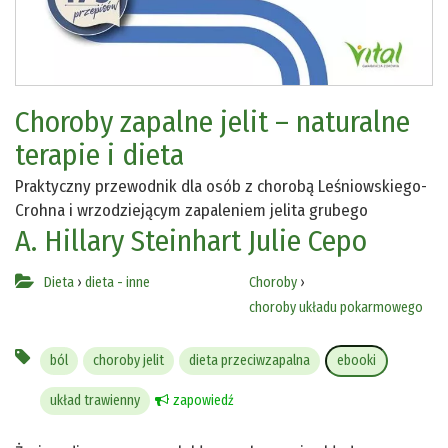
Choroby zapalne jelit – naturalne
terapie i dieta
Praktyczny przewodnik dla osób z chorobą Leśniowskiego-
Crohna i wrzodziejącym zapaleniem jelita grubego
A. Hillary Steinhart
Julie Cepo
Dieta
›
dieta - inne
Choroby
›
choroby układu pokarmowego
ból
choroby jelit
dieta przeciwzapalna
ebooki
układ trawienny
zapowiedź