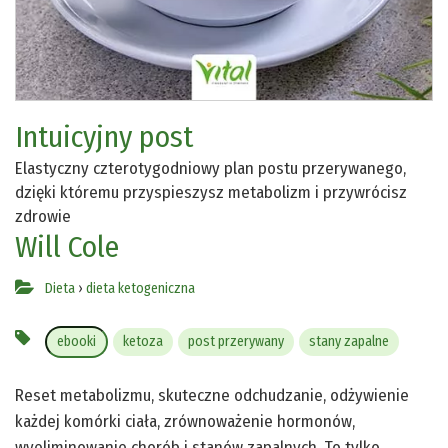
Intuicyjny post
Elastyczny czterotygodniowy plan postu przerywanego,
dzięki któremu przyspieszysz metabolizm i przywrócisz
zdrowie
Will Cole
Dieta
›
dieta ketogeniczna
ebooki
ketoza
post przerywany
stany zapalne
Reset metabolizmu, skuteczne odchudzanie, odżywienie
każdej komórki ciała, zrównoważenie hormonów,
wyeliminowanie chorób i stanów zapalnych. To tylko