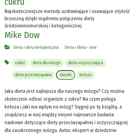
cukru
Najskuteczniejsze metody uzdrawiające i usuwające otyłość
brzuszną dzięki mądremu połączeniu diety
śródziemnomorskiej i ketogenicznej
Mike Dow
Dieta
›
dieta ketogeniczna
Dieta
›
dieta - inne
cukier
dieta dla mózgu
dieta oczyszczająca
dieta przeciwzapalna
ebooki
ketoza
Jaka dieta jest najlepsza dla naszego mózgu? Czy można
skutecznie odtruć organizm z cukru? Na czym polega
ketoza i jaki ma wpływ na mózg? Sięgnij po tę książkę, a
znajdziesz w niej między innymi najnowsze badania
naukowe dotyczące diety przeciwzapalnej i oczyszczającej
dla zacukrzonego mózgu. Autor, ekspert w dziedzinie