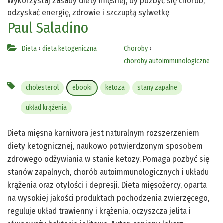
Wykorzystaj zasady diety mięsnej, by pozbyć się chorób,
odzyskać energię, zdrowie i szczupłą sylwetkę
Paul Saladino
Dieta
›
dieta ketogeniczna
Choroby
›
choroby autoimmunologiczne
cholesterol
ebooki
ketoza
stany zapalne
układ krążenia
Dieta mięsna karniwora jest naturalnym rozszerzeniem
diety ketognicznej, naukowo potwierdzonym sposobem
zdrowego odżywiania w stanie ketozy. Pomaga pozbyć się
stanów zapalnych, chorób autoimmunologicznych i układu
krążenia oraz otyłości i depresji. Dieta mięsożercy, oparta
na wysokiej jakości produktach pochodzenia zwierzęcego,
reguluje układ trawienny i krążenia, oczyszcza jelita i