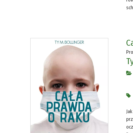
sch
C
Pro
T
Jak
prz
ocz