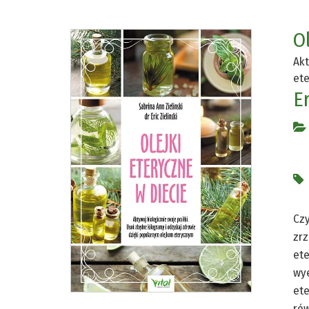
O
Akt
et
Er
Czy
zrz
ete
wye
ete
rów