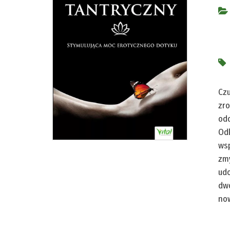
Czu
zro
odd
Odk
wsp
zmy
udo
dwo
no