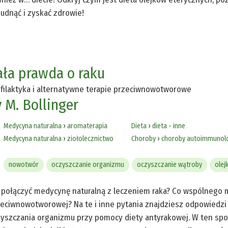
udnąć i zyskać zdrowie!
ała prawda o raku
filaktyka i alternatywne terapie przeciwnowotworowe
y M. Bollinger
Medycyna naturalna
›
aromaterapia
Dieta
›
dieta - inne
Medycyna naturalna
›
ziołolecznictwo
Choroby
›
choroby autoimmunol
nowotwór
oczyszczanie organizmu
oczyszczanie wątroby
olej
 połączyć medycynę naturalną z leczeniem raka? Co wspólnego ma
eciwnowotworowej? Na te i inne pytania znajdziesz odpowiedzi
yszczania organizmu przy pomocy diety antyrakowej. W ten spos