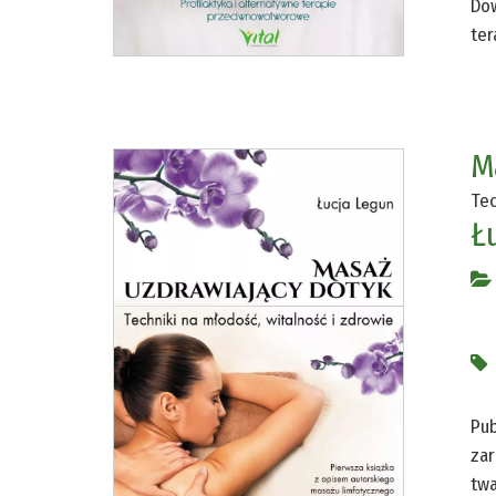
Dow
ter
M
Tec
Ł
Pub
zar
twa