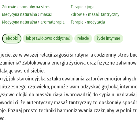
Zdrowie
›
sposoby na stres
Terapie
›
joga
Medycyna naturalna
›
masaż
Zdrowie
›
masaż tantryczny
Medycyna naturalna
›
aromaterapia
Terapie
›
medytacja
ebooki
jak prawidłowo oddychać
relacje
życie intymne
jecie, że w waszej relacji zagościła rutyna, a codzienny stres bu
zumienia? Zablokowana energia życiowa oraz fizyczne zahamowa
alając was od siebie.
ryj, jak staroindyjska sztuka uwalniania zatorów emocjonalnyc
ółczesnego człowieka, pomoże wam odzyskać głęboką intymnoś
słowe olejki do masażu ciała i wprowadzić do sypialni uzdrawia
wodni ci, że autentyczny masaż tantryczny to doskonały sposób
je. Poznaj proste techniki harmonizowania czakr, aby w pełni z
wo.