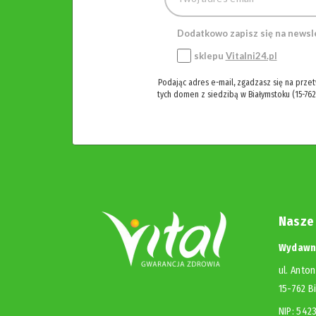
Dodatkowo zapisz się na newsl
sklepu
Vitalni24.pl
Podając adres e-mail, zgadzasz się na prze
tych domen z siedzibą w Białymstoku (15-762
Nasze
Wydawni
ul. Anton
15-762 B
NIP: 54