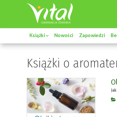
Książki
Nowości
Zapowiedzi
Be
Książki o aromate
O
Jak