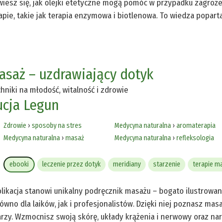
iesz się, jak olejki etetyczne mogą pomóc w przypadku zagroż
apie, takie jak terapia enzymowa i biotlenowa. To wiedza poparta
asaż – uzdrawiający dotyk
hniki na młodość, witalność i zdrowie
ucja Legun
Zdrowie
›
sposoby na stres
Medycyna naturalna
›
aromaterapia
Medycyna naturalna
›
masaż
Medycyna naturalna
›
refleksologia
ebooki
leczenie przez dotyk
meridiany
starzenie
terapie m
likacja stanowi unikalny podręcznik masażu – bogato ilustrowa
ówno dla laików, jak i profesjonalistów. Dzięki niej poznasz mas
rzy. Wzmocnisz swoją skórę, układy krążenia i nerwowy oraz na