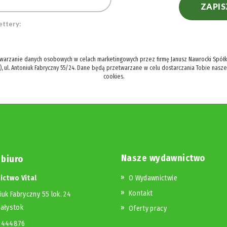
ZAPIS
ettery:
twarzanie danych osobowych w celach marketingowych przez firmę Janusz Nawrocki Spółka
), ul. Antoniuk Fabryczny 55/24. Dane będą przetwarzane w celu dostarczania Tobie nasz
cookies.
Nasze wydawnictwo
 biuro
ctwo Vital
O Wydawnictwie
Kontakt
iuk Fabryczny 55 lok. 24
iałystok
Oferty pracy
23444876