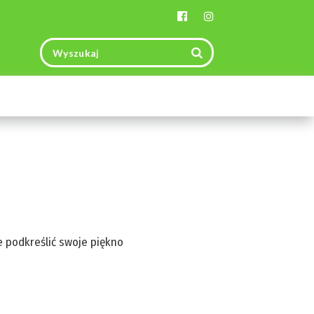
Toggle
navigation
e podkreślić swoje piękno