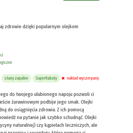
kaj zdrowie dzięki popularnym olejkom
ci
ogiczne
stany zapalne
SuperRabaty
nakład wyczerpany
nego do twojego ulubionego napoju pozwoli ci
eście żurawinowym podbije jego smak. Olejki
ą do osiągnięcia zdrowia. Z ich pomocą
owiedź na pytanie jak szybko schudnąć. Olejki
yny naturalnej) czy kąpielach leczniczych, ale
naj przepisy i receptury, które pomogą ci