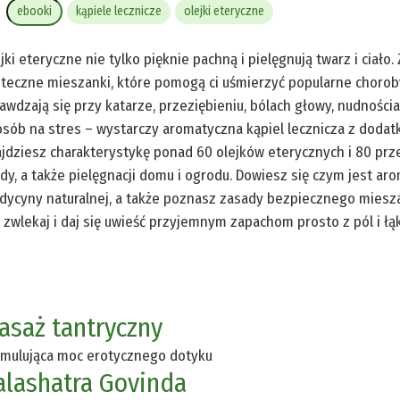
ebooki
kąpiele lecznicze
olejki eteryczne
jki eteryczne nie tylko pięknie pachną i pielęgnują twarz i ciał
teczne mieszanki, które pomogą ci uśmierzyć popularne choroby 
awdzają się przy katarze, przeziębieniu, bólach głowy, nudności
sób na stres – wystarczy aromatyczna kąpiel lecznicza z dodat
jdziesz charakterystykę ponad 60 olejków eterycznych i 80 prz
dy, a także pielęgnacji domu i ogrodu. Dowiesz się czym jest aro
ycyny naturalnej, a także poznasz zasady bezpiecznego miesza
 zwlekaj i daj się uwieść przyjemnym zapachom prosto z pól i łąk
asaż tantryczny
mulująca moc erotycznego dotyku
alashatra Govinda