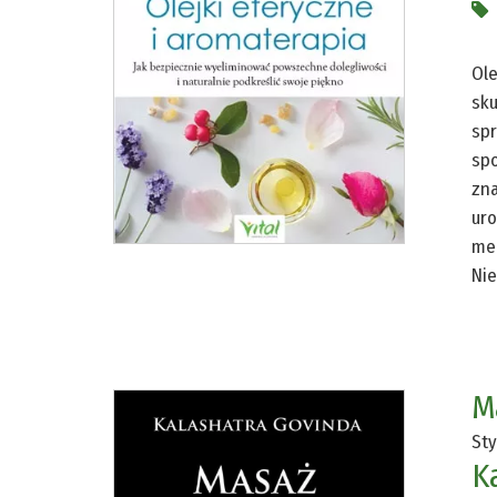
Ole
sku
spr
spo
zna
uro
med
Nie
M
Sty
K