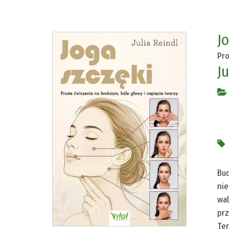
J
Pro
Ju
Bud
nie
wal
prz
Ten