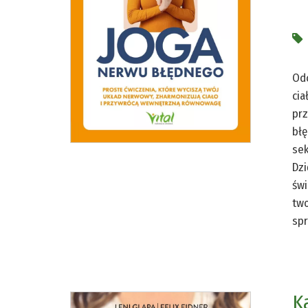
Odc
cia
prz
błę
sek
Dzi
świ
two
spr
K