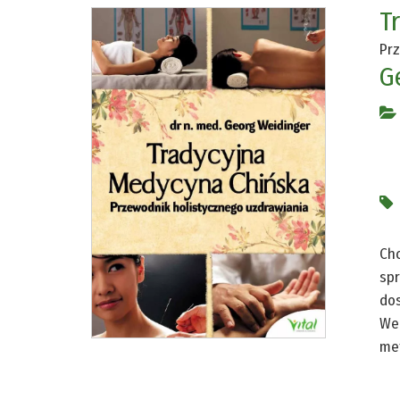
T
Prz
G
Chc
spr
dos
Wei
met