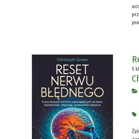
uci
prz
pr
R
5 k
C
Żyj