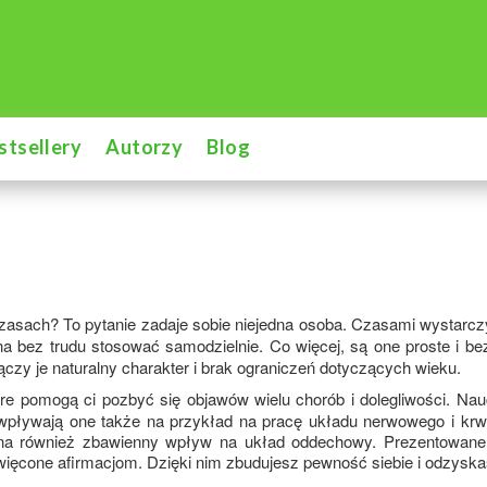
stsellery
Autorzy
Blog
zasach? To pytanie zadaje sobie niejedna osoba. Czasami wystarczy
a bez trudu stosować samodzielnie. Co więcej, są one proste i bezp
ączy je naturalny charakter i brak ograniczeń dotyczących wieku.
óre pomogą ci pozbyć się objawów wielu chorób i dolegliwości. N
 wpływają one także na przykład na pracę układu nerwowego i krw
na również zbawienny wpływ na układ oddechowy. Prezentowane t
więcone afirmacjom. Dzięki nim zbudujesz pewność siebie i odzyska