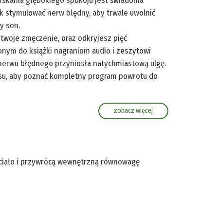
zyskania głębokiego spokoju jest świadoma
k stymulować nerw błędny, aby trwale uwolnić
y sen.
 twoje zmęczenie, oraz odkryjesz pięć
onym do książki nagraniom audio i zeszytowi
 nerwu błędnego przyniosła natychmiastową ulgę.
isu, aby poznać kompletny program powrotu do
zobacz więcej
 ciało i przywrócą wewnętrzną równowagę