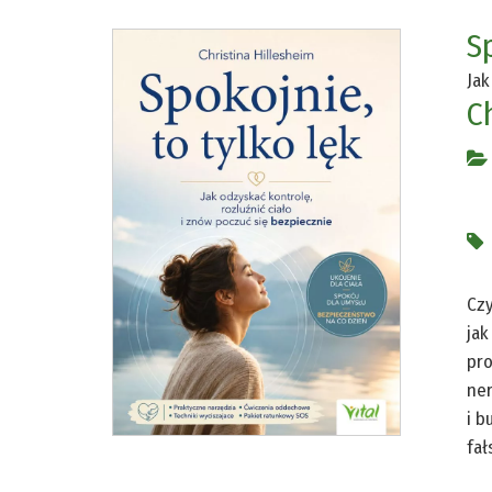
Sp
Jak
C
Czy
jak
pro
ner
i b
fał