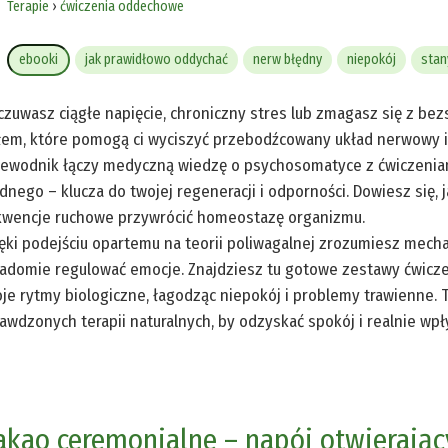
Terapie
›
ćwiczenia oddechowe
ebooki
jak prawidłowo oddychać
nerw błędny
niepokój
stan
zuwasz ciągłe napięcie, chroniczny stres lub zmagasz się z be
łem, które pomogą ci wyciszyć przebodźcowany układ nerwowy i
ewodnik łączy medyczną wiedzę o psychosomatyce z ćwiczeniami 
dnego – klucza do twojej regeneracji i odporności. Dowiesz się,
wencje ruchowe przywrócić homeostazę organizmu.
ęki podejściu opartemu na teorii poliwagalnej zrozumiesz mecha
adomie regulować emocje. Znajdziesz tu gotowe zestawy ćwicze
je rytmy biologiczne, łagodząc niepokój i problemy trawienne.
awdzonych terapii naturalnych, by odzyskać spokój i realnie wp
akao ceremonialne – napój otwierając