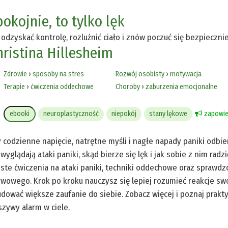
okojnie, to tylko lęk
 odzyskać kontrolę, rozluźnić ciało i znów poczuć się bezpieczni
hristina Hillesheim
Zdrowie
›
sposoby na stres
Rozwój osobisty
›
motywacja
Terapie
›
ćwiczenia oddechowe
Choroby
›
zaburzenia emocjonalne
ebooki
neuroplastyczność
niepokój
stany lękowe
zapowie
 codzienne napięcie, natrętne myśli i nagłe napady paniki odbie
 wyglądają ataki paniki, skąd bierze się lęk i jak sobie z nim radz
ste ćwiczenia na ataki paniki, techniki oddechowe oraz sprawd
wowego. Krok po kroku nauczysz się lepiej rozumieć reakcje sw
udować większe zaufanie do siebie. Zobacz więcej i poznaj prakt
szywy alarm w ciele.