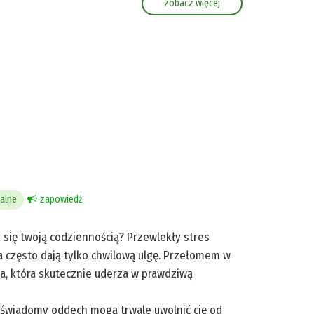
zobacz więcej
ralne
zapowiedź
ły się twoją codziennością? Przewlekły stres
a często dają tylko chwilową ulgę. Przełomem w
da, która skutecznie uderza w prawdziwą
 i świadomy oddech mogą trwale uwolnić cię od