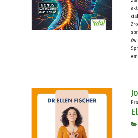
zaw
akt
cia
Zro
spr
ćwi
Spr
emo
J
Pro
El