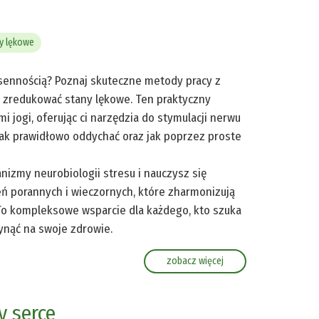
y lękowe
zsennością? Poznaj skuteczne metody pracy z
 zredukować stany lękowe. Ten praktyczny
jogi, oferując ci narzędzia do stymulacji nerwu
 jak prawidłowo oddychać oraz jak poprzez proste
nizmy neurobiologii stresu i nauczysz się
ń porannych i wieczornych, które zharmonizują
 To kompleksowe wsparcie dla każdego, kto szuka
łynąć na swoje zdrowie.
zobacz więcej
y serce