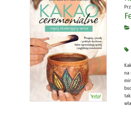
Prz
Fe
Kak
na 
min
bud
tak
wła