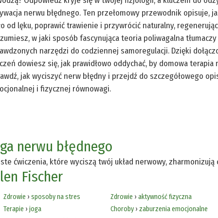
odzą? Odpowiedź kryje się w twojej fizjologii, a kluczem do od
ywacja nerwu błędnego. Ten przełomowy przewodnik opisuje, ja
ło od lęku, poprawić trawienie i przywrócić naturalny, regenerując
zumiesz, w jaki sposób fascynująca teoria poliwagalna tłumaczy
awdzonych narzędzi do codziennej samoregulacji. Dzięki dołącz
czeń dowiesz się, jak prawidłowo oddychać, by domowa terapia
awdź, jak wyciszyć nerw błędny i przejdź do szczegółowego op
cjonalnej i fizycznej równowagi.
oga nerwu błędnego
ste ćwiczenia, które wyciszą twój układ nerwowy, zharmonizują
len Fischer
Zdrowie
›
sposoby na stres
Zdrowie
›
aktywność fizyczna
Terapie
›
joga
Choroby
›
zaburzenia emocjonalne