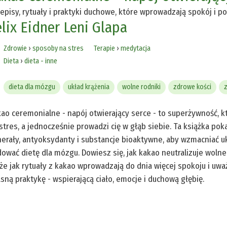
episy, rytuały i praktyki duchowe, które wprowadzają spokój i p
lix Eidner
Leni Glapa
Zdrowie
›
sposoby na stres
Terapie
›
medytacja
Dieta
›
dieta - inne
dieta dla mózgu
układ krążenia
wolne rodniki
zdrowe kości
z
ao ceremonialne - napój otwierający serce - to superżywność, k
stres, a jednocześnie prowadzi cię w głąb siebie. Ta książka po
erały, antyoksydanty i substancje bioaktywne, aby wzmacniać uk
ować dietę dla mózgu. Dowiesz się, jak kakao neutralizuje wolne 
że jak rytuały z kakao wprowadzają do dnia więcej spokoju i uw
sną praktykę - wspierającą ciało, emocje i duchową głębię.