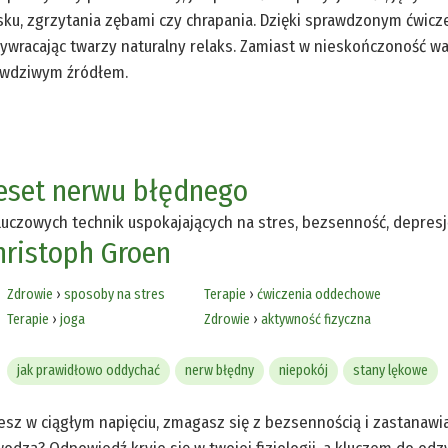
sku, zgrzytania zębami czy chrapania. Dzięki sprawdzonym ćwicz
ywracając twarzy naturalny relaks. Zamiast w nieskończoność wa
awdziwym źródłem.
eset nerwu błędnego
luczowych technik uspokajających na stres, bezsenność, depresj
hristoph Groen
Zdrowie
›
sposoby na stres
Terapie
›
ćwiczenia oddechowe
Terapie
›
joga
Zdrowie
›
aktywność fizyczna
jak prawidłowo oddychać
nerw błędny
niepokój
stany lękowe
esz w ciągłym napięciu, zmagasz się z bezsennością i zastanawi