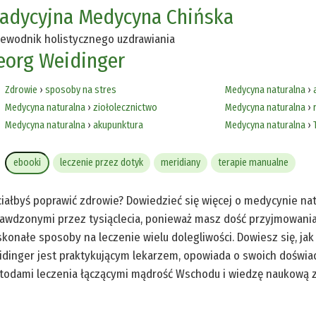
radycyjna Medycyna Chińska
ewodnik holistycznego uzdrawiania
eorg Weidinger
Zdrowie
›
sposoby na stres
Medycyna naturalna
›
Medycyna naturalna
›
ziołolecznictwo
Medycyna naturalna
›
Medycyna naturalna
›
akupunktura
Medycyna naturalna
›
ebooki
leczenie przez dotyk
meridiany
terapie manualne
iałbyś poprawić zdrowie? Dowiedzieć się więcej o medycynie nat
awdzonymi przez tysiąclecia, ponieważ masz dość przyjmowania
konałe sposoby na leczenie wielu dolegliwości. Dowiesz się, jak 
dinger jest praktykującym lekarzem, opowiada o swoich doświadc
odami leczenia łączącymi mądrość Wschodu i wiedzę naukową 