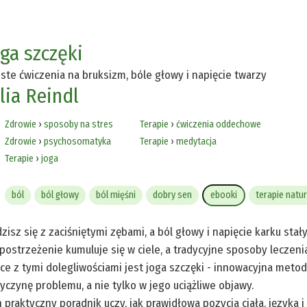
oga szczęki
ste ćwiczenia na bruksizm, bóle głowy i napięcie twarzy
lia Reindl
Zdrowie
›
sposoby na stres
Terapie
›
ćwiczenia oddechowe
Zdrowie
›
psychosomatyka
Terapie
›
medytacja
Terapie
›
joga
ból
ból głowy
ból mięśni
dobry sen
ebooki
terapie natu
zisz się z zaciśniętymi zębami, a ból głowy i napięcie karku sta
postrzeżenie kumuluje się w ciele, a tradycyjne sposoby leczeni
ce z tymi dolegliwościami jest joga szczęki - innowacyjna meto
yczynę problemu, a nie tylko w jego uciążliwe objawy.
 praktyczny poradnik uczy, jak prawidłowa pozycja ciała, języka