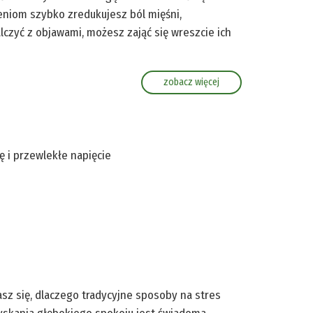
eniom szybko zredukujesz ból mięśni,
lczyć z objawami, możesz zająć się wreszcie ich
zobacz więcej
ę i przewlekłe napięcie
asz się, dlaczego tradycyjne sposoby na stres