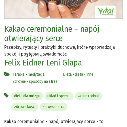
Kakao ceremonialne – napój
otwierający serce
Przepisy, rytuały i praktyki duchowe, które wprowadzają
spokój i pogłębiają świadomość
Felix Eidner
Leni Glapa
Terapie
›
medytacja
Dieta
›
dieta - inne
Zdrowie
›
sposoby na stres
dieta dla mózgu
układ krążenia
wolne rodniki
zdrowe kości
zdrowe serce
Kakao ceremonialne - napój otwierający serce - to