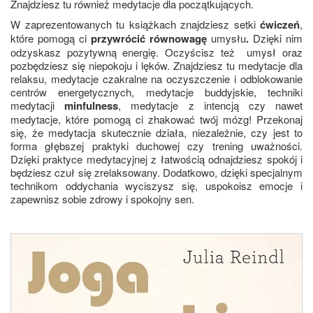
Znajdziesz tu również medytacje dla początkujących.
W zaprezentowanych tu książkach znajdziesz setki
ćwiczeń
,
które pomogą ci
przywrócić równowagę
umysłu
.
Dzięki nim
odzyskasz pozytywną energię. Oczyścisz też umysł oraz
pozbędziesz się niepokoju i lęków. Znajdziesz tu medytacje dla
relaksu, medytacje czakralne na oczyszczenie i odblokowanie
centrów energetycznych, medytacje buddyjskie, techniki
medytacji
minfulness
, medytacje z intencją czy nawet
medytacje, które pomogą ci zhakować twój mózg! Przekonaj
się, że medytacja skutecznie działa, niezależnie, czy jest to
forma głębszej praktyki duchowej czy trening uważności.
Dzięki praktyce medytacyjnej z łatwością odnajdziesz spokój i
będziesz czuł się zrelaksowany. Dodatkowo, dzięki specjalnym
technikom oddychania wyciszysz się, uspokoisz emocje i
zapewnisz sobie zdrowy i spokojny sen.