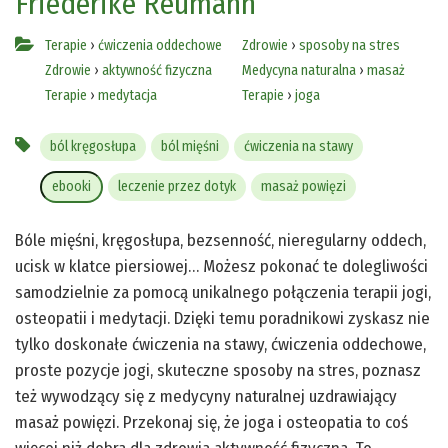
Friederike Reumann
Terapie
›
ćwiczenia oddechowe
Zdrowie
›
sposoby na stres
Zdrowie
›
aktywność fizyczna
Medycyna naturalna
›
masaż
Terapie
›
medytacja
Terapie
›
joga
ból kręgosłupa
ból mięśni
ćwiczenia na stawy
ebooki
leczenie przez dotyk
masaż powięzi
Bóle mięśni, kręgosłupa, bezsenność, nieregularny oddech,
ucisk w klatce piersiowej… Możesz pokonać te dolegliwości
samodzielnie za pomocą unikalnego połączenia terapii jogi,
osteopatii i medytacji. Dzięki temu poradnikowi zyskasz nie
tylko doskonałe ćwiczenia na stawy, ćwiczenia oddechowe,
proste pozycje jogi, skuteczne sposoby na stres, poznasz
też wywodzący się z medycyny naturalnej uzdrawiający
masaż powięzi. Przekonaj się, że joga i osteopatia to coś