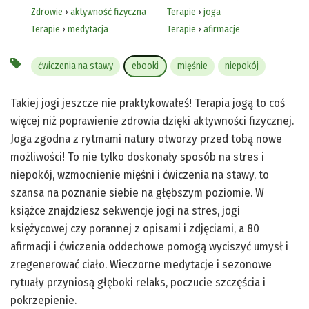
Zdrowie
›
aktywność fizyczna
Terapie
›
joga
Terapie
›
medytacja
Terapie
›
afirmacje
ćwiczenia na stawy
ebooki
mięśnie
niepokój
Takiej jogi jeszcze nie praktykowałeś! Terapia jogą to coś
więcej niż poprawienie zdrowia dzięki aktywności fizycznej.
Joga zgodna z rytmami natury otworzy przed tobą nowe
możliwości! To nie tylko doskonały sposób na stres i
niepokój, wzmocnienie mięśni i ćwiczenia na stawy, to
szansa na poznanie siebie na głębszym poziomie. W
książce znajdziesz sekwencje jogi na stres, jogi
księżycowej czy porannej z opisami i zdjęciami, a 80
afirmacji i ćwiczenia oddechowe pomogą wyciszyć umysł i
zregenerować ciało. Wieczorne medytacje i sezonowe
rytuały przyniosą głęboki relaks, poczucie szczęścia i
pokrzepienie.