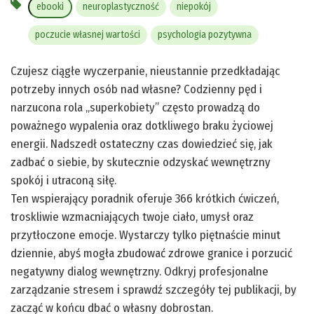
ebooki
neuroplastyczność
niepokój
poczucie własnej wartości
psychologia pozytywna
Czujesz ciągłe wyczerpanie, nieustannie przedkładając
potrzeby innych osób nad własne? Codzienny pęd i
narzucona rola „superkobiety” często prowadzą do
poważnego wypalenia oraz dotkliwego braku życiowej
energii. Nadszedł ostateczny czas dowiedzieć się, jak
zadbać o siebie, by skutecznie odzyskać wewnętrzny
spokój i utraconą siłę.
Ten wspierający poradnik oferuje 366 krótkich ćwiczeń,
troskliwie wzmacniających twoje ciało, umysł oraz
przytłoczone emocje. Wystarczy tylko piętnaście minut
dziennie, abyś mogła zbudować zdrowe granice i porzucić
negatywny dialog wewnętrzny. Odkryj profesjonalne
zarządzanie stresem i sprawdź szczegóły tej publikacji, by
zacząć w końcu dbać o własny dobrostan.