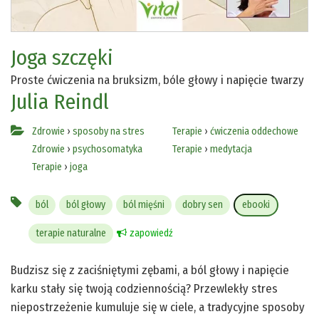
Joga szczęki
Proste ćwiczenia na bruksizm, bóle głowy i napięcie twarzy
Julia Reindl
Zdrowie
›
sposoby na stres
Terapie
›
ćwiczenia oddechowe
Zdrowie
›
psychosomatyka
Terapie
›
medytacja
Terapie
›
joga
ból
ból głowy
ból mięśni
dobry sen
ebooki
terapie naturalne
zapowiedź
Budzisz się z zaciśniętymi zębami, a ból głowy i napięcie
karku stały się twoją codziennością? Przewlekły stres
niepostrzeżenie kumuluje się w ciele, a tradycyjne sposoby