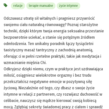
relacje
terapie manualne
życie intymne
Odczuwasz utratę sił witalnych i pragniesz przywrócić
swojemu ciału naturalną równowagę? Poznaj starożytne
techniki, dzięki którym twoja energia seksualna przestanie
bezpowrotnie uciekać, a stanie się potężnym źródłem
odmłodzenia. Ten unikalny poradnik łączy tysiącletni
taoistyczny masaż tantryczny z zachodnią anatomią,
oferując ci w pełni rzetelne praktyki, takie jak medytacja i
wzmacnianie mięśnia Chi.
Odkryjesz dzięki niemu, czym w praktyce jest uzdrawiająca
miłość, osiągniesz wielokrotne orgazmy i bez trudu
przekształcisz negatywne emocje w pozytywną siłę
życiową. Niezależnie od tego, czy dbasz o swoje życie
intymne w relacji z partnerem, czy rozwijasz duchowość w
celibacie, nauczysz się mądrze kierować swoją kobiecą
mocą. Zgłębiaj sekrety świadomej pracy z ciałem i sprawdź