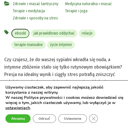
Zdrowie
›
masaż tantryczny
Medycyna naturalna
›
masaż
Terapie
›
medytacja
Terapie
›
joga
Zdrowie
›
sposoby na stres
ebooki
jak prawidłowo oddychać
relacje
terapie manualne
życie intymne
Czy czujesz, że do waszej sypialni wkradła się nuda, a
intymne zbliżenie stało się tylko rutynowym obowiązkiem?
Presja na idealny wynik i ciągły stres potrafią zniszczyć
najgłębszą relację, wywołując niepotrzebne blokady oraz
Używamy ciasteczek, aby zapewnić najlepszą jakość
frustrację. Na szczęście istnieje naturalna droga, aby
korzystania z naszej witryny.
uwolnić się od tych obciążeń i odzyskać autentyczną,
W naszej Polityce prywatności i cookies możesz dowiedzieć się
więcej o tym, jakich ciasteczek używamy, lub wyłączyć je w
niczym niezakłóconą bliskość.
ustawieniach
.
Poznaj uwalniający seks tantryczny, który głęboko relaksuje
Zamknij panel pow
Akceptuj
Odrzuć
Ustawienia
ciało i umysł, pomagając skutecznie pokonać lęki oraz