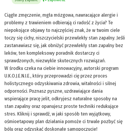
Ciągłe zmęczenie, mgła mózgowa, nawracające alergie i
problemy z trawieniem odbierają ci radość z życia? Te
niepokojące objawy to najczęściej znak, że w twoim ciele
toczy się cichy, niszczycielski przewlekły stan zapalny. Jeśli
zastanawiasz się, jak obniżyć przewlekły stan zapalny bez
leków, ten kompleksowy poradnik dostarczy ci
sprawdzonych, niezwykle skutecznych rozwiązań.
W środku czeka na ciebie innowacyjny, autorski program
U.K.O.J.E.N.I.E., który przeprowadzi cię przez proces
holistycznego odzyskiwania zdrowia, witalności i silnej
odporności. Poznasz pyszne, uzdrawiające dania
wspierające pracę jelit, odkryjesz naturalne sposoby na
stan zapalny oraz opanujesz proste techniki redukujące
stres. Kliknij i sprawdź, w jaki sposób ten wyjątkowy,
ośmioetapowy plan działania pomoże ci trwale pozbyć się
bólu oraz odzyskać doskonałe samopoczucie!