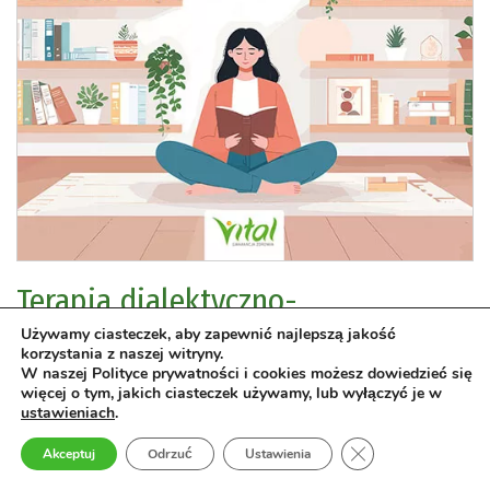
Terapia dialektyczno-
behawioralna w domu
Używamy ciasteczek, aby zapewnić najlepszą jakość
korzystania z naszej witryny.
Skuteczny zeszyt ćwiczeń łagodzących emocje, stres i
W naszej Polityce prywatności i cookies możesz dowiedzieć się
więcej o tym, jakich ciasteczek używamy, lub wyłączyć je w
obniżony nastrój oraz budujących zdrowe poczucie własnej
ustawieniach
.
wartości
Kiki Fehling i Elliot Weiner
Zamknij panel pow
Akceptuj
Odrzuć
Ustawienia