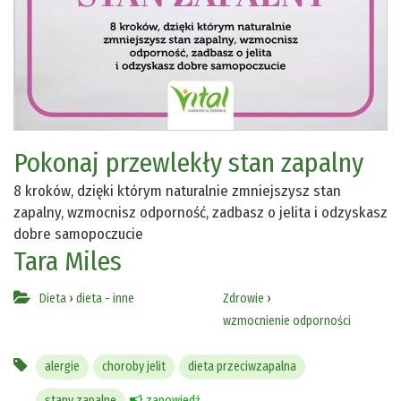
Pokonaj przewlekły stan zapalny
8 kroków, dzięki którym naturalnie zmniejszysz stan
zapalny, wzmocnisz odporność, zadbasz o jelita i odzyskasz
dobre samopoczucie
Tara Miles
Dieta
›
dieta - inne
Zdrowie
›
wzmocnienie odporności
alergie
choroby jelit
dieta przeciwzapalna
stany zapalne
zapowiedź