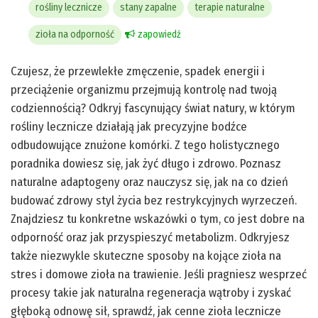
rośliny lecznicze
stany zapalne
terapie naturalne
zioła na odporność
zapowiedź
Czujesz, że przewlekłe zmęczenie, spadek energii i
przeciążenie organizmu przejmują kontrolę nad twoją
codziennością? Odkryj fascynujący świat natury, w którym
rośliny lecznicze działają jak precyzyjne bodźce
odbudowujące znużone komórki. Z tego holistycznego
poradnika dowiesz się, jak żyć długo i zdrowo. Poznasz
naturalne adaptogeny oraz nauczysz się, jak na co dzień
budować zdrowy styl życia bez restrykcyjnych wyrzeczeń.
Znajdziesz tu konkretne wskazówki o tym, co jest dobre na
odporność oraz jak przyspieszyć metabolizm. Odkryjesz
także niezwykle skuteczne sposoby na kojące zioła na
stres i domowe zioła na trawienie. Jeśli pragniesz wesprzeć
procesy takie jak naturalna regeneracja wątroby i zyskać
głęboką odnowę sił, sprawdź, jak cenne zioła lecznicze