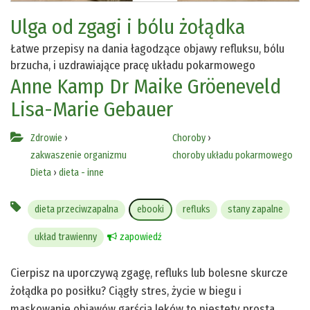
Ulga od zgagi i bólu żołądka
Łatwe przepisy na dania łagodzące objawy refluksu, bólu
brzucha, i uzdrawiające pracę układu pokarmowego
Anne Kamp
Dr Maike Gröeneveld
Lisa-Marie Gebauer
Zdrowie
›
Choroby
›
zakwaszenie organizmu
choroby układu pokarmowego
Dieta
›
dieta - inne
dieta przeciwzapalna
ebooki
refluks
stany zapalne
układ trawienny
zapowiedź
Cierpisz na uporczywą zgagę, refluks lub bolesne skurcze
żołądka po posiłku? Ciągły stres, życie w biegu i
maskowanie objawów garścią leków to niestety prosta