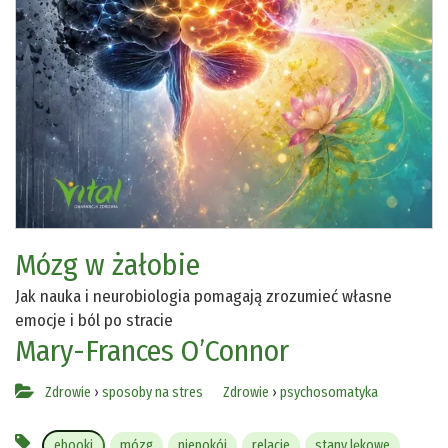
Mózg w żałobie
Jak nauka i neurobiologia pomagają zrozumieć własne
emocje i ból po stracie
Mary-Frances O’Connor
Zdrowie
›
sposoby na stres
Zdrowie
›
psychosomatyka
ebooki
mózg
niepokój
relacje
stany lękowe