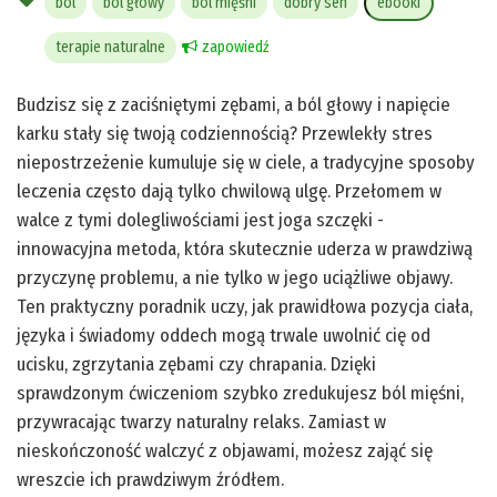
ból
ból głowy
ból mięśni
dobry sen
ebooki
terapie naturalne
zapowiedź
Budzisz się z zaciśniętymi zębami, a ból głowy i napięcie
karku stały się twoją codziennością? Przewlekły stres
niepostrzeżenie kumuluje się w ciele, a tradycyjne sposoby
leczenia często dają tylko chwilową ulgę. Przełomem w
walce z tymi dolegliwościami jest joga szczęki -
innowacyjna metoda, która skutecznie uderza w prawdziwą
przyczynę problemu, a nie tylko w jego uciążliwe objawy.
Ten praktyczny poradnik uczy, jak prawidłowa pozycja ciała,
języka i świadomy oddech mogą trwale uwolnić cię od
ucisku, zgrzytania zębami czy chrapania. Dzięki
sprawdzonym ćwiczeniom szybko zredukujesz ból mięśni,
przywracając twarzy naturalny relaks. Zamiast w
nieskończoność walczyć z objawami, możesz zająć się
wreszcie ich prawdziwym źródłem.