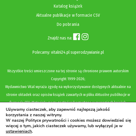
Katalog książek
Aktualne publikacje w formacie CSV
Do pobrania
Znajdź nas na:
Polecamy:
vitalni24.pl
superodzywianie.pl
Wszystkie treści umieszczone na tej stronie są chronione prawem autorskim
Copyright
1999-2026;
Wydawnictwo Vital wyraża zgodę na wykorzystywanie dostępnych aktualnie na
stronie okładek oraz opisów książek zawartych w pliku
Aktualne publikacje w
formacie CSV
. Materiały mogą zostać wykorzystane w recenzjach książek,
Używamy ciasteczek, aby zapewnić najlepszą jakość
katalogach internetowych, bibliotecznych (OPAC) oraz materiałach promujących
korzystania z naszej witryny.
legalną dystrybucję książek. Usunięcie materiału z ww. strony internetowej,
W naszej Polityce prywatności i cookies możesz dowiedzieć się
więcej o tym, jakich ciasteczek używamy, lub wyłączyć je w
równoznaczne jest z cofnięciem udzielonej zgody.
ustawieniach
.