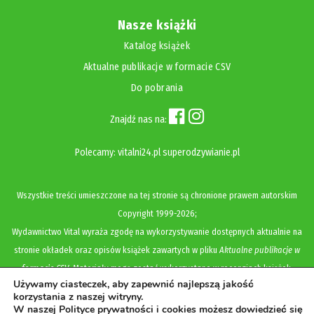
Nasze książki
Katalog książek
Aktualne publikacje w formacie CSV
Do pobrania
Znajdź nas na:
Polecamy:
vitalni24.pl
superodzywianie.pl
Wszystkie treści umieszczone na tej stronie są chronione prawem autorskim
Copyright
1999-2026;
Wydawnictwo Vital wyraża zgodę na wykorzystywanie dostępnych aktualnie na
stronie okładek oraz opisów książek zawartych w pliku
Aktualne publikacje w
formacie CSV
. Materiały mogą zostać wykorzystane w recenzjach książek,
Używamy ciasteczek, aby zapewnić najlepszą jakość
katalogach internetowych, bibliotecznych (OPAC) oraz materiałach promujących
korzystania z naszej witryny.
legalną dystrybucję książek. Usunięcie materiału z ww. strony internetowej,
W naszej Polityce prywatności i cookies możesz dowiedzieć się