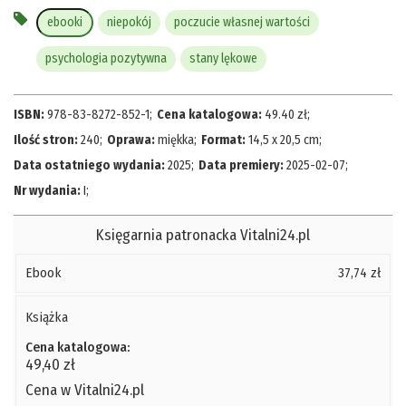
ebooki
niepokój
poczucie własnej wartości
psychologia pozytywna
stany lękowe
ISBN:
978-83-8272-852-1
;
Cena katalogowa:
49.40
zł
;
Ilość stron:
240
;
Oprawa:
miękka
;
Format:
14,5 x 20,5 cm
;
Data ostatniego wydania:
2025
;
Data premiery:
2025-02-07
;
Nr wydania:
I
;
Księgarnia patronacka Vitalni24.pl
Ebook
37,74 zł
Książka
Cena katalogowa:
49,40 zł
Cena w Vitalni24.pl