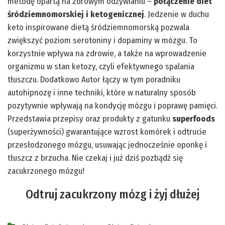
metodę opartą na zdrowym odżywianiu –
połączenie diet
śródziemnomorskiej i ketogenicznej
. Jedzenie w duchu
keto inspirowane dietą śródziemnomorską pozwala
zwiększyć poziom serotoniny i dopaminy w mózgu. To
korzystnie wpływa na zdrowie, a także na wprowadzenie
organizmu w stan ketozy, czyli efektywnego spalania
tłuszczu. Dodatkowo Autor łączy w tym poradniku
autohipnozę i inne techniki, które w naturalny sposób
pozytywnie wpływają na kondycję mózgu i poprawę pamięci.
Przedstawia przepisy oraz produkty z gatunku
superfoods
(superżywności) gwarantujące wzrost komórek i odtrucie
przesłodzonego mózgu, usuwając jednocześnie oponkę i
tłuszcz z brzucha. Nie czekaj i już dziś pozbądź się
zacukrzonego mózgu!
Odtruj zacukrzony mózg i żyj dłużej