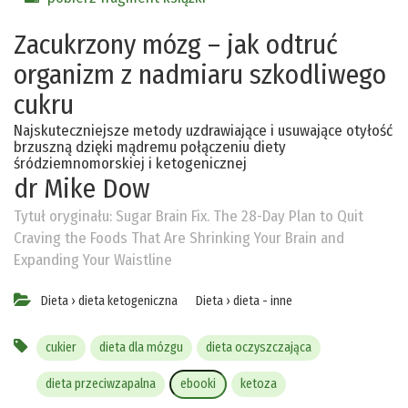
Zacukrzony mózg – jak odtruć
organizm z nadmiaru szkodliwego
cukru
Najskuteczniejsze metody uzdrawiające i usuwające otyłość
brzuszną dzięki mądremu połączeniu diety
śródziemnomorskiej i ketogenicznej
dr Mike Dow
Tytuł oryginału:
Sugar Brain Fix. The 28-Day Plan to Quit
Craving the Foods That Are Shrinking Your Brain and
Expanding Your Waistline
Dieta
›
dieta ketogeniczna
Dieta
›
dieta - inne
cukier
dieta dla mózgu
dieta oczyszczająca
dieta przeciwzapalna
ebooki
ketoza