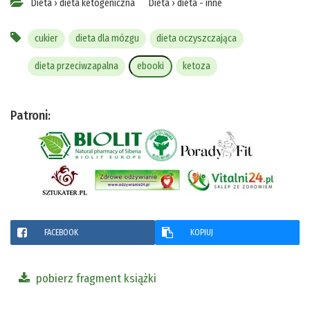
Dieta
›
dieta ketogeniczna
Dieta
›
dieta - inne
cukier
dieta dla mózgu
dieta oczyszczająca
dieta przeciwzapalna
ebooki
ketoza
Patroni:
FACEBOOK
KOPIUJ
pobierz fragment książki