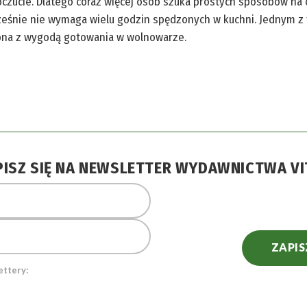
zucie. Dlatego coraz więcej osób szuka prostych sposobów na o
eśnie nie wymaga wielu godzin spędzonych w kuchni. Jednym z t
ona z wygodą gotowania w wolnowarze.
PISZ SIĘ NA NEWSLETTER WYDAWNICTWA VI
ZAPIS
ettery: