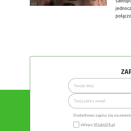
samopoc
jednocz
połącz
ZA
Dodatkowo zapisz się na newsl
sklepu
Vitalni24.pl