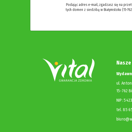
Podając adres e-mail, zgadzasz się na prze
tych domen z siedzibą w Białymstoku (15-762
Nasze
Wydawni
ul. Anton
15-762 B
NIP: 54
tel. 85 
biuro@wy