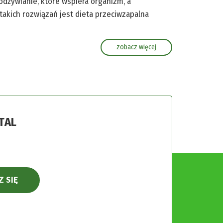
dżywianie, które wspiera organizm, a
akich rozwiązań jest dieta przeciwzapalna
zobacz więcej
TAL
Z SIĘ