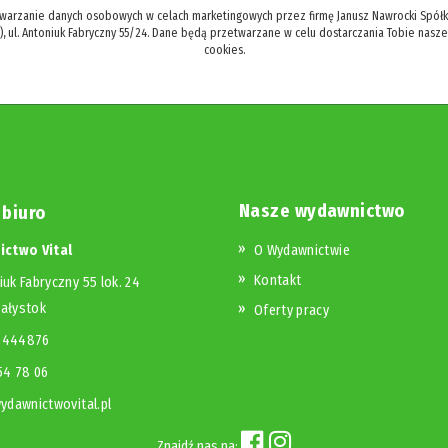
twarzanie danych osobowych w celach marketingowych przez firmę Janusz Nawrocki Spółka
), ul. Antoniuk Fabryczny 55/24. Dane będą przetwarzane w celu dostarczania Tobie nasz
cookies.
Nasze wydawnictwo
 biuro
ctwo Vital
O Wydawnictwie
Kontakt
iuk Fabryczny 55 lok. 24
iałystok
Oferty pracy
23444876
654 78 06
dawnictwovital.pl
Znajdź nas na: