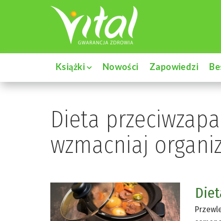
Książki
Nowości
Zapowiedzi
Be
Dieta przeciwzapa
wzmacniaj organi
Diet
Przewle