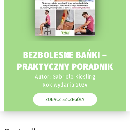
BEZBOLESNE BAŃKI –
PRAKTYCZNY PORADNIK
Autor: Gabriele Kiesling
Rok wydania 2024
ZOBACZ SZCZEGÓŁY