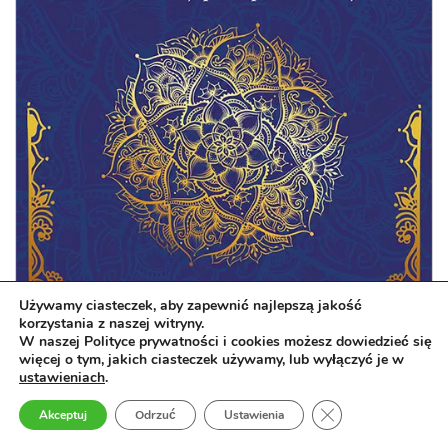
Używamy ciasteczek, aby zapewnić najlepszą jakość
korzystania z naszej witryny.
W naszej Polityce prywatności i cookies możesz dowiedzieć się
więcej o tym, jakich ciasteczek używamy, lub wyłączyć je w
Rok pozytywnego myślenia
ustawieniach
.
365 krótkich lekcji, które zmienią twój sposób patrzenia na
Zamknij panel pow
Akceptuj
Odrzuć
Ustawienia
życie