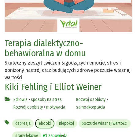
Terapia dialektyczno-
behawioralna w domu
Skuteczny zeszyt ćwiczeń łagodzących emocje, stres i
obniżony nastrój oraz budujących zdrowe poczucie własnej
wartości
Kiki Fehling i Elliot Weiner
Zdrowie
›
sposoby na stres
Rozwój osobisty
›
Rozwój osobisty
›
motywacja
samoakceptacja
depresja
ebooki
niepokój
poczucie własnej wartości
stany lękowe
zapowiedź