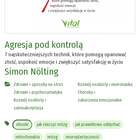
Agresja pod kontrolą
7 najskuteczniejszych technik, które pomogą opanować
złość, uspokoić emocje i zwiększyć satysfakcję w życiu
Simon Nölting
Zdrowie
›
sposoby na stres
Rozwój osobisty
›
neuronauka
Zdrowie
›
psychosomatyka
Choroby
›
Rozwój osobisty
›
zaburzenia emocjonalne
samoakceptacja
ebooki
jak ćwiczyć mózg
jak prawidłowo oddychać
mitochondria
mózg
neuroplastyczność