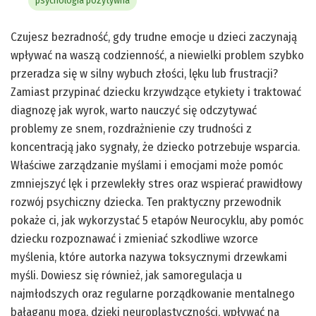
psychologia pozytywna
Czujesz bezradność, gdy trudne emocje u dzieci zaczynają
wpływać na waszą codzienność, a niewielki problem szybko
przeradza się w silny wybuch złości, lęku lub frustracji?
Zamiast przypinać dziecku krzywdzące etykiety i traktować
diagnozę jak wyrok, warto nauczyć się odczytywać
problemy ze snem, rozdrażnienie czy trudności z
koncentracją jako sygnały, że dziecko potrzebuje wsparcia.
Właściwe zarządzanie myślami i emocjami może pomóc
zmniejszyć lęk i przewlekły stres oraz wspierać prawidłowy
rozwój psychiczny dziecka. Ten praktyczny przewodnik
pokaże ci, jak wykorzystać 5 etapów Neurocyklu, aby pomóc
dziecku rozpoznawać i zmieniać szkodliwe wzorce
myślenia, które autorka nazywa toksycznymi drzewkami
myśli. Dowiesz się również, jak samoregulacja u
najmłodszych oraz regularne porządkowanie mentalnego
bałaganu mogą, dzięki neuroplastyczności, wpływać na