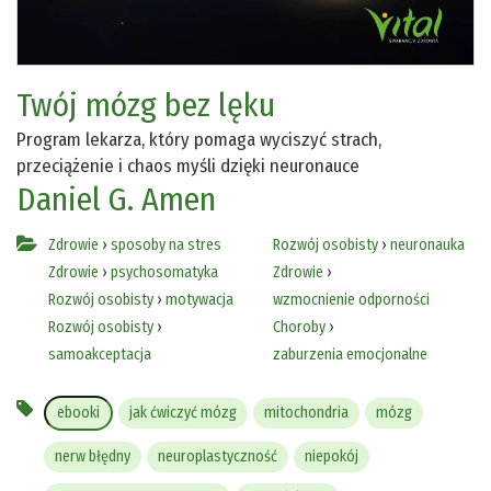
Twój mózg bez lęku
Program lekarza, który pomaga wyciszyć strach,
przeciążenie i chaos myśli dzięki neuronauce
Daniel G. Amen
Zdrowie
›
sposoby na stres
Rozwój osobisty
›
neuronauka
Zdrowie
›
psychosomatyka
Zdrowie
›
Rozwój osobisty
›
motywacja
wzmocnienie odporności
Rozwój osobisty
›
Choroby
›
samoakceptacja
zaburzenia emocjonalne
ebooki
jak ćwiczyć mózg
mitochondria
mózg
nerw błędny
neuroplastyczność
niepokój