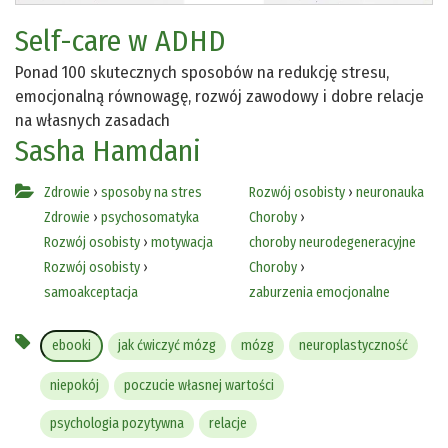
Self-care w ADHD
Ponad 100 skutecznych sposobów na redukcję stresu,
emocjonalną równowagę, rozwój zawodowy i dobre relacje
na własnych zasadach
Sasha Hamdani
Zdrowie
›
sposoby na stres
Rozwój osobisty
›
neuronauka
Zdrowie
›
psychosomatyka
Choroby
›
Rozwój osobisty
›
motywacja
choroby neurodegeneracyjne
Rozwój osobisty
›
Choroby
›
samoakceptacja
zaburzenia emocjonalne
ebooki
jak ćwiczyć mózg
mózg
neuroplastyczność
niepokój
poczucie własnej wartości
psychologia pozytywna
relacje