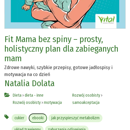
Fit Mama bez spiny – prosty,
holistyczny plan dla zabieganych
mam
Zdrowe nawyki, szybkie przepisy, gotowe jadłospisy i
motywacja na co dzień
Natalia Dolata
Dieta
›
dieta - inne
Rozwój osobisty
›
Rozwój osobisty
›
motywacja
samoakceptacja
cukier
ebooki
jak przyspieszyć metabolizm
układ trawienny
zaburzenia odżywiania