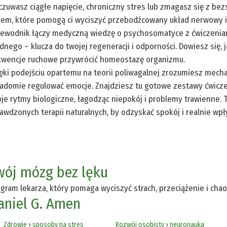
zuwasz ciągłe napięcie, chroniczny stres lub zmagasz się z be
łem, które pomogą ci wyciszyć przebodźcowany układ nerwowy i
ewodnik łączy medyczną wiedzę o psychosomatyce z ćwiczeniami 
dnego – klucza do twojej regeneracji i odporności. Dowiesz się,
wencje ruchowe przywrócić homeostazę organizmu.
ęki podejściu opartemu na teorii poliwagalnej zrozumiesz mecha
adomie regulować emocje. Znajdziesz tu gotowe zestawy ćwicze
je rytmy biologiczne, łagodząc niepokój i problemy trawienne.
awdzonych terapii naturalnych, by odzyskać spokój i realnie wp
wój mózg bez lęku
gram lekarza, który pomaga wyciszyć strach, przeciążenie i chao
aniel G. Amen
Zdrowie
›
sposoby na stres
Rozwój osobisty
›
neuronauka