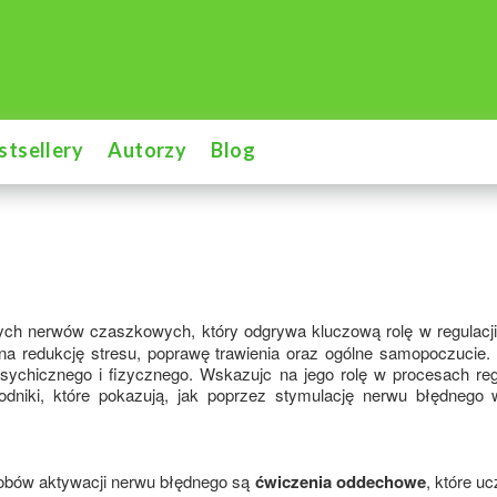
stsellery
Autorzy
Blog
zych nerwów czaszkowych, który odgrywa kluczową rolę w regulacji 
 redukcję stresu, poprawę trawienia oraz ogólne samopoczucie. 
ychicznego i fizycznego. Wskazujc na jego rolę w procesach reg
zewodniki, które pokazują, jak poprzez stymulację nerwu błędneg
sobów aktywacji nerwu błędnego są
ćwiczenia oddechowe
,
które uc