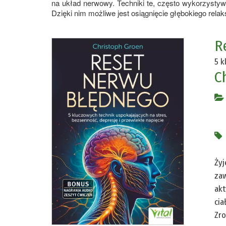
na układ nerwowy. Techniki te, często wykorzyst
Dzięki nim możliwe jest osiągnięcie głębokiego rela
R
5 k
C
Żyj
zaw
akt
cia
Zro