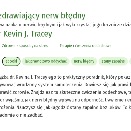
zdrawiający nerw błędny
a nauka o nerwie błędnym i jak wykorzystać jego lecznicze dzi
 Kevin J. Tracey
Zdrowie
›
sposoby na stres
Terapie
›
ćwiczenia oddechowe
ebooki
jak prawidłowo oddychać
nerw błędny
stany zapalne
ążka dr. Kevina J. Tracey’ego to praktyczny poradnik, który poka
ywować wrodzony system samoleczenia. Dowiesz się, jak prawid
rawić zdrowie. Znajdziesz tu skuteczne ćwiczenia oddechowe, t
or wyjaśnia, jak nerw błędny wpływa na odporność, trawienie i e
ożenia. Nauczysz się, jak łagodzić stany zapalne bez leków. To k
adomie o nie zadbać.