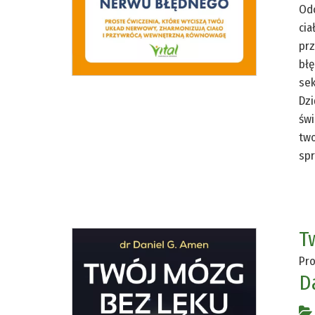
Odc
cia
prz
błę
sek
Dzi
świ
two
spr
T
Pro
D