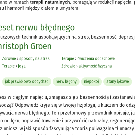
ywane w ramach
terapii naturalnych
, pomagają w redukcji napięcia,
ksu i harmonii między ciałem a umysłem.
eset nerwu błędnego
luczowych technik uspokajających na stres, bezsenność, depresj
hristoph Groen
Zdrowie
›
sposoby na stres
Terapie
›
ćwiczenia oddechowe
Terapie
›
joga
Zdrowie
›
aktywność fizyczna
jak prawidłowo oddychać
nerw błędny
niepokój
stany lękowe
esz w ciągłym napięciu, zmagasz się z bezsennością i zastanawi
odzą? Odpowiedź kryje się w twojej fizjologii, a kluczem do od
ywacja nerwu błędnego. Ten przełomowy przewodnik opisuje, ja
ło od lęku, poprawić trawienie i przywrócić naturalny, regenerując
zumiesz, w jaki sposób fascynująca teoria poliwagalna tłumaczy