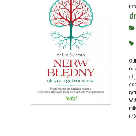
Pro
d
Odk
rel
obj
odd
ryt
W ś
mik
i r