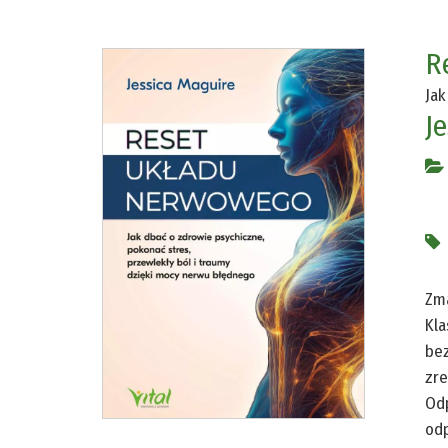
R
Jak
J
Zma
Kla
bez
zre
Odp
odp