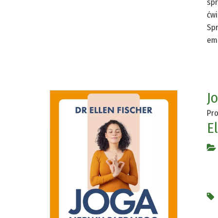
spr
ćwi
Spr
emo
J
Pro
El