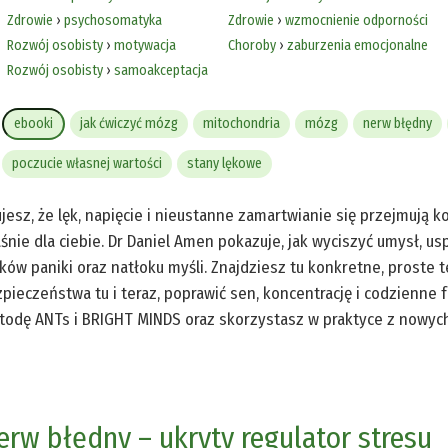
Zdrowie
›
psychosomatyka
Zdrowie
›
wzmocnienie odporności
Rozwój osobisty
›
motywacja
Choroby
›
zaburzenia emocjonalne
Rozwój osobisty
›
samoakceptacja
ebooki
jak ćwiczyć mózg
mitochondria
mózg
nerw błędny
poczucie własnej wartości
stany lękowe
jesz, że lęk, napięcie i nieustanne zamartwianie się przejmują 
śnie dla ciebie. Dr Daniel Amen pokazuje, jak wyciszyć umysł, us
ków paniki oraz natłoku myśli. Znajdziesz tu konkretne, proste 
pieczeństwa tu i teraz, poprawić sen, koncentrację i codzienne
odę ANTs i BRIGHT MINDS oraz skorzystasz w praktyce z nowych 
erw błędny – ukryty regulator stresu