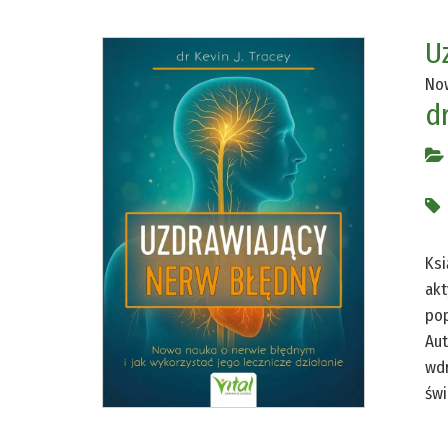
U
Now
dr
Ksi
akt
pop
Aut
wdr
świ