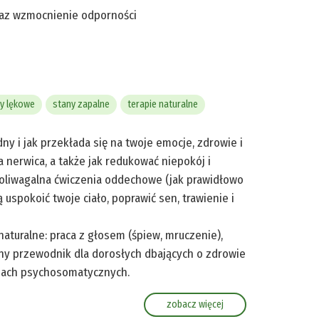
raz wzmocnienie odporności
y lękowe
stany zapalne
terapie naturalne
dny i jak przekłada się na twoje emocje, zdrowie i
 nerwica, a także jak redukować niepokój i
poliwagalna ćwiczenia oddechowe (jak prawidłowo
spokoić twoje ciało, poprawić sen, trawienie i
aturalne: praca z głosem (śpiew, mruczenie),
zny przewodnik dla dorosłych dbających o zdrowie
ciach psychosomatycznych.
zobacz więcej