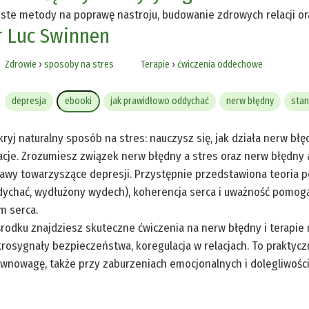
ste metody na poprawę nastroju, budowanie zdrowych relacji o
r Luc Swinnen
Zdrowie
›
sposoby na stres
Terapie
›
ćwiczenia oddechowe
depresja
ebooki
jak prawidłowo oddychać
nerw błędny
stan
ryj naturalny sposób na stres: nauczysz się, jak działa nerw błę
acje. Zrozumiesz związek nerw błędny a stres oraz nerw błędny a
awy towarzyszące depresji. Przystępnie przedstawiona teoria 
ychać, wydłużony wydech), koherencja serca i uważność pomogą u
m serca.
rodku znajdziesz skuteczne ćwiczenia na nerw błędny i terapie n
rosygnały bezpieczeństwa, koregulacja w relacjach. To praktyc
ównowagę, także przy zaburzeniach emocjonalnych i dolegliwoś