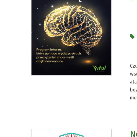
Czu
wła
ata
bez
met
N