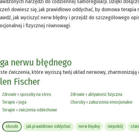
awdzonych narzędzi do codziennej samoregulacji. Dzięki dołącz
czeń dowiesz się, jak prawidłowo oddychać, by domowa terapia
awdź, jak wyciszyć nerw błędny i przejdź do szczegółowego op
cjonalnej i fizycznej równowagi.
oga nerwu błędnego
ste ćwiczenia, które wyciszą twój układ nerwowy, zharmonizują
len Fischer
Zdrowie
›
sposoby na stres
Zdrowie
›
aktywność fizyczna
Terapie
›
joga
Choroby
›
zaburzenia emocjonalne
Terapie
›
ćwiczenia oddechowe
ebooki
jak prawidłowo oddychać
nerw błędny
niepokój
stan