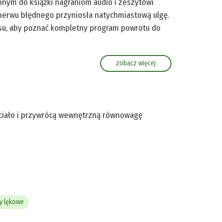
onym do książki nagraniom audio i zeszytowi
 nerwu błędnego przyniosła natychmiastową ulgę.
isu, aby poznać kompletny program powrotu do
zobacz więcej
 ciało i przywrócą wewnętrzną równowagę
y lękowe