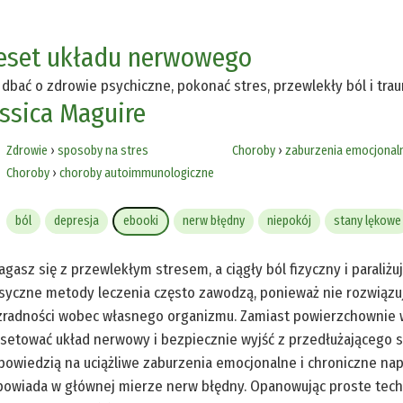
eset układu nerwowego
 dbać o zdrowie psychiczne, pokonać stres, przewlekły ból i tr
essica Maguire
Zdrowie
›
sposoby na stres
Choroby
›
zaburzenia emocjonal
Choroby
›
choroby autoimmunologiczne
ból
depresja
ebooki
nerw błędny
niepokój
stany lękowe
gasz się z przewlekłym stresem, a ciągły ból fizyczny i paraliżuj
syczne metody leczenia często zawodzą, ponieważ nie rozwiązuj
radności wobec własnego organizmu. Zamiast powierzchownie wa
setować układ nerwowy i bezpiecznie wyjść z przedłużającego si
owiedzią na uciążliwe zaburzenia emocjonalne i chroniczne napię
owiada w głównej mierze nerw błędny. Opanowując proste tech