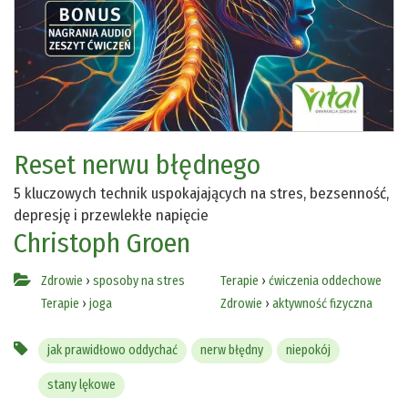
Reset nerwu błędnego
5 kluczowych technik uspokajających na stres, bezsenność,
depresję i przewlekłe napięcie
Christoph Groen
Zdrowie
›
sposoby na stres
Terapie
›
ćwiczenia oddechowe
Terapie
›
joga
Zdrowie
›
aktywność fizyczna
jak prawidłowo oddychać
nerw błędny
niepokój
stany lękowe