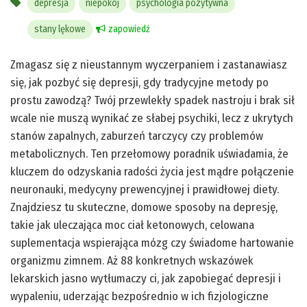
depresja
niepokój
psychologia pozytywna
stany lękowe
zapowiedź
Zmagasz się z nieustannym wyczerpaniem i zastanawiasz
się, jak pozbyć się depresji, gdy tradycyjne metody po
prostu zawodzą? Twój przewlekły spadek nastroju i brak sił
wcale nie muszą wynikać ze słabej psychiki, lecz z ukrytych
stanów zapalnych, zaburzeń tarczycy czy problemów
metabolicznych. Ten przełomowy poradnik uświadamia, że
kluczem do odzyskania radości życia jest mądre połączenie
neuronauki, medycyny prewencyjnej i prawidłowej diety.
Znajdziesz tu skuteczne, domowe sposoby na depresję,
takie jak uleczająca moc ciał ketonowych, celowana
suplementacja wspierająca mózg czy świadome hartowanie
organizmu zimnem. Aż 88 konkretnych wskazówek
lekarskich jasno wytłumaczy ci, jak zapobiegać depresji i
wypaleniu, uderzając bezpośrednio w ich fizjologiczne