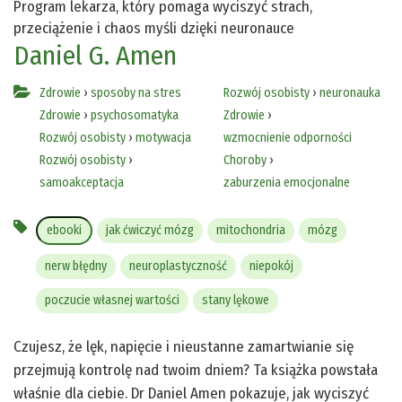
Program lekarza, który pomaga wyciszyć strach,
przeciążenie i chaos myśli dzięki neuronauce
Daniel G. Amen
Zdrowie
›
sposoby na stres
Rozwój osobisty
›
neuronauka
Zdrowie
›
psychosomatyka
Zdrowie
›
Rozwój osobisty
›
motywacja
wzmocnienie odporności
Rozwój osobisty
›
Choroby
›
samoakceptacja
zaburzenia emocjonalne
ebooki
jak ćwiczyć mózg
mitochondria
mózg
nerw błędny
neuroplastyczność
niepokój
poczucie własnej wartości
stany lękowe
Czujesz, że lęk, napięcie i nieustanne zamartwianie się
przejmują kontrolę nad twoim dniem? Ta książka powstała
właśnie dla ciebie. Dr Daniel Amen pokazuje, jak wyciszyć