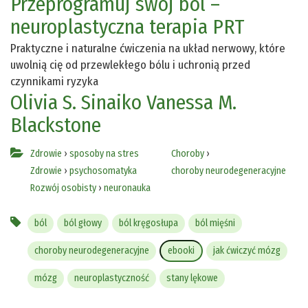
Przeprogramuj swój ból –
neuroplastyczna terapia PRT
Praktyczne i naturalne ćwiczenia na układ nerwowy, które
uwolnią cię od przewlekłego bólu i uchronią przed
czynnikami ryzyka
Olivia S. Sinaiko
Vanessa M.
Blackstone
Zdrowie
›
sposoby na stres
Choroby
›
Zdrowie
›
psychosomatyka
choroby neurodegeneracyjne
Rozwój osobisty
›
neuronauka
ból
ból głowy
ból kręgosłupa
ból mięśni
choroby neurodegeneracyjne
ebooki
jak ćwiczyć mózg
mózg
neuroplastyczność
stany lękowe