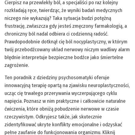
Cierpisz na przewlekły ból, a specjaliści po raz kolejny
rozkładają ręce, twierdząc, że wyniki badań medycznych
niczego nie wykazują? Taka sytuacja budzi potężną
frustrację, zwłaszcza gdy jesteś zmęczony farmakologią, a
chroniczny ból nadal odbiera ci codzienną radość.
Prawdopodobnie dotknął cię ból nocyplastyczny, w którym
twój przebodźcowany układ nerwowy niczym wadliwy alarm
błędnie interpretuje bezpieczne bodźce jako śmiertelne
zagrożenie.
Ten poradnik z dziedziny psychosomatyki oferuje
innowacyjną terapię opartą na zjawisku neuroplastyczności,
ucząc cię trwałego przerywania wyczerpującego cyklu
napięcia. Poznasz w nim praktyczne i całkowicie naturalne
ćwiczenia, które obniżą pobudzenie nerwowe w czasie
rzeczywistym. Odkryjesz także, jak skutecznie
zidentyfikować ukryte konflikty emocjonalne i odzyskać
pełne zaufanie do funkcjonowania organizmu. Kliknij