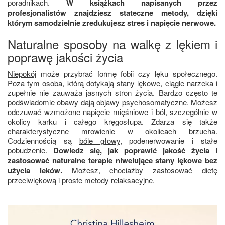
poradnikach.
W książkach napisanych przez
profesjonalistów znajdziesz stateczne metody, dzięki
którym samodzielnie zredukujesz stres i napięcie nerwowe.
Naturalne sposoby na walkę z lękiem i
poprawę jakości życia
Niepokój
może przybrać formę fobii czy lęku społecznego.
Poza tym osoba, którą dotykają stany lękowe, ciągle narzeka i
zupełnie nie zauważa jasnych stron życia. Bardzo często te
podświadomie obawy dają objawy
psychosomatyczne
. Możesz
odczuwać wzmożone napięcie mięśniowe i ból, szczególnie w
okolicy karku i całego kręgosłupa. Zdarza się także
charakterystyczne mrowienie w okolicach brzucha.
Codziennością są
bóle głowy
, podenerwowanie i stałe
pobudzenie.
Dowiedz się, jak poprawić jakość życia i
zastosować naturalne terapie niwelujące stany lękowe bez
użycia leków.
Możesz, chociażby zastosować dietę
przeciwlękową i proste metody relaksacyjne.