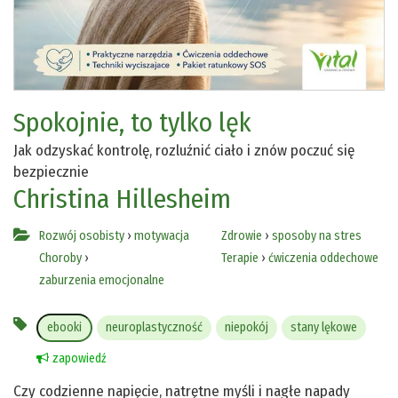
Spokojnie, to tylko lęk
Jak odzyskać kontrolę, rozluźnić ciało i znów poczuć się
bezpiecznie
Christina Hillesheim
Rozwój osobisty
›
motywacja
Zdrowie
›
sposoby na stres
Choroby
›
Terapie
›
ćwiczenia oddechowe
zaburzenia emocjonalne
ebooki
neuroplastyczność
niepokój
stany lękowe
zapowiedź
Czy codzienne napięcie, natrętne myśli i nagłe napady