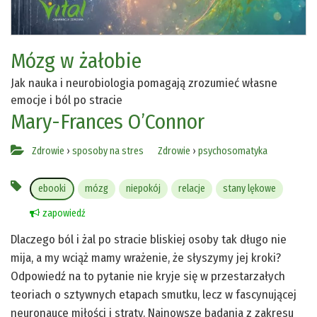
Mózg w żałobie
Jak nauka i neurobiologia pomagają zrozumieć własne
emocje i ból po stracie
Mary-Frances O’Connor
Zdrowie
›
sposoby na stres
Zdrowie
›
psychosomatyka
ebooki
mózg
niepokój
relacje
stany lękowe
zapowiedź
Dlaczego ból i żal po stracie bliskiej osoby tak długo nie
mija, a my wciąż mamy wrażenie, że słyszymy jej kroki?
Odpowiedź na to pytanie nie kryje się w przestarzałych
teoriach o sztywnych etapach smutku, lecz w fascynującej
neuronauce miłości i straty. Najnowsze badania z zakresu