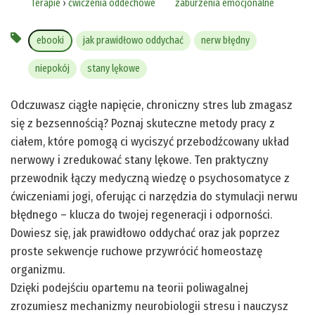
Terapie
›
ćwiczenia oddechowe
zaburzenia emocjonalne
ebooki
jak prawidłowo oddychać
nerw błędny
niepokój
stany lękowe
Odczuwasz ciągłe napięcie, chroniczny stres lub zmagasz
się z bezsennością? Poznaj skuteczne metody pracy z
ciałem, które pomogą ci wyciszyć przebodźcowany układ
nerwowy i zredukować stany lękowe. Ten praktyczny
przewodnik łączy medyczną wiedzę o psychosomatyce z
ćwiczeniami jogi, oferując ci narzędzia do stymulacji nerwu
błędnego – klucza do twojej regeneracji i odporności.
Dowiesz się, jak prawidłowo oddychać oraz jak poprzez
proste sekwencje ruchowe przywrócić homeostazę
organizmu.
Dzięki podejściu opartemu na teorii poliwagalnej
zrozumiesz mechanizmy neurobiologii stresu i nauczysz