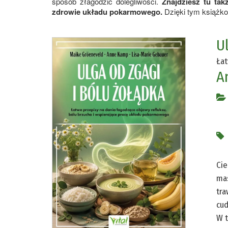
sposób złagodzić dolegliwości.
Znajdziesz tu ta
zdrowie układu pokarmowego.
Dzięki tym książko
U
Łat
A
Cie
mas
tra
cud
W t