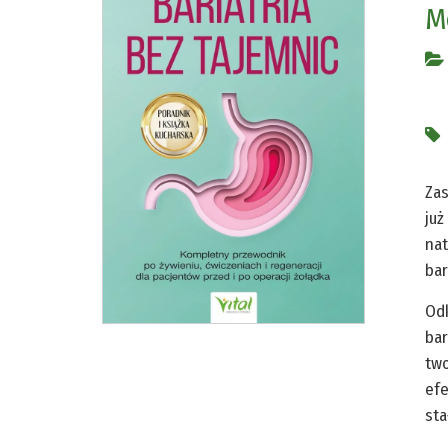
M
Zas
już
nat
bar
Odk
bar
two
efe
sta