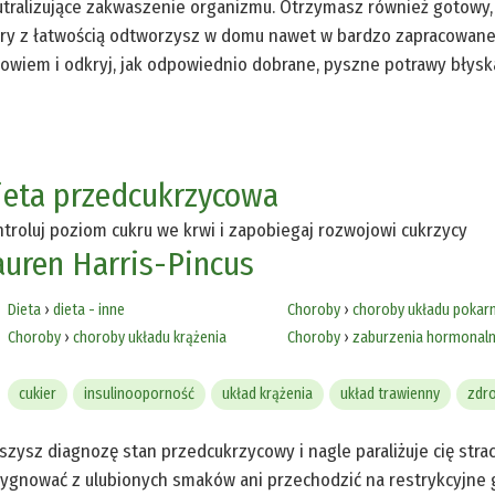
tralizujące zakwaszenie organizmu. Otrzymasz również gotowy, 
ry z łatwością odtworzysz w domu nawet w bardzo zapracowane 
owiem i odkryj, jak odpowiednio dobrane, pyszne potrawy błysk
ieta przedcukrzycowa
troluj poziom cukru we krwi i zapobiegaj rozwojowi cukrzycy
auren Harris-Pincus
Dieta
›
dieta - inne
Choroby
›
choroby układu poka
Choroby
›
choroby układu krążenia
Choroby
›
zaburzenia hormonal
cukier
insulinooporność
układ krążenia
układ trawienny
zdr
szysz diagnozę stan przedcukrzycowy i nagle paraliżuje cię stra
ygnować z ulubionych smaków ani przechodzić na restrykcyjne 