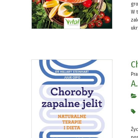
gro
W t
zal
ukr
Ch
Pra
A.
Życ
pos