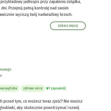
przykładowy jadłospis przy zapaleniu żołądka,
dni. Przejmij pełną kontrolę nad swoim
awicznie wyciszą twój nadwrażliwy brzuch.
zobacz więcej
rmowego
ne
owa wątroba
zdrowe serce
zapowiedź
ch przed tym, co możesz teraz zjeść? Nie musisz
głodówki, aby skutecznie powstrzymać rozwój