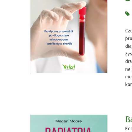
Czu
pro
dia
Zys
dra
na 
met
kon
B
Kom