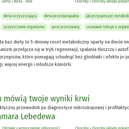
Dieta
›
dieta - inne
Choroby
›
choroby układu poka
dieta oczyszczająca
dieta przeciwzapalna
jak przyspieszyć metabol
oczyszczanie organizmu
post przerywany
usuwanie toksyn z organ
ta bez diety to 5-dniowy reset metaboliczny oparty na diecie imitu
anizm przełącza się w tryb regeneracji, spalania tłuszczu i auto
przepisów, które pomagają schudnąć bez głodówki i efektu jo-j
i, więcej energii i młodsze komórki.
o mówią twoje wyniki krwi
ktyczny przewodnik po diagnostyce mikroskopowej i profilakty
amara Lebedewa
Zdrowie
›
wzmocnienie odporności
Choroby
›
choroby układu poka