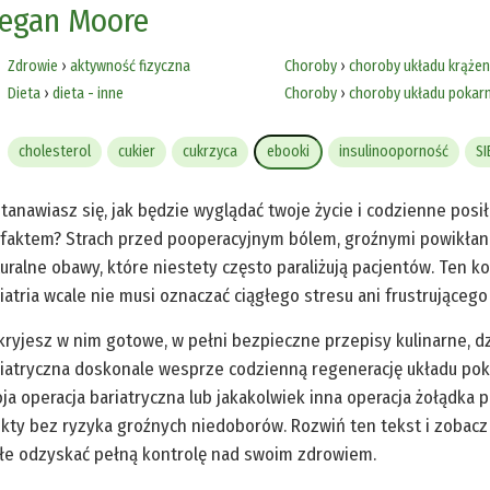
egan Moore
Zdrowie
›
aktywność fizyczna
Choroby
›
choroby układu krążen
Dieta
›
dieta - inne
Choroby
›
choroby układu poka
cholesterol
cukier
cukrzyca
ebooki
insulinooporność
SI
tanawiasz się, jak będzie wyglądać twoje życie i codzienne posił
 faktem? Strach przed pooperacyjnym bólem, groźnymi powikła
uralne obawy, które niestety często paraliżują pacjentów. Ten 
iatria wcale nie musi oznaczać ciągłego stresu ani frustrującego
ryjesz w nim gotowe, w pełni bezpieczne przepisy kulinarne, d
iatryczna doskonale wesprze codzienną regenerację układu pok
ja operacja bariatryczna lub jakakolwiek inna operacja żołądka 
kty bez ryzyka groźnych niedoborów. Rozwiń ten tekst i zobacz
łe odzyskać pełną kontrolę nad swoim zdrowiem.