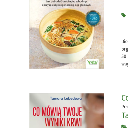
Die
org
50 
wag
C
Pra
T