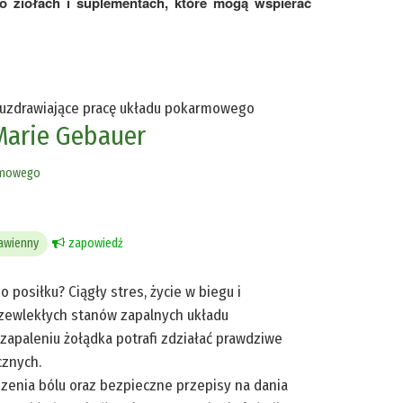
o ziołach i suplementach, które mogą wspierać
i uzdrawiające pracę układu pokarmowego
Marie Gebauer
rmowego
rawienny
zapowiedź
 posiłku? Ciągły stres, życie w biegu i
zewlekłych stanów zapalnych układu
apaleniu żołądka potrafi zdziałać prawdziwe
cznych.
enia bólu oraz bezpieczne przepisy na dania