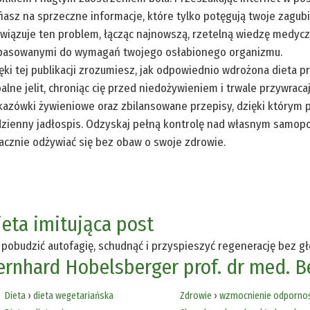
fiasz na sprzeczne informacje, które tylko potęgują twoje zagu
wiązuje ten problem, łącząc najnowszą, rzetelną wiedzę medycz
pasowanymi do wymagań twojego osłabionego organizmu.
ęki tej publikacji zrozumiesz, jak odpowiednio wdrożona dieta 
alne jelit, chroniąc cię przed niedożywieniem i trwale przywraca
azówki żywieniowe oraz zbilansowane przepisy, dzięki którym 
zienny jadłospis. Odzyskaj pełną kontrolę nad własnym samopocz
cznie odżywiać się bez obaw o swoje zdrowie.
ieta imitująca post
 pobudzić autofagię, schudnąć i przyspieszyć regenerację bez g
ernhard Hobelsberger
prof. dr med. 
Dieta
›
dieta wegetariańska
Zdrowie
›
wzmocnienie odpornoś