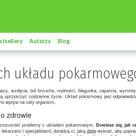
stsellery
Autorzy
Blog
ach układu pokarmoweg
 wzdęcia, ból brzucha, nudności, biegunka, zaparcia, wymioty i 
gą uprzykrzyć codzienne życie. Układ pokarmowy jest odpowiedzial
to wpływ na cały organizm.
 o zdrowie
 ci zrozumieć problemy z układem pokarmowym.
Dowiesz się, jak r
ekarzami i specjalistami, doradzą ci, jaką
dietę
wybrać, aby popraw