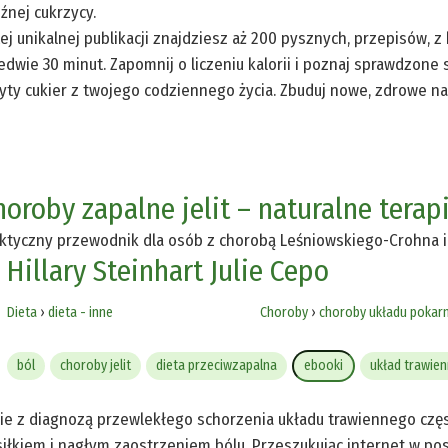
źnej cukrzycy.
ej unikalnej publikacji znajdziesz aż 200 pysznych, przepisów, z
edwie 30 minut. Zapomnij o liczeniu kalorii i poznaj sprawdzone 
yty cukier z twojego codziennego życia. Zbuduj nowe, zdrowe naw
oroby zapalne jelit – naturalne terapi
ktyczny przewodnik dla osób z chorobą Leśniowskiego-Crohna i
 Hillary Steinhart
Julie Cepo
Dieta
›
dieta - inne
Choroby
›
choroby układu poka
ból
choroby jelit
dieta przeciwzapalna
ebooki
układ trawien
ie z diagnozą przewlekłego schorzenia układu trawiennego czę
iłkiem i nagłym zaostrzeniem bólu. Przeszukując internet w po