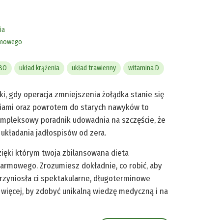
ia
rmowego
BO
układ krążenia
układ trawienny
witamina D
ki, gdy operacja zmniejszenia żołądka stanie się
niami oraz powrotem do starych nawyków to
kompleksowy poradnik udowadnia na szczęście, że
 układania jadłospisów od zera.
zięki którym twoja zbilansowana dieta
armowego. Zrozumiesz dokładnie, co robić, aby
przyniosła ci spektakularne, długoterminowe
 więcej, by zdobyć unikalną wiedzę medyczną i na