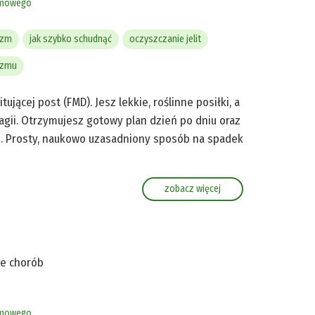
rmowego
izm
jak szybko schudnąć
oczyszczanie jelit
izmu
jącej post (FMD). Jesz lekkie, roślinne posiłki, a
fagii. Otrzymujesz gotowy plan dzień po dniu oraz
o. Prosty, naukowo uzasadniony sposób na spadek
zobacz więcej
ce chorób
rmowego