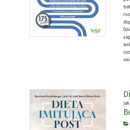
tra
roz
do
Dzi
zap
wsk
cod
sma
D
Jak
B