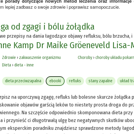
kże porady dotyczące nowych metod leczenia oraz informacje 
m lepiej zadbasz o swoje zdrowie i poprawisz samopoczucie.
lga od zgagi i bólu żołądka
we przepisy na dania łagodzące objawy refluksu, bólu brzucha, 
nne Kamp
Dr Maike Gröeneveld
Lisa-
Zdrowie
›
zakwaszenie organizmu
Choroby
›
choroby układu poka
Dieta
›
dieta - inne
dieta przeciwzapalna
ebooki
refluks
stany zapalne
układ t
rpisz na uporczywą zgagę, refluks lub bolesne skurcze żołądka po
kowanie objawów garścią leków to niestety prosta droga do pr
wiennego. Na szczęście odpowiednio skomponowana dieta przy z
a i przynieść ci długotrwałą ulgę bez negatywnych skutków ubo
ym eksperckim poradniku znajdziesz sprawdzone metody łagodz