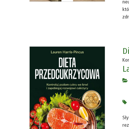
neu
któ
zdr
D
Kon
L
Sły
rez