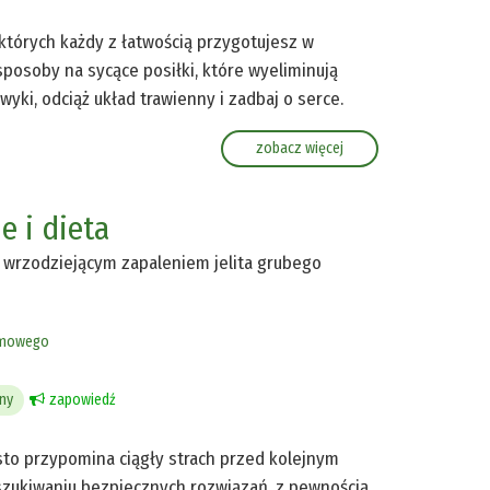
 których każdy z łatwością przygotujesz w
sposoby na sycące posiłki, które wyeliminują
yki, odciąż układ trawienny i zadbaj o serce.
zobacz więcej
e i dieta
 wrzodziejącym zapaleniem jelita grubego
rmowego
ny
zapowiedź
sto przypomina ciągły strach przed kolejnym
szukiwaniu bezpiecznych rozwiązań, z pewnością