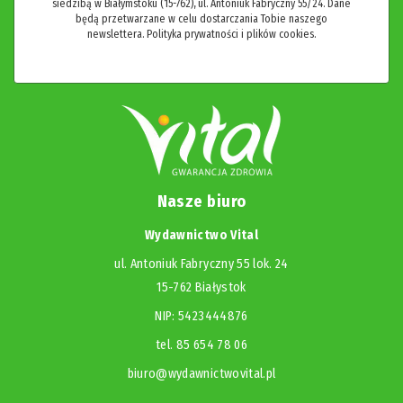
siedzibą w Białymstoku (15-762), ul. Antoniuk Fabryczny 55/24. Dane
będą przetwarzane w celu dostarczania Tobie naszego
newslettera.
Polityka prywatności i plików cookies.
Nasze biuro
Wydawnictwo Vital
ul. Antoniuk Fabryczny 55 lok. 24
15-762 Białystok
NIP: 5423444876
tel. 85 654 78 06
biuro@wydawnictwovital.pl