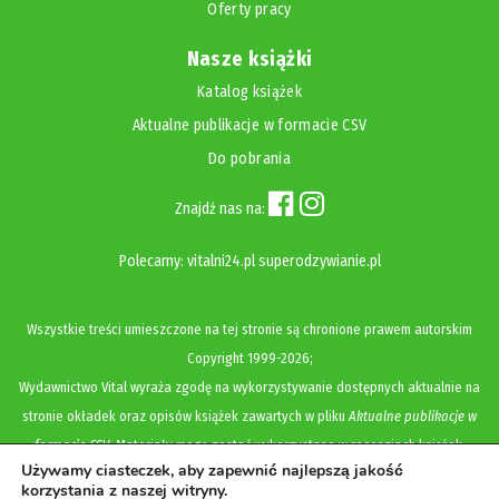
Oferty pracy
Nasze książki
Katalog książek
Aktualne publikacje w formacie CSV
Do pobrania
Znajdź nas na:
Polecamy:
vitalni24.pl
superodzywianie.pl
Wszystkie treści umieszczone na tej stronie są chronione prawem autorskim
Copyright
1999-2026;
Wydawnictwo Vital wyraża zgodę na wykorzystywanie dostępnych aktualnie na
stronie okładek oraz opisów książek zawartych w pliku
Aktualne publikacje w
formacie CSV
. Materiały mogą zostać wykorzystane w recenzjach książek,
Używamy ciasteczek, aby zapewnić najlepszą jakość
katalogach internetowych, bibliotecznych (OPAC) oraz materiałach promujących
korzystania z naszej witryny.