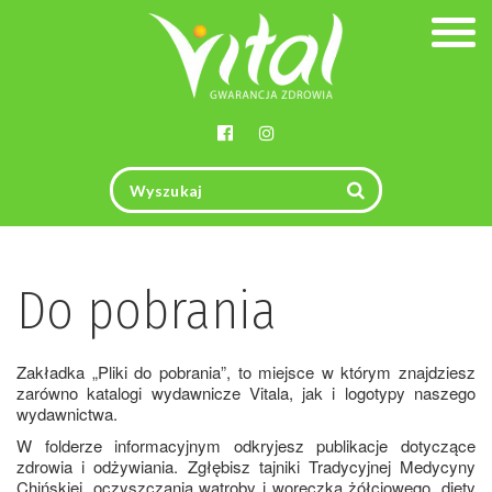
Togg
navig
Do pobrania
Zakładka „Pliki do pobrania”, to miejsce w którym znajdziesz
zarówno katalogi wydawnicze Vitala, jak i logotypy naszego
wydawnictwa.
W folderze informacyjnym odkryjesz publikacje dotyczące
zdrowia i odżywiania. Zgłębisz tajniki Tradycyjnej Medycyny
Chińskiej, oczyszczania wątroby i woreczka żółciowego, diety