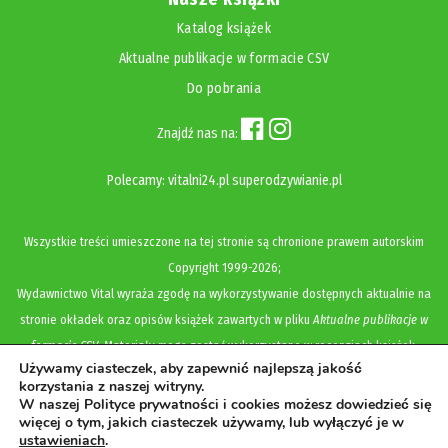
Katalog książek
Aktualne publikacje w formacie CSV
Do pobrania
Znajdź nas na:
Polecamy:
vitalni24.pl
superodzywianie.pl
Wszystkie treści umieszczone na tej stronie są chronione prawem autorskim
Copyright
1999-2026;
Wydawnictwo Vital wyraża zgodę na wykorzystywanie dostępnych aktualnie na
stronie okładek oraz opisów książek zawartych w pliku
Aktualne publikacje w
formacie CSV
. Materiały mogą zostać wykorzystane w recenzjach książek,
Używamy ciasteczek, aby zapewnić najlepszą jakość
katalogach internetowych, bibliotecznych (OPAC) oraz materiałach promujących
korzystania z naszej witryny.
legalną dystrybucję książek. Usunięcie materiału z ww. strony internetowej,
W naszej Polityce prywatności i cookies możesz dowiedzieć się
więcej o tym, jakich ciasteczek używamy, lub wyłączyć je w
równoznaczne jest z cofnięciem udzielonej zgody.
ustawieniach
.