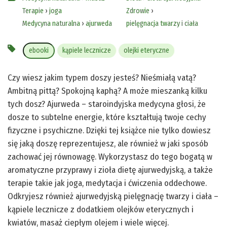
Terapie
›
joga
Zdrowie
›
Medycyna naturalna
›
ajurweda
pielęgnacja twarzy i ciała
ebooki
kąpiele lecznicze
olejki eteryczne
Czy wiesz jakim typem doszy jesteś? Nieśmiałą vatą?
Ambitną pittą? Spokojną kaphą? A może mieszanką kilku
tych dosz? Ajurweda – staroindyjska medycyna głosi, że
dosze to subtelne energie, które kształtują twoje cechy
fizyczne i psychiczne. Dzięki tej książce nie tylko dowiesz
się jaką doszę reprezentujesz, ale również w jaki sposób
zachować jej równowagę. Wykorzystasz do tego bogatą w
aromatyczne przyprawy i zioła dietę ajurwedyjską, a także
terapie takie jak joga, medytacja i ćwiczenia oddechowe.
Odkryjesz również ajurwedyjską pielęgnację twarzy i ciała –
kąpiele lecznicze z dodatkiem olejków eterycznych i
kwiatów, masaż ciepłym olejem i wiele więcej.