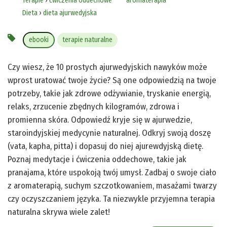
Terapie
›
ćwiczenia oddechowe
aromaterapia
Dieta
›
dieta ajurwedyjska
ebooki
terapie naturalne
Czy wiesz, że 10 prostych ajurwedyjskich nawyków może
wprost uratować twoje życie? Są one odpowiedzią na twoje
potrzeby, takie jak zdrowe odżywianie, tryskanie energią,
relaks, zrzucenie zbędnych kilogramów, zdrowa i
promienna skóra. Odpowiedź kryje się w ajurwedzie,
staroindyjskiej medycynie naturalnej. Odkryj swoją doszę
(vata, kapha, pitta) i dopasuj do niej ajurewdyjską dietę.
Poznaj medytacje i ćwiczenia oddechowe, takie jak
pranajama, które uspokoją twój umysł. Zadbaj o swoje ciało
z aromaterapią, suchym szczotkowaniem, masażami twarzy
czy oczyszczaniem języka. Ta niezwykle przyjemna terapia
naturalna skrywa wiele zalet!