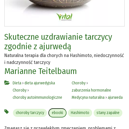
Skuteczne uzdrawianie tarczycy
zgodnie z ajurwedą
Naturalna terapia dla chorych na Hashimoto, niedoczynność
i nadczynność tarczycy
Marianne Teitelbaum
Dieta
›
dieta ajurwedyjska
Choroby
›
Choroby
›
zaburzenia hormonalne
choroby autoimmunologiczne
Medycyna naturalna
›
ajurweda
choroby tarczycy
ebooki
Hashimoto
stany zapalne
Zmagasz się z przewlekłym zmęczeniem, problemami z