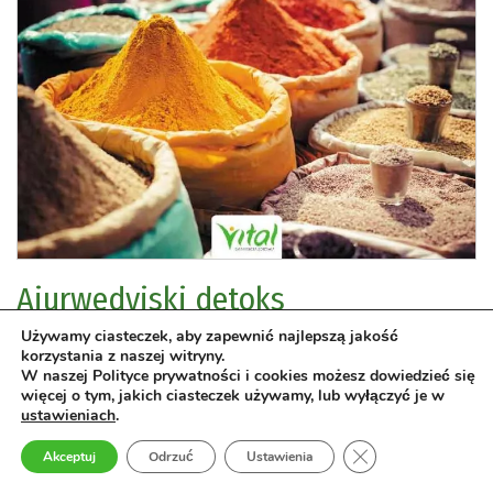
Ajurwedyjski detoks
Naukowo potwierdzony 4-stopniowy program na stany
Używamy ciasteczek, aby zapewnić najlepszą jakość
korzystania z naszej witryny.
zapalne, zdrowie jelit, ciała i umysłu
W naszej Polityce prywatności i cookies możesz dowiedzieć się
Kulreet Chaudhary
więcej o tym, jakich ciasteczek używamy, lub wyłączyć je w
ustawieniach
.
Medycyna naturalna
›
ajurweda
Medycyna naturalna
›
Zamknij panel pow
Akceptuj
Odrzuć
Ustawienia
Dieta
›
dieta ajurwedyjska
ziołolecznictwo