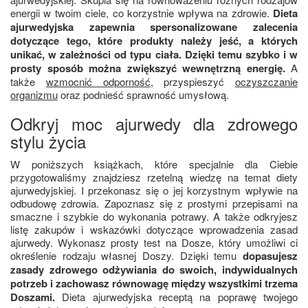
energii w twoim ciele, co korzystnie wpływa na zdrowie.
Dieta
ajurwedyjska zapewnia spersonalizowane zalecenia
dotyczące tego, które produkty należy jeść, a których
unikać, w zależności od typu ciała. Dzięki temu szybko i w
prosty sposób można zwiększyć wewnętrzną energię.
A
także
wzmocnić odporność
, przyspieszyć
oczyszczanie
organizmu
oraz podnieść sprawność umysłową.
Odkryj moc ajurwedy dla zdrowego
stylu życia
W poniższych książkach, które specjalnie dla Ciebie
przygotowaliśmy znajdziesz rzetelną wiedzę na temat diety
ajurwedyjskiej. I przekonasz się o jej korzystnym wpływie na
odbudowę zdrowia. Zapoznasz się z prostymi przepisami na
smaczne i szybkie do wykonania potrawy. A także odkryjesz
listę zakupów i wskazówki dotyczące wprowadzenia zasad
ajurwedy. Wykonasz prosty test na Dosze, który umożliwi ci
określenie rodzaju własnej Doszy. Dzięki temu
dopasujesz
zasady zdrowego odżywiania do swoich, indywidualnych
potrzeb i zachowasz równowagę między wszystkimi trzema
Doszami.
Dieta ajurwedyjska receptą na poprawę twojego