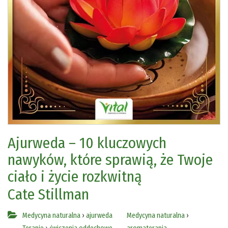
Ajurweda – 10 kluczowych
nawyków, które sprawią, że Twoje
ciało i życie rozkwitną
Cate Stillman
Medycyna naturalna
›
ajurweda
Medycyna naturalna
›