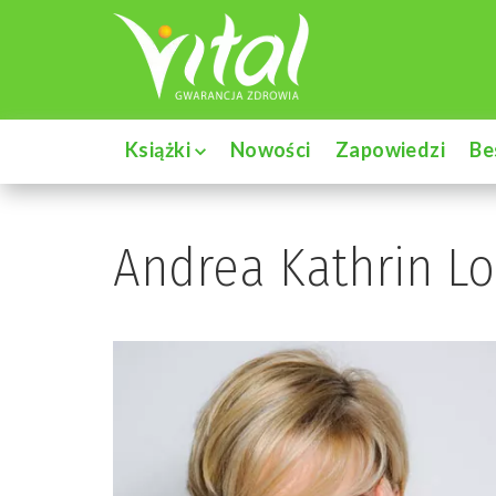
Książki
Nowości
Zapowiedzi
Be
Andrea Kathrin L