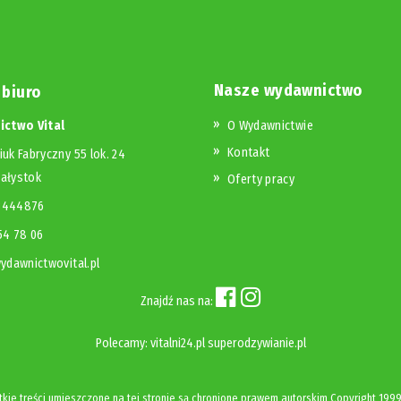
Nasze wydawnictwo
 biuro
ctwo Vital
O Wydawnictwie
Kontakt
iuk Fabryczny 55 lok. 24
iałystok
Oferty pracy
23444876
654 78 06
dawnictwovital.pl
Znajdź nas na:
Polecamy:
vitalni24.pl
superodzywianie.pl
kie treści umieszczone na tej stronie są chronione prawem autorskim
Copyright
1999