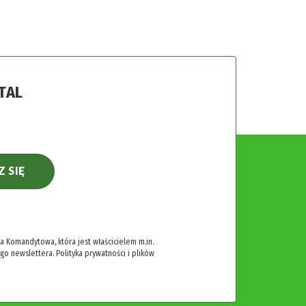
TAL
Z SIĘ
 Komandytowa, która jest właścicielem m.in.
ego newslettera.
Polityka prywatności i plików