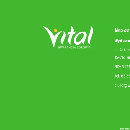
Nasze
Wydawni
ul. Anton
15-762 B
NIP: 54
tel. 85 
biuro@wy
Wszyst