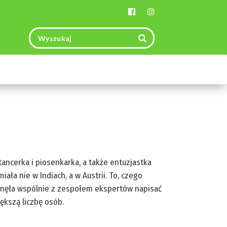
Toggle
navigation
tancerka i piosenkarka, a także entuzjastka
iała nie w Indiach, a w Austrii. To, czego
ragnęła wspólnie z zespołem ekspertów napisać
ększą liczbę osób.