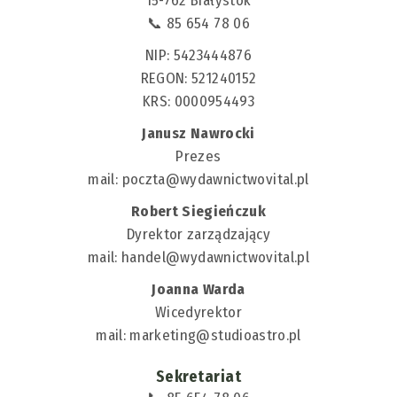
15-762 Białystok
📞 85 654 78 06
NIP: 5423444876
REGON: 521240152
KRS: 0000954493
Janusz Nawrocki
Prezes
mail:
poczta@wydawnictwovital.pl
Robert Siegieńczuk
Dyrektor zarządzający
mail:
handel@wydawnictwovital.pl
Joanna Warda
Wicedyrektor
mail:
marketing@studioastro.pl
Sekretariat