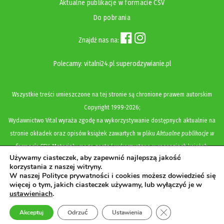
Aktualne publikacje w formacie CSV
Do pobrania
Znajdź nas na:
Polecamy:
vitalni24.pl
superodzywianie.pl
Wszystkie treści umieszczone na tej stronie są chronione prawem autorskim
Copyright
1999-2026;
Wydawnictwo Vital wyraża zgodę na wykorzystywanie dostępnych aktualnie na
stronie okładek oraz opisów książek zawartych w pliku
Aktualne publikacje w
formacie CSV
. Materiały mogą zostać wykorzystane w recenzjach książek,
Używamy ciasteczek, aby zapewnić najlepszą jakość
katalogach internetowych, bibliotecznych (OPAC) oraz materiałach promujących
korzystania z naszej witryny.
legalną dystrybucję książek. Usunięcie materiału z ww. strony internetowej,
W naszej Polityce prywatności i cookies możesz dowiedzieć się
więcej o tym, jakich ciasteczek używamy, lub wyłączyć je w
równoznaczne jest z cofnięciem udzielonej zgody.
ustawieniach
.
Polityka prywatności i cookies
Zamknij panel pow
Akceptuj
Odrzuć
Ustawienia