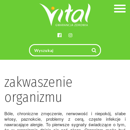
Togg
navig
zakwaszenie
organizmu
Bóle, chroniczne zmęczenie, nerwowość i niepokój, słabe
włosy, paznokcie, problemy z cerą, częste infekcje i
nawracające alergie. To pierwsze sygnały świadczące o tym,
że w organizmie dzieje się coś złego. Organizm może być