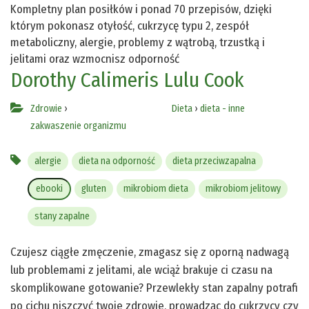
Kompletny plan posiłków i ponad 70 przepisów, dzięki
którym pokonasz otyłość, cukrzycę typu 2, zespół
metaboliczny, alergie, problemy z wątrobą, trzustką i
jelitami oraz wzmocnisz odporność
Dorothy Calimeris
Lulu Cook
Zdrowie
›
Dieta
›
dieta - inne
zakwaszenie organizmu
alergie
dieta na odporność
dieta przeciwzapalna
ebooki
gluten
mikrobiom dieta
mikrobiom jelitowy
stany zapalne
Czujesz ciągłe zmęczenie, zmagasz się z oporną nadwagą
lub problemami z jelitami, ale wciąż brakuje ci czasu na
skomplikowane gotowanie? Przewlekły stan zapalny potrafi
po cichu niszczyć twoje zdrowie, prowadząc do cukrzycy czy