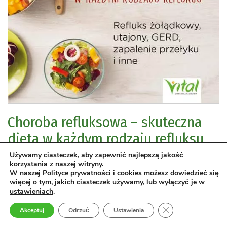
Choroba refluksowa – skuteczna
dieta w każdym rodzaju refluksu
Refluks żołądkowy, utajony, GERD, zapalenie przełyku i inne
Używamy ciasteczek, aby zapewnić najlepszą jakość
korzystania z naszej witryny.
Jamie Koufman
Jordan Stern
Marc
W naszej Polityce prywatności i cookies możesz dowiedzieć się
więcej o tym, jakich ciasteczek używamy, lub wyłączyć je w
Michel Bauer
ustawieniach
.
Zamknij panel pow
Zdrowie
›
Choroby
›
Akceptuj
Odrzuć
Ustawienia
zakwaszenie organizmu
choroby układu pokarmowego