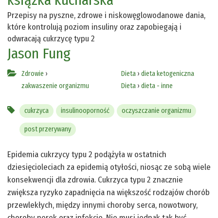
Przepisy na pyszne, zdrowe i niskowęglowodanowe dania,
które kontrolują poziom insuliny oraz zapobiegają i
odwracają cukrzycę typu 2
Jason Fung
Zdrowie
›
Dieta
›
dieta ketogeniczna
zakwaszenie organizmu
Dieta
›
dieta - inne
cukrzyca
insulinooporność
oczyszczanie organizmu
post przerywany
Epidemia cukrzycy typu 2 podążyła w ostatnich
dziesięcioleciach za epidemią otyłości, niosąc ze sobą wiele
konsekwencji dla zdrowia. Cukrzyca typu 2 znacznie
zwiększa ryzyko zapadnięcia na większość rodzajów chorób
przewlekłych, między innymi choroby serca, nowotwory,
choroby nerek oraz infekcje. Nie musi jednak tak być.