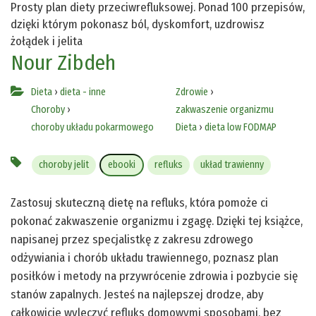
Prosty plan diety przeciwrefluksowej. Ponad 100 przepisów,
dzięki którym pokonasz ból, dyskomfort, uzdrowisz
żołądek i jelita
Nour Zibdeh
Dieta
›
dieta - inne
Zdrowie
›
Choroby
›
zakwaszenie organizmu
choroby układu pokarmowego
Dieta
›
dieta low FODMAP
choroby jelit
ebooki
refluks
układ trawienny
Zastosuj skuteczną dietę na refluks, która pomoże ci
pokonać zakwaszenie organizmu i zgagę. Dzięki tej książce,
napisanej przez specjalistkę z zakresu zdrowego
odżywiania i chorób układu trawiennego, poznasz plan
posiłków i metody na przywrócenie zdrowia i pozbycie się
stanów zapalnych. Jesteś na najlepszej drodze, aby
całkowicie wyleczyć refluks domowymi sposobami, bez