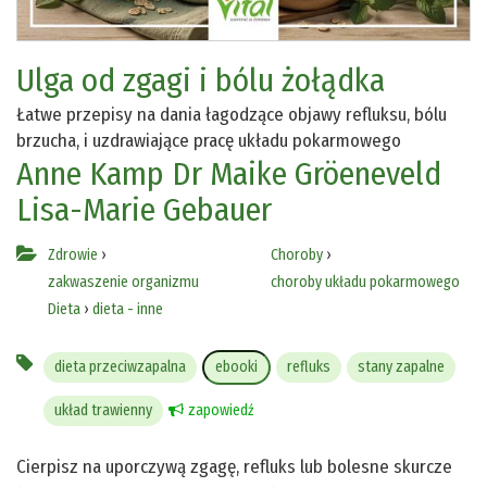
Ulga od zgagi i bólu żołądka
Łatwe przepisy na dania łagodzące objawy refluksu, bólu
brzucha, i uzdrawiające pracę układu pokarmowego
Anne Kamp
Dr Maike Gröeneveld
Lisa-Marie Gebauer
Zdrowie
›
Choroby
›
zakwaszenie organizmu
choroby układu pokarmowego
Dieta
›
dieta - inne
dieta przeciwzapalna
ebooki
refluks
stany zapalne
układ trawienny
zapowiedź
Cierpisz na uporczywą zgagę, refluks lub bolesne skurcze