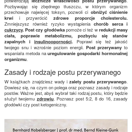
potwierdzają
lecznicze właściwości postu przerywanego
.
Pozbywając się zbędnego tłuszczu, w którym organizm
przechowuje najwięcej toksyn, pozwoli ci
obniżyć ciśnienie
krwi
i przywrócić
zdrowe proporcje cholesterolu.
Zmniejszysz również ryzyko wystąpienia
chorób serca i
cukrzycy
. Post czy głodówka
pomoże ci też w
redukcji masy
ciała, poprawie metabolizmu, pozbyciu się stanów
zapalnych i
insulinooporności
.
Poprawi się też jakość
twojego snu i wzrośnie poziom energii.
Post przerywany
to
wspaniała metoda na
uregulowanie gospodarki hormonalnej
organizmu
.
Zasady i rodzaje postu przerywanego
W książkach znajdziesz wady i
zalety postu przerywanego
.
Dowiesz się, na czym on polega oraz poznasz zasady i rodzaje
postów. Ważne jest, abyś wybrał taki rodzaj postu, który będzie
służył twojemu
zdrowiu
. Poznasz post 5:2, 8 do 16, zasady
głodówki czy post ketogeniczny.