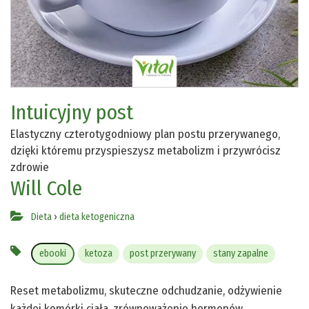
Intuicyjny post
Elastyczny czterotygodniowy plan postu przerywanego,
dzięki któremu przyspieszysz metabolizm i przywrócisz
zdrowie
Will Cole
Dieta
›
dieta ketogeniczna
ebooki
ketoza
post przerywany
stany zapalne
Reset metabolizmu, skuteczne odchudzanie, odżywienie
każdej komórki ciała, zrównoważenie hormonów,