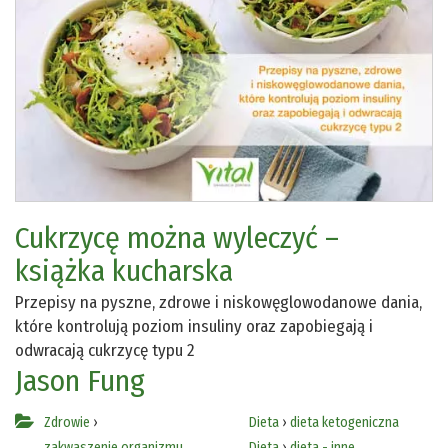
Cukrzycę można wyleczyć –
książka kucharska
Przepisy na pyszne, zdrowe i niskowęglowodanowe dania,
które kontrolują poziom insuliny oraz zapobiegają i
odwracają cukrzycę typu 2
Jason Fung
Zdrowie
›
Dieta
›
dieta ketogeniczna
zakwaszenie organizmu
Dieta
›
dieta - inne