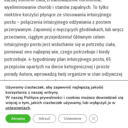
wyeliminowanie chorób i stanów zapalnych. To tylko
niektóre korzyści płynące ze stosowania intuicyjnego
postu – połączenia intuicyjnego odżywiania z postem
przerywanym. Zapomnij o męczących głodówkach, lub wręcz
przeciwnie, ciągłym przejedzeniu! Głównym celem
intuicyjnego postu jest wsłuchanie się w potrzeby ciała,
ponieważ ono najlepiej wie, czego potrzebuje i kiedy
potrzebuje. 4-tygodniowy plan intuicyjnego postu, 65
przepisów opartych na diecie ketogenicznej i proste
porady Autora, wprowadzą twój organizm w stan odżywczej
ketozy i pomogą w odzyskaniu zdrowia!
Używamy ciasteczek, aby zapewnić najlepszą jakość
korzystania z naszej witryny.
zobacz więcej
W naszej Polityce prywatności i cookies możesz dowiedzieć się
więcej o tym, jakich ciasteczek używamy, lub wyłączyć je w
ustawieniach
.
Zamknij panel pow
Akceptuj
Odrzuć
Ustawienia