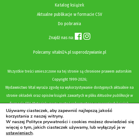
Katalog książek
Aktualne publikacje w formacie CSV
Do pobrania
Znajdź nas na:
Polecamy:
vitalni24.pl
superodzywianie.pl
Wszystkie treści umieszczone na tej stronie są chronione prawem autorskim
Copyright
1999-2026;
Wydawnictwo Vital wyraża zgodę na wykorzystywanie dostępnych aktualnie na
stronie okładek oraz opisów książek zawartych w pliku
Aktualne publikacje w
formacie CSV
. Materiały mogą zostać wykorzystane w recenzjach książek,
Używamy ciasteczek, aby zapewnić najlepszą jakość
katalogach internetowych, bibliotecznych (OPAC) oraz materiałach promujących
korzystania z naszej witryny.
legalną dystrybucję książek. Usunięcie materiału z ww. strony internetowej,
W naszej Polityce prywatności i cookies możesz dowiedzieć się
więcej o tym, jakich ciasteczek używamy, lub wyłączyć je w
równoznaczne jest z cofnięciem udzielonej zgody.
ustawieniach
.
Polityka prywatności i cookies