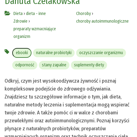
Danuta Czelakowska
Dieta
›
dieta - inne
Choroby
›
Zdrowie
›
choroby autoimmunologiczne
preparaty wzmacniające
organizm
ebooki
naturalne probiotyki
oczyszczanie organizmu
odporność
stany zapalne
suplementy diety
Odkryj, czym jest wysokoodżywcza żywność i poznaj
kompleksowe podejście do zdrowego odżywiania.
Znajdziesz tu szczegółowe informacje o tym, jak dieta,
naturalne metody leczenia i suplementacja mogą wspierać
twoje zdrowie. A także pomóc ci w walce z chorobami
przewlekłymi oraz autoimmunologicznymi. Poznaj korzyści
płynące z naturalnych probiotyków, preparatów
wzmacniających organizm oraz technik oczyszczania ciała.