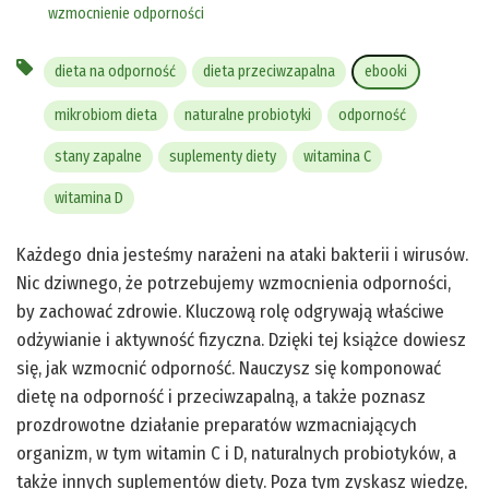
wzmocnienie odporności
dieta na odporność
dieta przeciwzapalna
ebooki
mikrobiom dieta
naturalne probiotyki
odporność
stany zapalne
suplementy diety
witamina C
witamina D
Każdego dnia jesteśmy narażeni na ataki bakterii i wirusów.
Nic dziwnego, że potrzebujemy wzmocnienia odporności,
by zachować zdrowie. Kluczową rolę odgrywają właściwe
odżywianie i aktywność fizyczna. Dzięki tej książce dowiesz
się, jak wzmocnić odporność. Nauczysz się komponować
dietę na odporność i przeciwzapalną, a także poznasz
prozdrowotne działanie preparatów wzmacniających
organizm, w tym witamin C i D, naturalnych probiotyków, a
także innych suplementów diety. Poza tym zyskasz wiedzę,