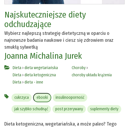
Najskuteczniejsze diety
odchudzające
Wybierz najlepszą strategię dietetyczną w oparciu o
najnowsze badania naukowe i ciesz się zdrowiem oraz
smukłą sylwetką
Joanna Michalina Jurek
Dieta
›
dieta wegetariańska
Choroby
›
Dieta
›
dieta ketogeniczna
choroby układu krążenia
Dieta
›
dieta - inne
cukrzyca
ebooki
insulinooporność
jak szybko schudnąć
post przerywany
suplementy diety
Dieta ketogeniczna, wegetariańska, a może paleo? Tego