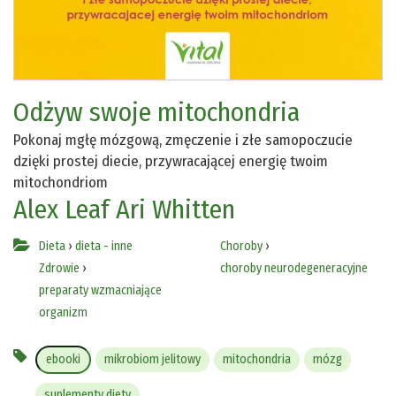
Odżyw swoje mitochondria
Pokonaj mgłę mózgową, zmęczenie i złe samopoczucie
dzięki prostej diecie, przywracającej energię twoim
mitochondriom
Alex Leaf
Ari Whitten
Dieta
›
dieta - inne
Choroby
›
Zdrowie
›
choroby neurodegeneracyjne
preparaty wzmacniające
organizm
ebooki
mikrobiom jelitowy
mitochondria
mózg
suplementy diety