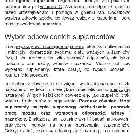
oraz ogólną odporność organizmu.
Jednym z popularnych
suplementów jest
witamina C
. Wzmacnia ona odporność, chroni
przed przeziębieniami i pomaga w gojeniu ran. Dodatkowo
wspiera zdrowie zębów, ponieważ walczy z bakteriami, które
mogą powodować próchnicę.
Wybór odpowiednich suplementów
Inne
preparaty wzmacniające organizm
, takie jak multiwitaminy
i minerały, dostarczają twojemu ciału ważnych składników.
Dzięki nim możesz nie tylko poprawić odporność, ale także
zadbać o stan skóry, włosów i paznokci. Ważne jest, aby
wybierać suplementy, które pasują do twoich potrzeb, i
regularnie je stosować.
Jeśli chcesz dowiedzieć się więcej, warto sięgnąć po książki
napisane przez lekarzy, dietetyków i specjalistów od
medycyny
naturalnej
. W tych książkach dowiesz się, jak uzupełnić braki
witamin i minerałów w organizmie.
Poznasz również, które
suplementy najlepiej wspomogą odchudzanie, poprawią
pracę mózgu oraz wzmocnią odporność, włosy i
paznokcie.
Znajdziesz tam aktualne wyniki badań naukowych i
praktyczne porady na temat stosowania suplementów.
Odkryjesz też, czym są adaptogeny i jak mogą one pomóc ci