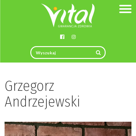
Togg
navig
Grzegorz
Andrzejewski