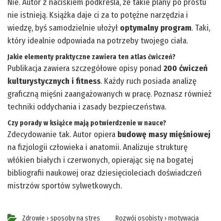
Nie. Autor z naciskiem podkreśla, że takie plany po prostu
nie istnieją. Książka daje ci za to potężne narzędzia i
wiedzę, byś samodzielnie ułożył
optymalny program
. Taki,
który idealnie odpowiada na potrzeby twojego ciała.
Jakie elementy praktyczne zawiera ten atlas ćwiczeń?
Publikacja zawiera szczegółowe opisy ponad
200 ćwiczeń
kulturystycznych i fitness
. Każdy ruch posiada analizę
graficzną mięśni zaangażowanych w pracę. Poznasz również
techniki oddychania i zasady bezpieczeństwa.
Czy porady w książce mają potwierdzenie w nauce?
Zdecydowanie tak. Autor opiera
budowę masy mięśniowej
na fizjologii człowieka i anatomii. Analizuje strukturę
włókien białych i czerwonych, opierając się na bogatej
bibliografii naukowej oraz dziesięcioleciach doświadczeń
mistrzów sportów sylwetkowych.
Zdrowie
›
sposoby na stres
Rozwój osobisty
›
motywacja