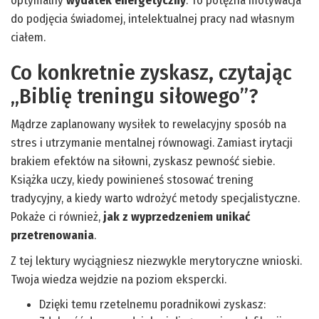
optymalny
wydatek energetyczny
. To potężna motywacja
do podjęcia świadomej, intelektualnej pracy nad własnym
ciałem.
Co konkretnie zyskasz, czytając
„Biblię treningu siłowego”?
Mądrze zaplanowany wysiłek to rewelacyjny sposób na
stres i utrzymanie mentalnej równowagi. Zamiast irytacji
brakiem efektów na siłowni, zyskasz pewność siebie.
Książka uczy, kiedy powinieneś stosować trening
tradycyjny, a kiedy warto wdrożyć metody specjalistyczne.
Pokaże ci również,
jak z wyprzedzeniem unikać
przetrenowania
.
Z tej lektury wyciągniesz niezwykle merytoryczne wnioski.
Twoja wiedza wejdzie na poziom ekspercki.
Dzięki temu rzetelnemu poradnikowi zyskasz: