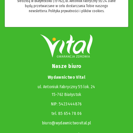
siedzibą w Białymstoku (15-762), ul. Antoniuk Fabryczny 55/24. Dane
będą przetwarzane w celu dostarczania Tobie naszego
newslettera.
Polityka prywatności i plików cookies.
Nasze biuro
Wydawnictwo Vital
ul. Antoniuk Fabryczny 55 lok. 24
15-762 Białystok
NIP: 5423444876
tel. 85 654 78 06
biuro@wydawnictwovital.pl