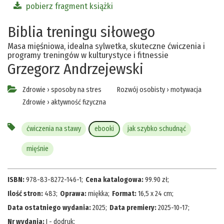
pobierz fragment książki
Biblia treningu siłowego
Masa mięśniowa, idealna sylwetka, skuteczne ćwiczenia i
programy treningów w kulturystyce i fitnessie
Grzegorz Andrzejewski
Zdrowie
›
sposoby na stres
Rozwój osobisty
›
motywacja
Zdrowie
›
aktywność fizyczna
ćwiczenia na stawy
ebooki
jak szybko schudnąć
mięśnie
ISBN:
978-83-8272-146-1
;
Cena katalogowa:
99.90
zł
;
Ilość stron:
483
;
Oprawa:
miękka
;
Format:
16,5 x 24 cm
;
Data ostatniego wydania:
2025
;
Data premiery:
2025-10-17
;
Nr wydania:
I - dodruk
;