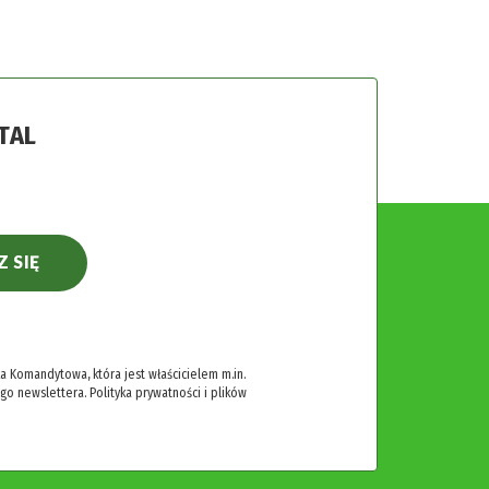
TAL
Z SIĘ
 Komandytowa, która jest właścicielem m.in.
ego newslettera.
Polityka prywatności i plików