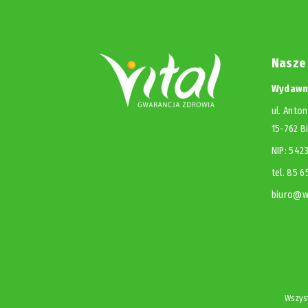
Nasze
Wydawni
ul. Anton
15-762 B
NIP: 54
tel. 85 
biuro@wy
Wszyst