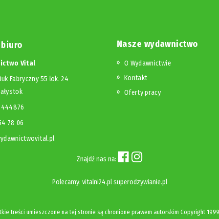
Nasze wydawnictwo
 biuro
ctwo Vital
O Wydawnictwie
Kontakt
iuk Fabryczny 55 lok. 24
iałystok
Oferty pracy
23444876
654 78 06
dawnictwovital.pl
Znajdź nas na:
Polecamy:
vitalni24.pl
superodzywianie.pl
kie treści umieszczone na tej stronie są chronione prawem autorskim
Copyright
1999