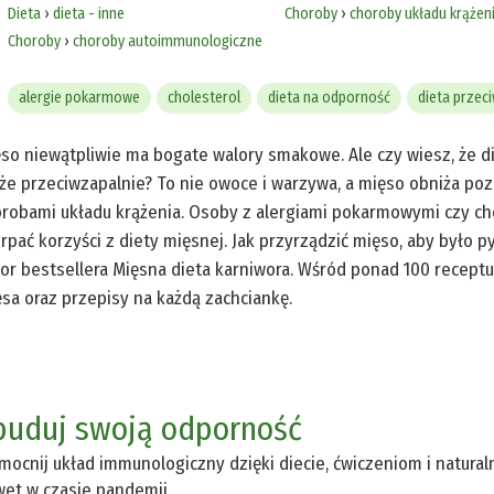
Dieta
›
dieta - inne
Choroby
›
choroby układu krążen
Choroby
›
choroby autoimmunologiczne
alergie pokarmowe
cholesterol
dieta na odporność
dieta przec
so niewątpliwie ma bogate walory smakowe. Ale czy wiesz, że d
że przeciwzapalnie? To nie owoce i warzywa, a mięso obniża poz
robami układu krążenia. Osoby z alergiami pokarmowymi czy c
rpać korzyści z diety mięsnej. Jak przyrządzić mięso, aby było p
or bestsellera Mięsna dieta karniwora. Wśród ponad 100 recept
sa oraz przepisy na każdą zachciankę.
buduj swoją odporność
ocnij układ immunologiczny dzięki diecie, ćwiczeniom i natura
et w czasie pandemii