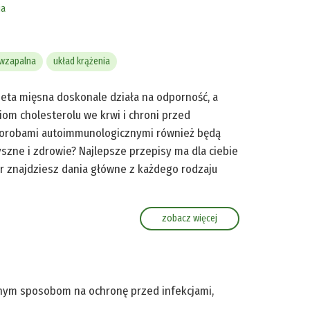
ia
iwzapalna
układ krążenia
ieta mięsna doskonale działa na odporność, a
iom cholesterolu we krwi i chroni przed
horobami autoimmunologicznymi również będą
yszne i zdrowie? Najlepsze przepisy ma dla ciebie
ur znajdziesz dania główne z każdego rodzaju
zobacz więcej
lnym sposobom na ochronę przed infekcjami,