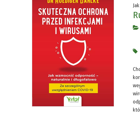
Jak
R
Chc
kor
weg
wir
odp
któ