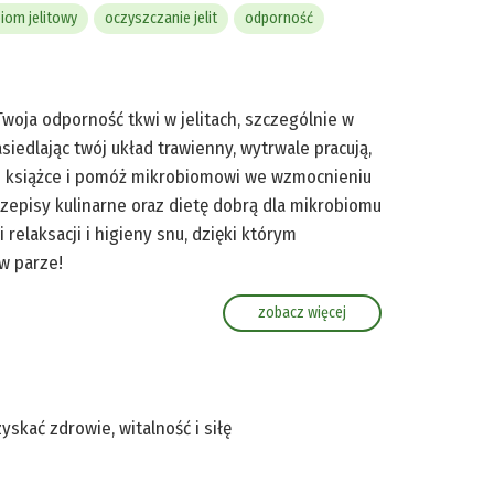
iom jelitowy
oczyszczanie jelit
odporność
Twoja odporność tkwi w jelitach, szczególnie w
siedlając twój układ trawienny, wytrwale pracują,
ej książce i pomóż mikrobiomowi we wzmocnieniu
rzepisy kulinarne oraz dietę dobrą dla mikrobiomu
 relaksacji i higieny snu, dzięki którym
w parze!
zobacz więcej
skać zdrowie, witalność i siłę