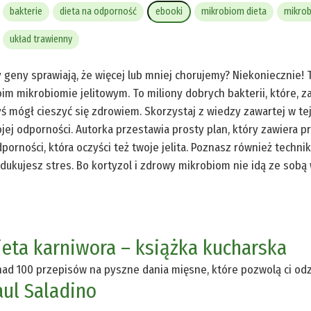
bakterie
dieta na odporność
ebooki
mikrobiom dieta
mikrob
układ trawienny
 geny sprawiają, że więcej lub mniej chorujemy? Niekoniecznie! 
im mikrobiomie jelitowym. To miliony dobrych bakterii, które, za
ś mógł cieszyć się zdrowiem. Skorzystaj z wiedzy zawartej w t
jej odporności. Autorka przestawia prosty plan, który zawiera p
dporności, która oczyści też twoje jelita. Poznasz również techniki
dukujesz stres. Bo kortyzol i zdrowy mikrobiom nie idą ze sobą 
ieta karniwora – książka kucharska
ad 100 przepisów na pyszne dania mięsne, które pozwolą ci odzy
aul Saladino