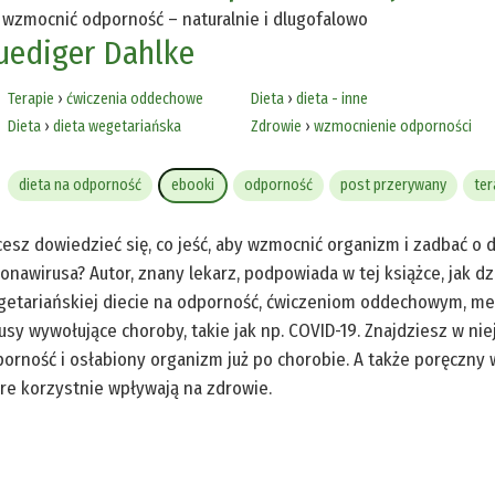
 wzmocnić odporność – naturalnie i dlugofalowo
uediger Dahlke
Terapie
›
ćwiczenia oddechowe
Dieta
›
dieta - inne
Dieta
›
dieta wegetariańska
Zdrowie
›
wzmocnienie odporności
dieta na odporność
ebooki
odporność
post przerywany
ter
esz dowiedzieć się, co jeść, aby wzmocnić organizm i zadbać o
onawirusa? Autor, znany lekarz, podpowiada w tej książce, jak 
etariańskiej diecie na odporność, ćwiczeniom oddechowym, medy
usy wywołujące choroby, takie jak np. COVID-19. Znajdziesz w n
orność i osłabiony organizm już po chorobie. A także poręczny w
re korzystnie wpływają na zdrowie.