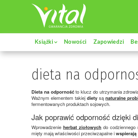
Książki
Nowości
Zapowiedzi
Be
dieta na odpornoś
Dieta na odporność
to klucz do utrzymania zdrowi
Ważnym elementem takiej
diety
są
naturalne prob
fermentowanych produktach sojowych.
Jak poprawić odporność dzięki d
Wprowadzenie
herbat ziołowych
do codziennego
mięty mają właściwości przeciwzapalne i
wspierają