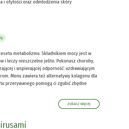
a i otyłości oraz odmłodzenia skóry
ny
resetu metabolizmu. Składnikiem mocy jest w
w i leczy nieszczelne jelito. Pokonasz choroby,
zającej i wspierającej odporność: uzdrawiającym
rom. Menu zawiera też alternatywy kolagenu dla
stu przerywanego pomogą ci zgubić zbędne
zobacz więcej
wirusami