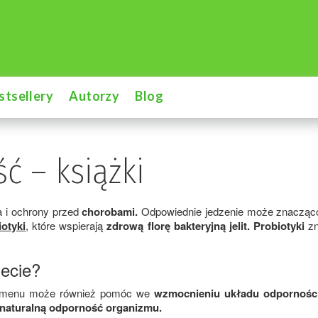
stsellery
Autorzy
Blog
ć – książki
a i ochrony przed
chorobami.
Odpowiednie jedzenie może znacząc
iotyki
, które wspierają
zdrową florę bakteryjną jelit.
Probiotyki
zn
iecie?
 menu może również pomóc we
wzmocnieniu układu odpornośc
 naturalną odporność organizmu.