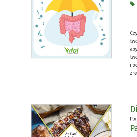
Czy
two
aby
two
i o
zre
D
Pon
P