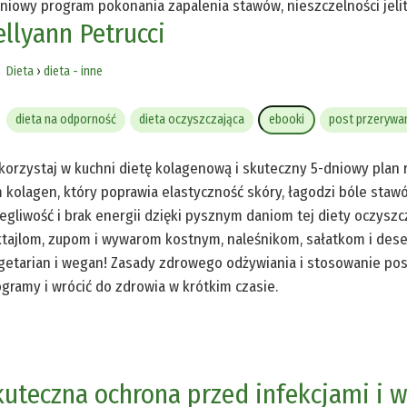
niowy program pokonania zapalenia stawów, nieszczelności jelit
ellyann Petrucci
Dieta
›
dieta - inne
dieta na odporność
dieta oczyszczająca
ebooki
post przerywa
orzystaj w kuchni dietę kolagenową i skuteczny 5-dniowy plan 
 kolagen, który poprawia elastyczność skóry, łagodzi bóle stawó
egliwość i brak energii dzięki pysznym daniom tej diety oczyszc
tajlom, zupom i wywarom kostnym, naleśnikom, sałatkom i dese
etarian i wegan! Zasady zdrowego odżywiania i stosowanie po
ogramy i wrócić do zdrowia w krótkim czasie.
kuteczna ochrona przed infekcjami i 