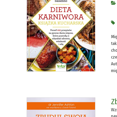
Mię
tak
cho
cze
Aut
mię
Z
Wzm
naw