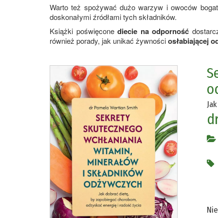
Warto też spożywać dużo warzyw i owoców bog
doskonałymi źródłami tych składników.
Książki poświęcone
diecie na odporność
dostarc
również porady, jak unikać żywności
osłabiającej o
S
o
Jak
d
Nie