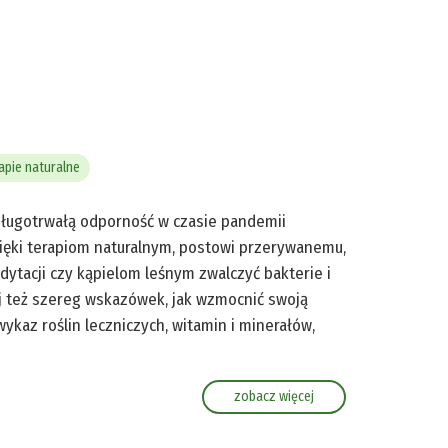
apie naturalne
 długotrwałą odporność w czasie pandemii
dzięki terapiom naturalnym, postowi przerywanemu,
tacji czy kąpielom leśnym zwalczyć bakterie i
iej też szereg wskazówek, jak wzmocnić swoją
ykaz roślin leczniczych, witamin i minerałów,
zobacz więcej