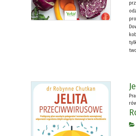
prz
odz
pro
Dow
kob
tyl
two
J
Pra
ró
R