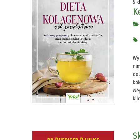
5-d
K
Wyk
nim
dol
kok
weg
kil
S