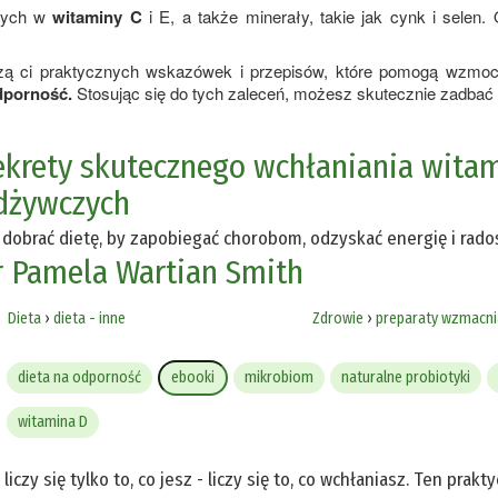
atych w
witaminy C
i E, a także minerały, takie jak cynk i selen. 
zą ci praktycznych wskazówek i przepisów, które pomogą wzmoc
dporność.
Stosując się do tych zaleceń, możesz skutecznie zadbać 
ekrety skutecznego wchłaniania witam
dżywczych
 dobrać dietę, by zapobiegać chorobom, odzyskać energię i radoś
r Pamela Wartian Smith
Dieta
›
dieta - inne
Zdrowie
›
preparaty wzmacni
dieta na odporność
ebooki
mikrobiom
naturalne probiotyki
witamina D
 liczy się tylko to, co jesz - liczy się to, co wchłaniasz. Ten pra