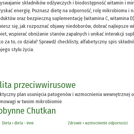
yswajanie składników odżywczych i biodostępność witamin i min
yskać energię. Poznasz dietę na odporność, rolę mikrobiomu i n
duktów oraz bezpieczną suplementację (witamina C, witamina D
iesz się, jak rozpoznać objawy niedoborów, dobrać najlepsze wi
iet, wspierać obniżanie stanów zapalnych i unikać interakcji su
ko za to, co działa? Sprawdź checklisty, alfabetyczny spis skł
jego stylu życia.
elita przeciwwirusowe
ktyczny plan usunięcia patogenów i wzmocnienia wewnętrznej o
wnowagi w twoim mikrobiomie
obynne Chutkan
Dieta
›
dieta - inne
Zdrowie
›
wzmocnienie odporności