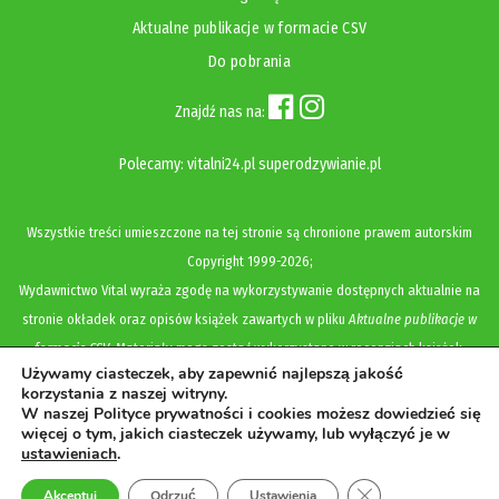
Aktualne publikacje w formacie CSV
Do pobrania
Znajdź nas na:
Polecamy:
vitalni24.pl
superodzywianie.pl
Wszystkie treści umieszczone na tej stronie są chronione prawem autorskim
Copyright
1999-2026;
Wydawnictwo Vital wyraża zgodę na wykorzystywanie dostępnych aktualnie na
stronie okładek oraz opisów książek zawartych w pliku
Aktualne publikacje w
formacie CSV
. Materiały mogą zostać wykorzystane w recenzjach książek,
Używamy ciasteczek, aby zapewnić najlepszą jakość
katalogach internetowych, bibliotecznych (OPAC) oraz materiałach promujących
korzystania z naszej witryny.
legalną dystrybucję książek. Usunięcie materiału z ww. strony internetowej,
W naszej Polityce prywatności i cookies możesz dowiedzieć się
więcej o tym, jakich ciasteczek używamy, lub wyłączyć je w
równoznaczne jest z cofnięciem udzielonej zgody.
ustawieniach
.
Polityka prywatności i cookies
Zamknij panel pow
Akceptuj
Odrzuć
Ustawienia