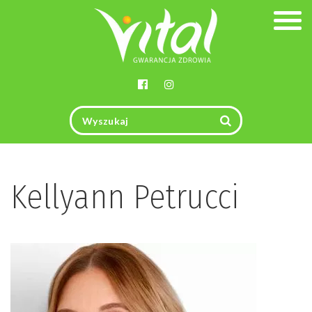
Togg
navig
Kellyann Petrucci