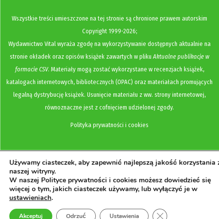
Wszystkie treści umieszczone na tej stronie są chronione prawem autorskim
Copyright
1999-2026;
Wydawnictwo Vital wyraża zgodę na wykorzystywanie dostępnych aktualnie na
stronie okładek oraz opisów książek zawartych w pliku
Aktualne publikacje w
formacie CSV
. Materiały mogą zostać wykorzystane w recenzjach książek,
katalogach internetowych, bibliotecznych (OPAC) oraz materiałach promujących
legalną dystrybucję książek. Usunięcie materiału z ww. strony internetowej,
równoznaczne jest z cofnięciem udzielonej zgody.
Polityka prywatności i cookies
Używamy ciasteczek, aby zapewnić najlepszą jakość korzystania 
naszej witryny.
W naszej Polityce prywatności i cookies możesz dowiedzieć się
więcej o tym, jakich ciasteczek używamy, lub wyłączyć je w
ustawieniach
.
Zamknij panel pow
Akceptuj
Odrzuć
Ustawienia