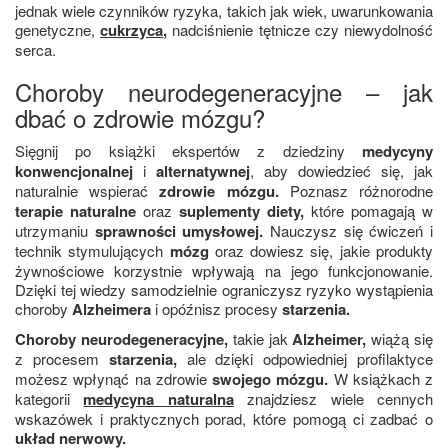
jednak wiele czynników ryzyka, takich jak wiek, uwarunkowania
genetyczne,
cukrzyca
,
nadciśnienie tętnicze czy niewydolność
serca.
Choroby neurodegeneracyjne – jak
dbać o zdrowie mózgu?
Sięgnij po książki ekspertów z dziedziny
medycyny
konwencjonalnej
i
alternatywnej
, aby dowiedzieć się, jak
naturalnie wspierać
zdrowie mózgu.
Poznasz różnorodne
terapie naturalne
oraz
suplementy diety,
które pomagają w
utrzymaniu
sprawności umysłowej.
Nauczysz się ćwiczeń i
technik stymulujących
mózg
oraz dowiesz się, jakie produkty
żywnościowe korzystnie wpływają na jego funkcjonowanie.
Dzięki tej wiedzy samodzielnie ograniczysz ryzyko wystąpienia
choroby
Alzheimera
i opóźnisz procesy
starzenia.
Choroby neurodegeneracyjne,
takie jak
Alzheimer,
wiążą się
z procesem
starzenia,
ale dzięki odpowiedniej profilaktyce
możesz wpłynąć na zdrowie
swojego mózgu.
W książkach z
kategorii
medycyna naturalna
znajdziesz wiele cennych
wskazówek i praktycznych porad, które pomogą ci zadbać o
układ nerwowy.