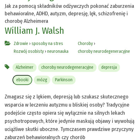
Jak za pomocą składników odżywczych pokonać zaburzenia
behawioralne, ADHD, autyzm, depresję, lęk, schizofrenię i
chorobę Alzheimera
William J. Walsh
Zdrowie
›
sposoby na stres
Choroby
›
Rozwój osobisty
›
neuronauka
choroby neurodegeneracyjne
Alzheimer
choroby neurodegeneracyjne
depresja
ebooki
mózg
Parkinson
Zmagasz się z lękiem, depresją lub szukasz skutecznego
wsparcia w leczeniu autyzmu u bliskiej osoby? Tradycyjne
podejście często opiera się wyłącznie na silnych lekach
psychotropowych, które jedynie maskują objawy i wywołują
uciążliwe skutki uboczne. Tymczasem prawdziwe przyczyny
zaburzeń behawioralnych czy chorób