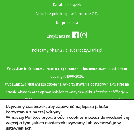
Katalog książek
Aktualne publikacje w formacie CSV
Do pobrania
Znajdź nas na:
Polecamy:
vitalni24.pl
superodzywianie.pl
Wszystkie treści umieszczone na tej stronie są chronione prawem autorskim
Copyright
1999-2026;
Wydawnictwo Vital wyraża zgodę na wykorzystywanie dostępnych aktualnie na
stronie okładek oraz opisów książek zawartych w pliku
Aktualne publikacje w
formacie CSV
. Materiały mogą zostać wykorzystane w recenzjach książek,
Używamy ciasteczek, aby zapewnić najlepszą jakość
katalogach internetowych, bibliotecznych (OPAC) oraz materiałach promujących
korzystania z naszej witryny.
legalną dystrybucję książek. Usunięcie materiału z ww. strony internetowej,
W naszej Polityce prywatności i cookies możesz dowiedzieć się
więcej o tym, jakich ciasteczek używamy, lub wyłączyć je w
równoznaczne jest z cofnięciem udzielonej zgody.
ustawieniach
.
Polityka prywatności i cookies