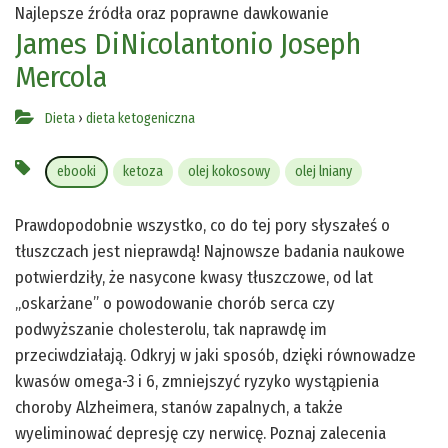
Najlepsze źródła oraz poprawne dawkowanie
James DiNicolantonio
Joseph
Mercola
Dieta
›
dieta ketogeniczna
ebooki
ketoza
olej kokosowy
olej lniany
Prawdopodobnie wszystko, co do tej pory słyszałeś o
tłuszczach jest nieprawdą! Najnowsze badania naukowe
potwierdziły, że nasycone kwasy tłuszczowe, od lat
„oskarżane” o powodowanie chorób serca czy
podwyższanie cholesterolu, tak naprawdę im
przeciwdziałają. Odkryj w jaki sposób, dzięki równowadze
kwasów omega-3 i 6, zmniejszyć ryzyko wystąpienia
choroby Alzheimera, stanów zapalnych, a także
wyeliminować depresję czy nerwicę. Poznaj zalecenia