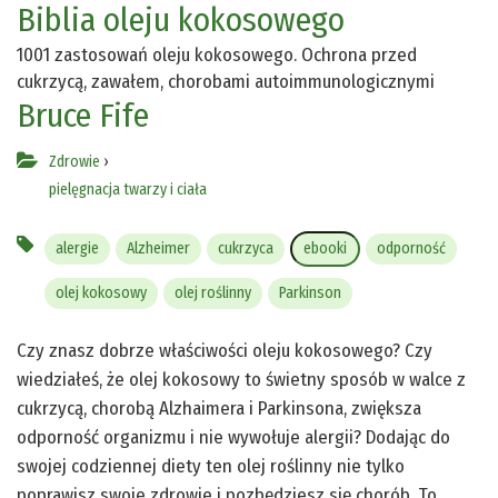
Biblia oleju kokosowego
1001 zastosowań oleju kokosowego. Ochrona przed
cukrzycą, zawałem, chorobami autoimmunologicznymi
Bruce Fife
Zdrowie
›
pielęgnacja twarzy i ciała
alergie
Alzheimer
cukrzyca
ebooki
odporność
olej kokosowy
olej roślinny
Parkinson
Czy znasz dobrze właściwości oleju kokosowego? Czy
wiedziałeś, że olej kokosowy to świetny sposób w walce z
cukrzycą, chorobą Alzhaimera i Parkinsona, zwiększa
odporność organizmu i nie wywołuje alergii? Dodając do
swojej codziennej diety ten olej roślinny nie tylko
poprawisz swoje zdrowie i pozbędziesz się chorób. To