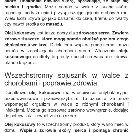
skórę
.
Doskonale nawilża skórę, sprawiając, że staje się
miękka i gładka.
Może pomóc w walce z suchą skórą,
łagodząc podrażnienia i przyspieszając gojenie drobnych ran.
Wielu ludzi używa go jako balsamu do ciała, kremu do twarzy
czy nawet środka do
masażu
.
Olej kokosowy
jest także dobry dla
zdrowego serca
.
Zawiera
zdrowe tłuszcze, które mogą pomóc obniżyć poziom złego
cholesterolu
we krwi.
Dzięki temu wspiera pracę serca i może
pomóc w zapobieganiu chorobom serca. Włączenie
oleju
kokosowego
do
diety
to prosty sposób na wsparcie zdrowia
układu krążenia.
Wszechstronny sojusznik w walce z
chorobami i poprawie zdrowia
Dodatkowo
olej kokosowy
ma właściwości antybakteryjne,
przeciwwirusowe i przeciwgrzybicze. To oznacza, że może
wspomagać organizm w walce z różnymi
chorobami
i
infekcjami. Można go stosować zarówno wewnętrznie, dodając
do potraw, jak i zewnętrznie na skórę.
Olej kokosowy
to wszechstronny produkt, który warto mieć w
domu.
Wspiera zdrowie skóry, serca i pomaga chronić