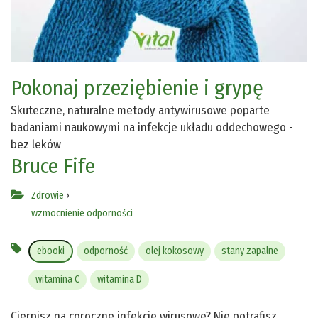
Pokonaj przeziębienie i grypę
Skuteczne, naturalne metody antywirusowe poparte
badaniami naukowymi na infekcje układu oddechowego -
bez leków
Bruce Fife
Zdrowie
›
wzmocnienie odporności
ebooki
odporność
olej kokosowy
stany zapalne
witamina C
witamina D
Cierpisz na coroczne infekcje wirusowe? Nie potrafisz