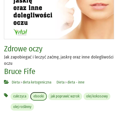
Zdrowe oczy
Jak zapobiegać i leczyć zaćmę, jaskrę oraz inne dolegliwości
oczu
Bruce Fife
Dieta
›
dieta ketogeniczna
Dieta
›
dieta - inne
cukrzyca
ebooki
jak poprawić wzrok
olej kokosowy
olej roślinny