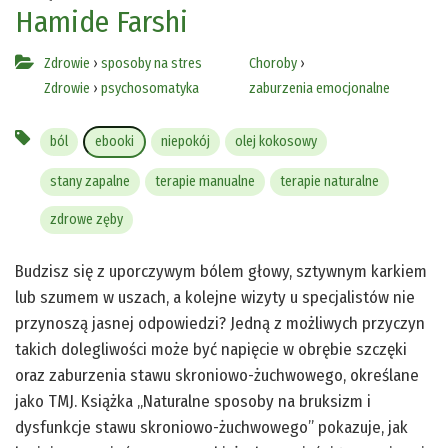
Hamide Farshi
Zdrowie
›
sposoby na stres
Choroby
›
Zdrowie
›
psychosomatyka
zaburzenia emocjonalne
ból
ebooki
niepokój
olej kokosowy
stany zapalne
terapie manualne
terapie naturalne
zdrowe zęby
Budzisz się z uporczywym bólem głowy, sztywnym karkiem
lub szumem w uszach, a kolejne wizyty u specjalistów nie
przynoszą jasnej odpowiedzi? Jedną z możliwych przyczyn
takich dolegliwości może być napięcie w obrębie szczęki
oraz zaburzenia stawu skroniowo-żuchwowego, określane
jako TMJ. Książka „Naturalne sposoby na bruksizm i
dysfunkcje stawu skroniowo-żuchwowego” pokazuje, jak