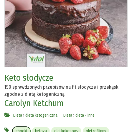
Keto słodycze
150 sprawdzonych przepisów na fit słodycze i przekąski
zgodne z dietą ketogeniczną
Carolyn Ketchum
Dieta
›
dieta ketogeniczna
Dieta
›
dieta - inne
ebooki
ketoza
olej kokosowy
olej roślinny