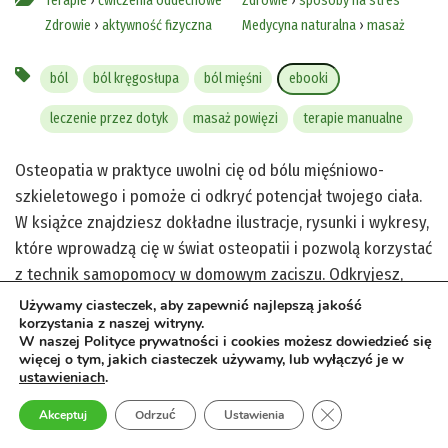
Terapie
›
ćwiczenia oddechowe
Zdrowie
›
sposoby na stres
Zdrowie
›
aktywność fizyczna
Medycyna naturalna
›
masaż
ból
ból kręgosłupa
ból mięśni
ebooki
leczenie przez dotyk
masaż powięzi
terapie manualne
Osteopatia w praktyce uwolni cię od bólu mięśniowo-
szkieletowego i pomoże ci odkryć potencjał twojego ciała.
W książce znajdziesz dokładne ilustracje, rysunki i wykresy,
które wprowadzą cię w świat osteopatii i pozwolą korzystać
z technik samopomocy w domowym zaciszu. Odkryjesz,
czym jest aktywność fizyczna, medycyna naturalna, masaż,
Używamy ciasteczek, aby zapewnić najlepszą jakość
korzystania z naszej witryny.
terapie manualne i ćwiczenia oddechowe, które skutecznie
W naszej Polityce prywatności i cookies możesz dowiedzieć się
pomagają przy bólach kręgosłupa, napięciach mięśniowych i
więcej o tym, jakich ciasteczek używamy, lub wyłączyć je w
ustawieniach
.
stresie. Przekonasz się, jak leczenie przez dotyk i masaż
powięzi mogą przynieść ulgę i przywrócić harmonię
Zamknij panel pow
Akceptuj
Odrzuć
Ustawienia
twojemu ciału. Sięgnij po tę książkę i odkryj skuteczne