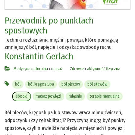
Przewodnik po punktach
spustowych
Techniki rozluźniania mięśni i powięzi, które pomagają
zmniejszyć ból, napięcie i odzyskać swobodę ruchu
Konstantin Gerlach
Medycyna naturalna
›
masaż
Zdrowie
›
aktywność fizyczna
ból
ból kręgosłupa
ból pleców
ból stawów
ebooki
masaż powięzi
mięśnie
terapie manualne
Ból pleców, kręgosłupa lub stawów wraca mimo ćwiczeń,
odpoczynku czy rehabilitacji? Przyczyną mogą być punkty
spustowe, czyli niewielkie napięcia w mięśniach i powięzi,