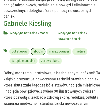
napięć mięśniowych, rozluźnienie powięzi i eliminowanie
powszechnych dolegliwości za pomocą nowoczesnych
baniek
Gabriele Kiesling
Medycyna naturalna
›
masaż
Medycyna naturalna
›
stawianie baniek
ból stawów
ebooki
masaż powięzi
mięśnie
terapie manualne
zdrowa skóra
Odkryj moc terapii próżniowej z bezbolesnymi bańkami! Ta
książka prezentuje nowoczesne techniki stawiania baniek,
które skutecznie łagodzą bóle stawów, napięcia mięśniowe
i napięcia powięziowe. Zawiera 90 ilustrowanych ćwiczeń,
które pozwolą ci zadbać o zdrową skórę, redukują cellulit i
wspierają medycynę naturalną. Dzięki nowoczesnym