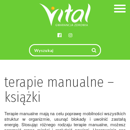
Togg
navig
terapie manualne –
książki
Terapie manualne mają na celu poprawę mobilności wszystkich
struktur w organizmie, usunąć blokady i uwolnić zastałą
energię. Stosując różnego rodzaju terapie manualne, możesz
poprawić pracę
mięśni
i rozluźnić powięzi. Usprawniają one