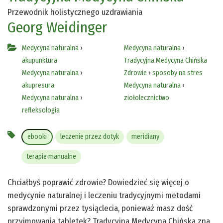
Przewodnik holistycznego uzdrawiania
Georg Weidinger
Medycyna naturalna
›
Medycyna naturalna
›
akupunktura
Tradycyjna Medycyna Chińska
Medycyna naturalna
›
Zdrowie
›
sposoby na stres
akupresura
Medycyna naturalna
›
Medycyna naturalna
›
ziołolecznictwo
refleksologia
ebooki
leczenie przez dotyk
meridiany
terapie manualne
Chciałbyś poprawić zdrowie? Dowiedzieć się więcej o
medycynie naturalnej i leczeniu tradycyjnymi metodami
sprawdzonymi przez tysiąclecia, ponieważ masz dość
przyjmowania tabletek? Tradycyjna Medycyna Chińska zna