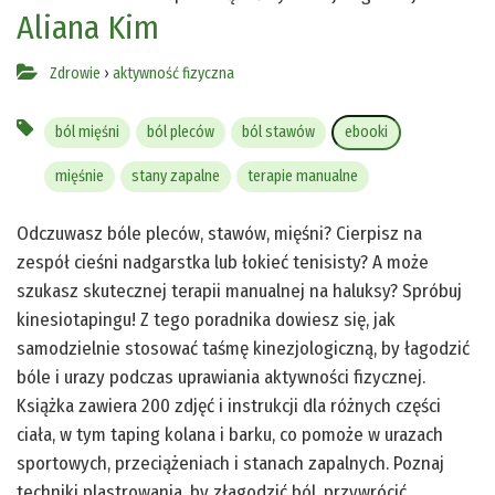
Aliana Kim
Zdrowie
›
aktywność fizyczna
ból mięśni
ból pleców
ból stawów
ebooki
mięśnie
stany zapalne
terapie manualne
Odczuwasz bóle pleców, stawów, mięśni? Cierpisz na
zespół cieśni nadgarstka lub łokieć tenisisty? A może
szukasz skutecznej terapii manualnej na haluksy? Spróbuj
kinesiotapingu! Z tego poradnika dowiesz się, jak
samodzielnie stosować taśmę kinezjologiczną, by łagodzić
bóle i urazy podczas uprawiania aktywności fizycznej.
Książka zawiera 200 zdjęć i instrukcji dla różnych części
ciała, w tym taping kolana i barku, co pomoże w urazach
sportowych, przeciążeniach i stanach zapalnych. Poznaj
techniki plastrowania, by złagodzić ból, przywrócić