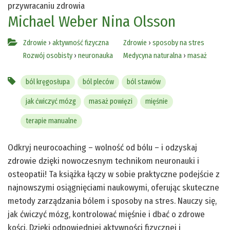
przywracaniu zdrowia
Michael Weber
Nina Olsson
Zdrowie
›
aktywność fizyczna
Zdrowie
›
sposoby na stres
Rozwój osobisty
›
neuronauka
Medycyna naturalna
›
masaż
ból kręgosłupa
ból pleców
ból stawów
jak ćwiczyć mózg
masaż powięzi
mięśnie
terapie manualne
Odkryj neurocoaching – wolność od bólu – i odzyskaj
zdrowie dzięki nowoczesnym technikom neuronauki i
osteopatii! Ta książka łączy w sobie praktyczne podejście z
najnowszymi osiągnięciami naukowymi, oferując skuteczne
metody zarządzania bólem i sposoby na stres. Nauczy się,
jak ćwiczyć mózg, kontrolować mięśnie i dbać o zdrowe
kości. Dzięki odpowiedniej aktywności fizycznej i