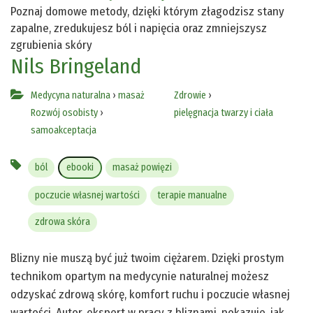
Poznaj domowe metody, dzięki którym złagodzisz stany
zapalne, zredukujesz ból i napięcia oraz zmniejszysz
zgrubienia skóry
Nils Bringeland
Medycyna naturalna
›
masaż
Zdrowie
›
Rozwój osobisty
›
pielęgnacja twarzy i ciała
samoakceptacja
ból
ebooki
masaż powięzi
poczucie własnej wartości
terapie manualne
zdrowa skóra
Blizny nie muszą być już twoim ciężarem. Dzięki prostym
technikom opartym na medycynie naturalnej możesz
odzyskać zdrową skórę, komfort ruchu i poczucie własnej
wartości. Autor, ekspert w pracy z bliznami, pokazuje, jak