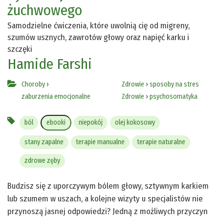
żuchwowego
Samodzielne ćwiczenia, które uwolnią cię od migreny,
szumów usznych, zawrotów głowy oraz napięć karku i
szczęki
Hamide Farshi
Choroby
›
Zdrowie
›
sposoby na stres
zaburzenia emocjonalne
Zdrowie
›
psychosomatyka
ból
ebooki
niepokój
olej kokosowy
stany zapalne
terapie manualne
terapie naturalne
zdrowe zęby
Budzisz się z uporczywym bólem głowy, sztywnym karkiem
lub szumem w uszach, a kolejne wizyty u specjalistów nie
przynoszą jasnej odpowiedzi? Jedną z możliwych przyczyn