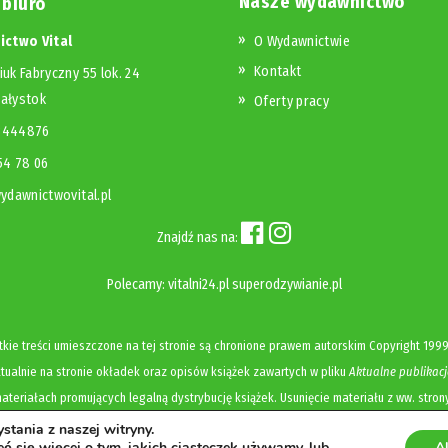
Nasze wydawnictwo
 biuro
ctwo Vital
O Wydawnictwie
Kontakt
iuk Fabryczny 55 lok. 24
iałystok
Oferty pracy
23444876
654 78 06
dawnictwovital.pl
Znajdź nas na:
Polecamy:
vitalni24.pl
superodzywianie.pl
kie treści umieszczone na tej stronie są chronione prawem autorskim
Copyright
1999
ualnie na stronie okładek oraz opisów książek zawartych w pliku
Aktualne publikacj
ateriałach promujących legalną dystrybucję książek. Usunięcie materiału z ww. stron
tania z naszej witryny.
Polityka prywatności i cookies
ć się więcej o tym, jakich ciasteczek używamy, lub
A