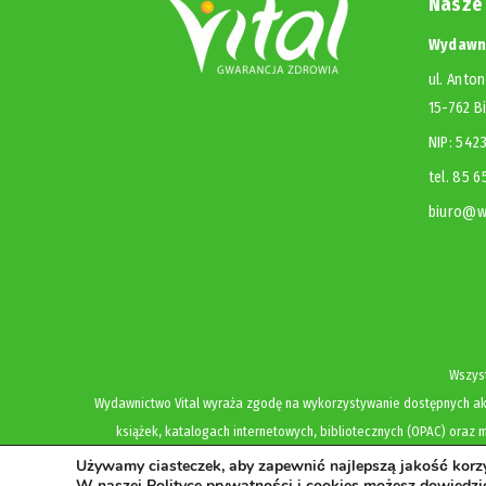
Nasze
Wydawni
ul. Anton
15-762 B
NIP: 54
tel. 85 
biuro@wy
Wszyst
Wydawnictwo Vital wyraża zgodę na wykorzystywanie dostępnych akt
książek, katalogach internetowych, bibliotecznych (OPAC) oraz m
Używamy ciasteczek, aby zapewnić najlepszą jakość korzys
W naszej Polityce prywatności i cookies możesz dowiedzie