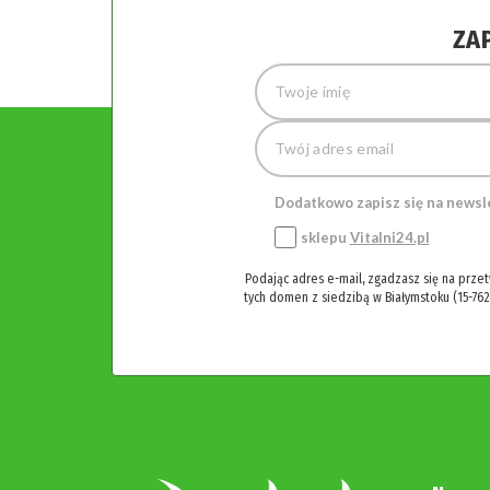
ZA
Dodatkowo zapisz się na newsl
sklepu
Vitalni24.pl
Podając adres e-mail, zgadzasz się na prze
tych domen z siedzibą w Białymstoku (15-762