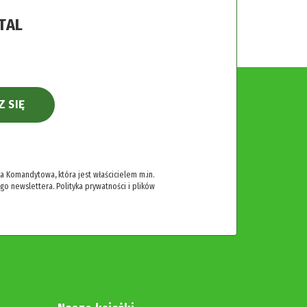
TAL
Z SIĘ
 Komandytowa, która jest właścicielem m.in.
ego newslettera.
Polityka prywatności i plików