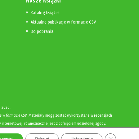
Nasze książki
Katalog książek
Aktualne publikacje w formacie CSV
Do pobrania
-2026;
e w formacie CSV
. Materiały mogą zostać wykorzystane w recenzjach
y internetowej, równoznaczne jest z cofnięciem udzielonej zgody.
Zamknij panel
kceptuj
Odrzuć
Ustawienia