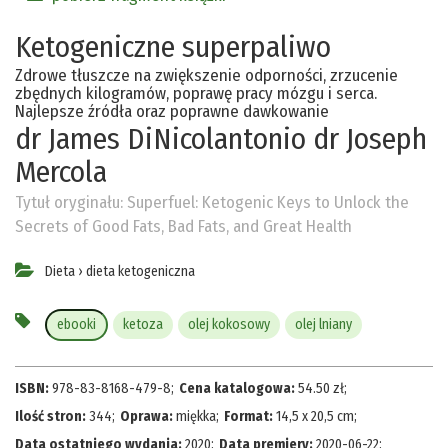
Ketogeniczne superpaliwo
Zdrowe tłuszcze na zwiększenie odporności, zrzucenie
zbędnych kilogramów, poprawę pracy mózgu i serca.
Najlepsze źródła oraz poprawne dawkowanie
dr James DiNicolantonio
dr Joseph
Mercola
Tytuł oryginału:
Superfuel: Ketogenic Keys to Unlock the
Secrets of Good Fats, Bad Fats, and Great Health
Dieta
›
dieta ketogeniczna
ebooki
ketoza
olej kokosowy
olej lniany
ISBN:
978-83-8168-479-8
;
Cena katalogowa:
54.50
zł
;
Ilość stron:
344
;
Oprawa:
miękka
;
Format:
14,5 x 20,5 cm
;
Data ostatniego wydania:
2020
;
Data premiery:
2020-06-22
;