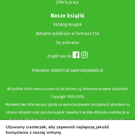
Oferty pracy
Nasze książki
Katalog książek
Aktualne publikacje w formacie CSV
Do pobrania
Znajdź nas na:
Polecamy:
vitalni24.pl
superodzywianie.pl
Wszystkie treści umieszczone na tej stronie są chronione prawem autorskim
Copyright
1999-2026;
Wydawnictwo Vital wyraża zgodę na wykorzystywanie dostępnych aktualnie na
stronie okładek oraz opisów książek zawartych w pliku
Aktualne publikacje w
formacie CSV
. Materiały mogą zostać wykorzystane w recenzjach książek,
Używamy ciasteczek, aby zapewnić najlepszą jakość
katalogach internetowych, bibliotecznych (OPAC) oraz materiałach promujących
korzystania z naszej witryny.