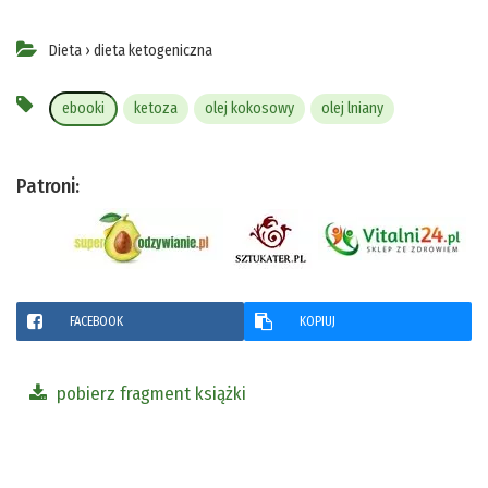
Dieta
›
dieta ketogeniczna
ebooki
ketoza
olej kokosowy
olej lniany
Patroni:
FACEBOOK
KOPIUJ
pobierz fragment książki