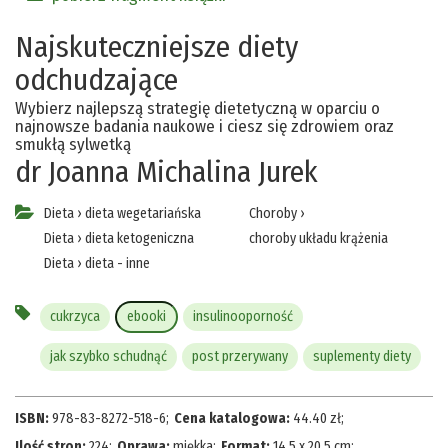
Najskuteczniejsze diety
odchudzające
Wybierz najlepszą strategię dietetyczną w oparciu o
najnowsze badania naukowe i ciesz się zdrowiem oraz
smukłą sylwetką
dr Joanna Michalina Jurek
Dieta
›
dieta wegetariańska
Choroby
›
Dieta
›
dieta ketogeniczna
choroby układu krążenia
Dieta
›
dieta - inne
cukrzyca
ebooki
insulinooporność
jak szybko schudnąć
post przerywany
suplementy diety
ISBN:
978-83-8272-518-6
;
Cena katalogowa:
44.40
zł
;
Ilość stron:
224
;
Oprawa:
miękka
;
Format:
14,5 x 20,5 cm
;