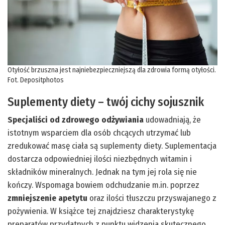
Otyłość brzuszna jest najniebezpieczniejszą dla zdrowia formą otyłości.
Fot. Depositphotos
Suplementy diety – twój cichy sojusznik
Specjaliści od zdrowego odżywiania
udowadniają, że
istotnym wsparciem dla osób chcących utrzymać lub
zredukować masę ciała są suplementy diety. Suplementacja
dostarcza odpowiedniej ilości niezbędnych witamin i
składników mineralnych. Jednak na tym jej rola się nie
kończy. Wspomaga bowiem odchudzanie m.in. poprzez
zmniejszenie apetytu
oraz ilości tłuszczu przyswajanego z
pożywienia. W książce tej znajdziesz charakterystykę
preparatów przydatnych z punktu widzenia skutecznego