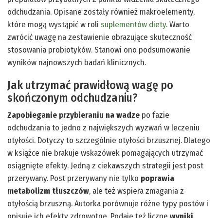
odchudzania. Opisane zostały również makroelementy,
które mogą wystąpić w roli
suplementów diety
. Warto
zwrócić uwagę na zestawienie obrazujące skuteczność
stosowania probiotyków. Stanowi ono podsumowanie
wyników najnowszych badań klinicznych.
Jak utrzymać prawidłową wagę po
skończonym odchudzaniu?
Zapobieganie przybieraniu na wadze
po fazie
odchudzania to jedno z największych wyzwań w leczeniu
otyłości. Dotyczy to szczególnie otyłości brzusznej. Dlatego
w książce nie brakuje wskazówek pomagających utrzymać
osiągnięte efekty. Jedną z ciekawszych strategii jest post
przerywany. Post przerywany nie tylko
poprawia
metabolizm tłuszczów
, ale też wspiera zmagania z
otyłością brzuszną. Autorka porównuje różne typy postów i
opisuje ich efekty zdrowotne. Podaje też liczne
wyniki