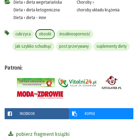
Dieta
›
dieta wegetariańska
Choroby
›
Dieta
›
dieta ketogeniczna
choroby układu krążenia
Dieta
›
dieta - inne
cukrzyca
ebooki
insulinooporność
jak szybko schudnąć
post przerywany
suplementy diety
Patroni:
FACEBOOK
KOPIUJ
pobierz fragment książki